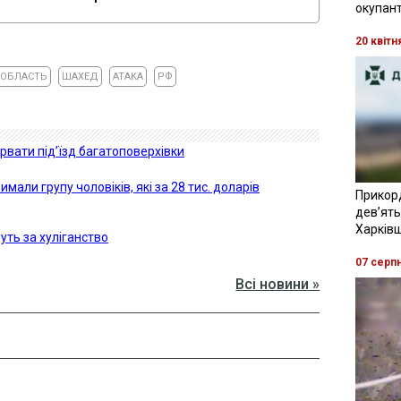
окупант
20 квітн
 ОБЛАСТЬ
ШАХЕД
АТАКА
РФ
рвати під’їзд багатоповерхівки
али групу чоловіків, які за 28 тис. доларів
Прикор
девʼять
Харків
уть за хуліганство
07 серп
Всі новини »