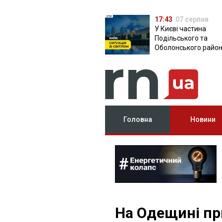
17:43
07 серпня
У Києві частина
Подільського та
Оболонського район
залишилася без світ
чому причина
Головна
Новини
На Одещині п