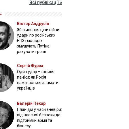
Всі публікації »
»
Віктор Андрусів
Збільшення ціни війни:
удари по російських
НПЗ і складах
змушують Путіна
рахувати гроші
Сергій Фурса
Один удар – і хвиля
паніки: як Росія
намагається зламати
українців
Валерій Пекар
План дій у часи зневіри:
від власної безпеки до
підтримки армії та
бізнесу