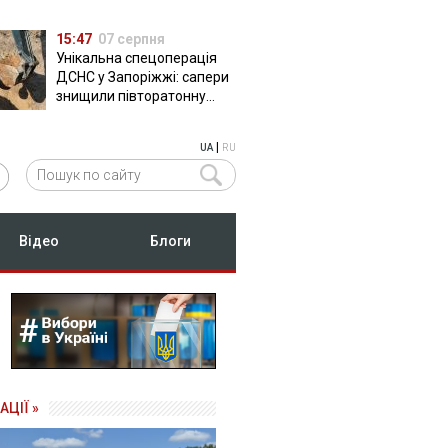
15:47
07 серпня
Унікальна спецоперація
ДСНС у Запоріжжі: сапери
знищили півторатонну
російську авіабомбу
ФАБ-500
|
UA
RU
Відео
Блоги
АЦІЇ »