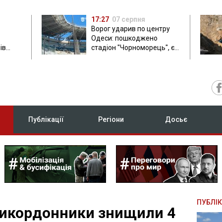
17:27
07 серпня
Ворог ударив по центру
Одеси: пошкоджено
ів
стадіон "Чорноморець", є
ла: в
постраждала
Публікації
Регіони
Досьє
ПУБЛІК
рикордонники знищили 4