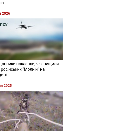
ів
я 2026
донники показали, як знищили
 російських "Молній" на
щині
ня 2025