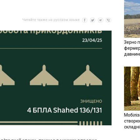
Читайте также на русском языке
Зерно п
фермер
давнин
Мобіліз
створюв
складн