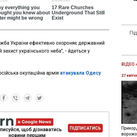
Пі
жба України ефективно охороняє державний
 захист українського неба", - йдеться у
ВІДЕО 
російська окупаційна армія
атакувала Одесу
27 квітн
ПІДПИСАТИСЬ
Прикор
писуйся, щоб дізнаватись
ворожої
новини першим