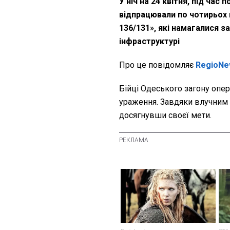
У ніч на 24 квітня, під час
відпрацювали по чотирьох 
136/131», які намагалися з
інфраструктурі
Про це повідомляє
RegioNe
Бійці Одеського загону опер
ураження. Завдяки влучним 
досягнувши своєї мети.