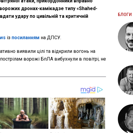
 повітряної атаки, прикордонники вправно
ворожих дронах-камікадзе типу «Shahed-
БЛОГИ 
авдати удару по цивільній та критичній
ws
із
посиланням
на ДПСУ.
ативно виявили цілі та відкрили вогонь на
пострілам ворожі БпЛА вибухнули в повітрі, не