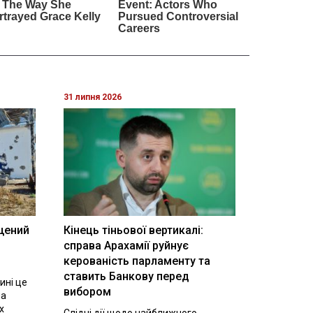
31 липня 2026
щений
Кінець тіньової вертикалі:
і
справа Арахамії руйнує
керованість парламенту та
ставить Банкову перед
ині це
вибором
на
х
Слідчі дії щодо найближчого