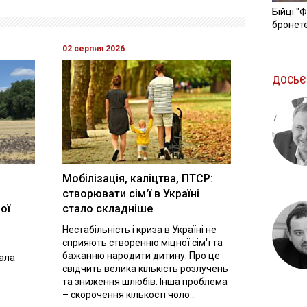
Бійці "
бронете
02 серпня 2026
ДОСЬЄ
Мобілізація, каліцтва, ПТСР:
створювати сім'ї в Україні
ої
стало складніше
Нестабільність і криза в Україні не
сприяють створенню міцної сім'ї та
бажанню народити дитину. Про це
вала
свідчить велика кількість розлучень
та зниження шлюбів. Інша проблема
– скорочення кількості чоло...