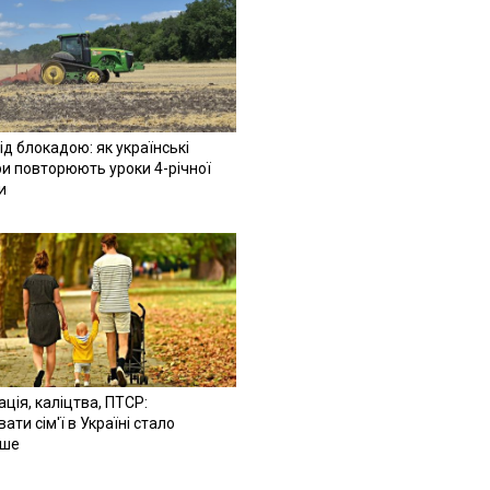
ід блокадою: як українські
и повторюють уроки 4-річної
и
ація, каліцтва, ПТСР:
ати сім'ї в Україні стало
іше