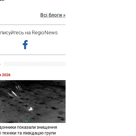
Всі блоги »
дписуйтесь на RegioNews
»
я 2026
донники показали знищення
 техніки та ліквідацію групи