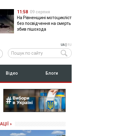
11:58
09 серпня
На Рівненщині мотоцикліст
без посвідчення на смерть
збив пішохода
|
UA
RU
Відео
Блоги
АЦІЇ »