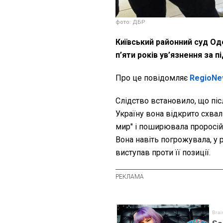
фото: ДБР
Київський районний суд О
п’яти років ув’язнення за 
Про це повідомляє
RegioNe
Слідство встановило, що пі
Україну вона відкрито схвал
мир" і поширювала проросій
Вона навіть погрожувала, у 
виступав проти її позиції.