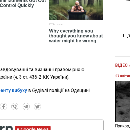
Пі
ВІДЕО 
равдовуванні та визнанні правомірною
27 квітн
аїни (ч. 3 ст. 436-2 КК України).
енту вибуху
в будівлі поліції на Одещині.
Прикор