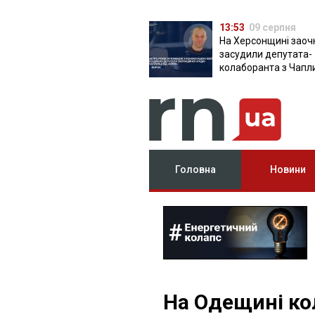
13:53
09 серпня
На Херсонщині заоч
засудили депутата-
колаборанта з Чапл
від КПРФ
Головна
Новини
На Одещині к