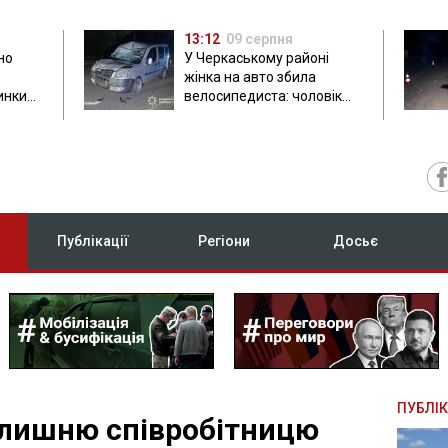
13:12
09 серпня
но
У Черкаському районі
жінка на авто збила
инки
велосипедиста: чоловік
загинув на місці
Публікації
Регіони
Досьє
ПУБЛІК
олишню співробітницю