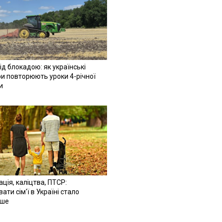
ід блокадою: як українські
и повторюють уроки 4-річної
и
ація, каліцтва, ПТСР:
ати сім'ї в Україні стало
іше