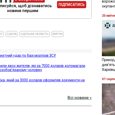
ворожої
ПІДПИСАТИСЬ
писуйся, щоб дізнаватись
окупант
новини першим
20 квітн
НТ
ОДЕСА
ОДЕСЬКА ОБЛАСТЬ
ВИРОК
кетний удар по базі морпіхів ЗСУ
Прикор
девʼять
ли двох жителів, які за 7000 доларів допомагали
Харків
озобов’язаному чоловіку
07 серп
віка, який за 3000 доларів оформляв документи на
м
Всі новини »