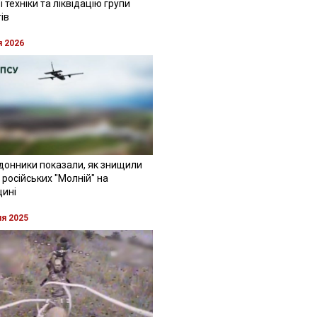
 техніки та ліквідацію групи
ів
я 2026
донники показали, як знищили
 російських "Молній" на
щині
ня 2025