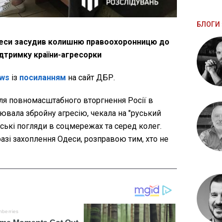
БЛОГИ 
деси засудив колишню правоохоронницю до
підтримку країни-агресорки
ws
із
посиланням
на сайт ДБР.
сля повномасштабного вторгнення Росії в
ювала збройну агресію, чекала на "руський
ські погляди в соцмережах та серед колег.
разі захоплення Одеси, розправою тим, хто не