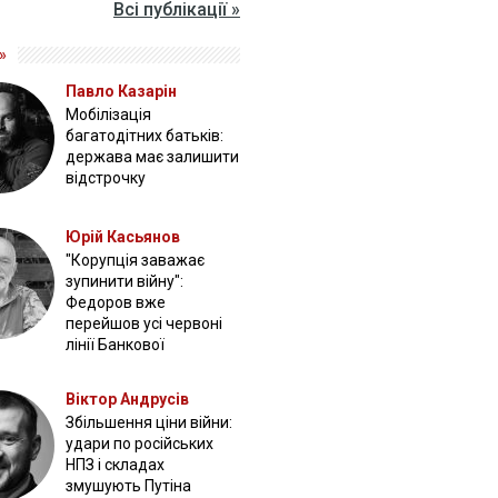
Всі публікації »
»
Павло Казарін
Мобілізація
багатодітних батьків:
держава має залишити
відстрочку
Юрій Касьянов
"Корупція заважає
зупинити війну":
Федоров вже
перейшов усі червоні
лінії Банкової
Віктор Андрусів
Збільшення ціни війни:
удари по російських
НПЗ і складах
змушують Путіна