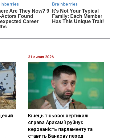
31 липня 2026
щений
Кінець тіньової вертикалі:
і
справа Арахамії руйнує
керованість парламенту та
ставить Банкову перед