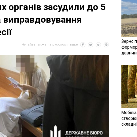
х органів засудили до 5
а виправдовування
сії
Зерно п
Читайте также на русском языке
фермер
давнин
Мобіліз
створюв
складн