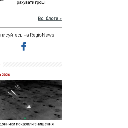
рахувати гроші
Всі блоги »
дписуйтесь на RegioNews
»
я 2026
донники показали знищення