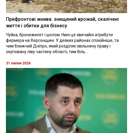
Прифронтові жнива: знищений врожай, скалічені
життя і збитки для бізнесу
Чуйка, бронежилет і шолом. Нині це звичайні атрибути
фермера на Херсонщині. У деяких районах спокійніше, та
чим ближчий Дніпро, який розділяє звільнену праву і
окуповану ліву частину області, тим біль...
31 липня 2026