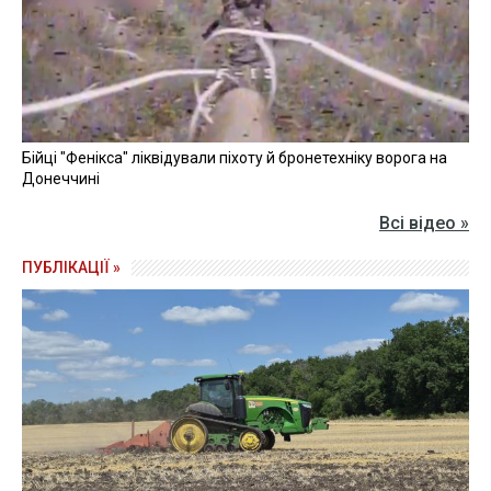
Бійці "Фенікса" ліквідували піхоту й бронетехніку ворога на
Донеччині
Всі відео »
ПУБЛІКАЦІЇ »