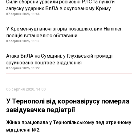
Сили оборони уразили російські РЛС та пункти
запуску ударних БпЛА в окупованому Криму
07 серпня 2026, 11:44
У Кременчуці вночі згорів позашляховик Hummer:
поліція встановлює обставини
07 серпня 2026, 11:30
Атака БпЛА на Сумщині: у Глухівській громаді
зруйновано поштове відділення
07 серпня 2026, 11:22
06 серпня 2020, 14:00
У Тернополі від коронавірусу померла
завідувачка педіатрії
Жінка працювала у Тернопільському педіатричному
відділенні №2