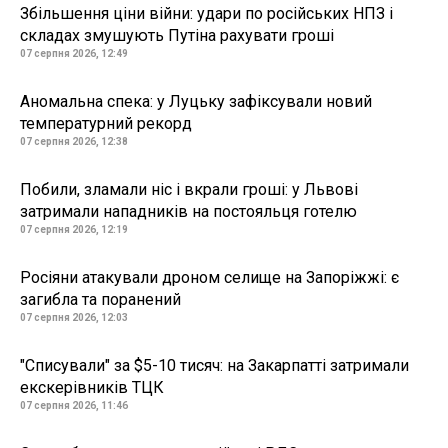
Збільшення ціни війни: удари по російських НПЗ і
складах змушують Путіна рахувати гроші
07 серпня 2026, 12:49
Аномальна спека: у Луцьку зафіксували новий
температурний рекорд
07 серпня 2026, 12:38
Побили, зламали ніс і вкрали гроші: у Львові
затримали нападників на постояльця готелю
07 серпня 2026, 12:19
Росіяни атакували дроном селище на Запоріжжі: є
загибла та поранений
07 серпня 2026, 12:03
"Списували" за $5-10 тисяч: на Закарпатті затримали
екскерівників ТЦК
07 серпня 2026, 11:46