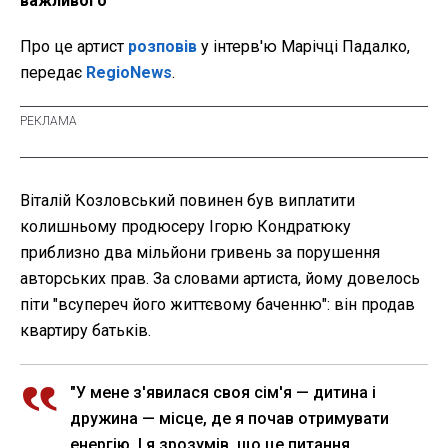
важливого
Про це артист
розповів
у інтерв'ю Марічці Падалко,
передає
RegioNews
.
Віталій Козловський повинен був виплатити
колишньому продюсеру Ігорю Кондратюку
приблизно два мільйони гривень за порушення
авторських прав. За словами артиста, йому довелось
піти "всупереч його життєвому баченню": він продав
квартиру батьків.
"У мене з'явилася своя сім'я — дитина і
дружина — місце, де я почав отримувати
енергію. І я зрозумів, що це питання