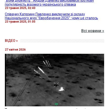
"Вони дуркують": Андрій Данилко висловився про нову
популярність відомого українського співака
23 травня 2025, 02:40
Співачку Катерину Павленко виключили зі складу
Національного журі "Євробачення 2025": чому це сталось
23 травня 2025, 01:05
Всі новини »
ВІДЕО »
27 квітня 2026