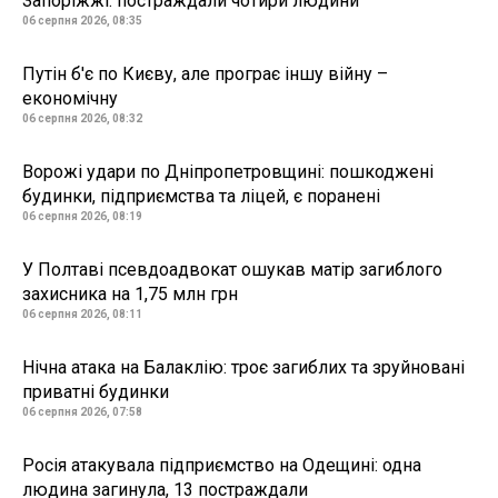
Запоріжжі: постраждали чотири людини
06 серпня 2026, 08:35
Путін б'є по Києву, але програє іншу війну –
економічну
06 серпня 2026, 08:32
Ворожі удари по Дніпропетровщині: пошкоджені
будинки, підприємства та ліцей, є поранені
06 серпня 2026, 08:19
У Полтаві псевдоадвокат ошукав матір загиблого
захисника на 1,75 млн грн
06 серпня 2026, 08:11
Нічна атака на Балаклію: троє загиблих та зруйновані
приватні будинки
06 серпня 2026, 07:58
Росія атакувала підприємство на Одещині: одна
людина загинула, 13 постраждали