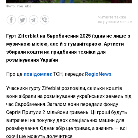
Фото: YouTube
Читайте также
на русском языке
Гурт Ziferblat на Євробачення 2025 їздив не лише з
музичною місією, але й з гуманітарною. Артисти
збирали кошти на придбання техніки для
розмінування України
Про це
повідомляє
ТСН, передає
RegioNews
.
Учасники гурту Ziferblat розповіли, скільки коштів
вони зібрали на розмінування українських земель під
час Євробачення. Загалом вони передали фонду
Сергія Притули 2 мільйони гривень. Ці гроші будуть
витрачені на покупку двох спеціальних машин для
розмінування. Однак збір ще триває, а значить — всі
охочі ще можуть долучитися.