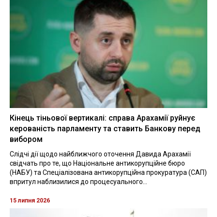
Кінець тіньової вертикалі: справа Арахамії руйнує
керованість парламенту та ставить Банкову перед
вибором
Слідчі дії щодо найближчого оточення Давида Арахамії
свідчать про те, що Національне антикорупційне бюро
(НАБУ) та Спеціалізована антикорупційна прокуратура (САП)
впритул наблизилися до процесуального...
15 липня 2026