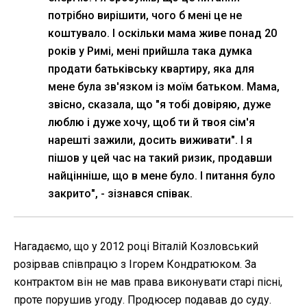
потрібно вирішити, чого б мені це не
коштувало. І оскільки мама живе понад 20
років у Римі, мені прийшла така думка
продати батьківську квартиру, яка для
мене була зв'язком із моїм батьком. Мама,
звісно, сказала, що "я тобі довіряю, дуже
люблю і дуже хочу, щоб ти й твоя сім'я
нарешті зажили, досить виживати". І я
пішов у цей час на такий ризик, продавши
найцінніше, що в мене було. І питання було
закрито", - зізнався співак.
Нагадаємо, що у 2012 році Віталій Козловський
розірвав співпрацю з Ігорем Кондратюком. За
контрактом він не мав права виконувати старі пісні,
проте порушив угоду. Продюсер подавав до суду.