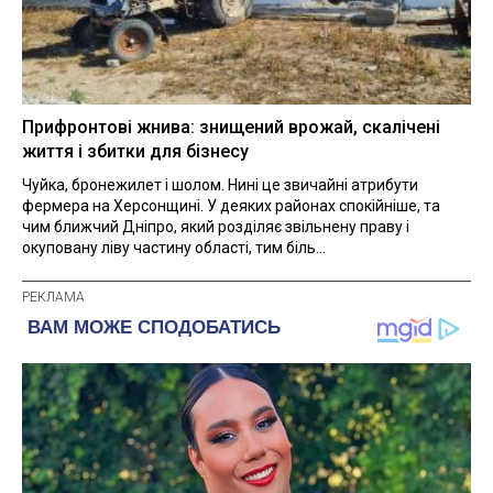
Прифронтові жнива: знищений врожай, скалічені
життя і збитки для бізнесу
Чуйка, бронежилет і шолом. Нині це звичайні атрибути
фермера на Херсонщині. У деяких районах спокійніше, та
чим ближчий Дніпро, який розділяє звільнену праву і
окуповану ліву частину області, тим біль...