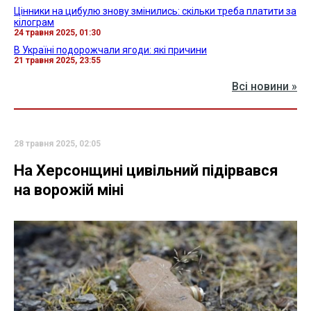
Цінники на цибулю знову змінились: скільки треба платити за
кілограм
24 травня 2025, 01:30
В Україні подорожчали ягоди: які причини
21 травня 2025, 23:55
Всі новини »
28 травня 2025, 02:05
На Херсонщині цивільний підірвався
на ворожій міні