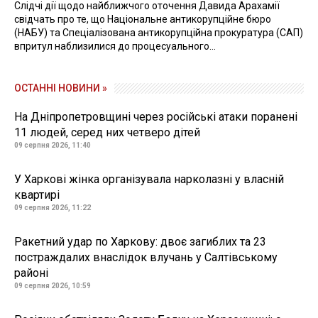
Слідчі дії щодо найближчого оточення Давида Арахамії
свідчать про те, що Національне антикорупційне бюро
(НАБУ) та Спеціалізована антикорупційна прокуратура (САП)
впритул наблизилися до процесуального...
ОСТАННІ НОВИНИ »
На Дніпропетровщині через російські атаки поранені
11 людей, серед них четверо дітей
09 серпня 2026, 11:40
У Харкові жінка організувала нарколазні у власній
квартирі
09 серпня 2026, 11:22
Ракетний удар по Харкову: двоє загиблих та 23
постраждалих внаслідок влучань у Салтівському
районі
09 серпня 2026, 10:59