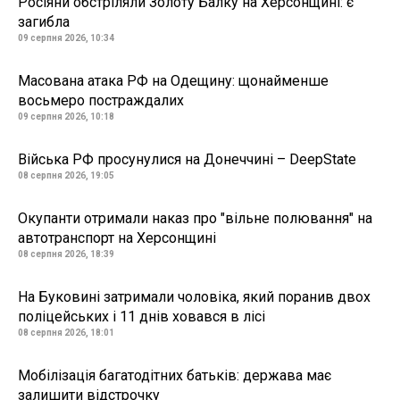
Росіяни обстріляли Золоту Балку на Херсонщині: є
загибла
09 серпня 2026, 10:34
Масована атака РФ на Одещину: щонайменше
восьмеро постраждалих
09 серпня 2026, 10:18
Війська РФ просунулися на Донеччині – DeepState
08 серпня 2026, 19:05
Окупанти отримали наказ про "вільне полювання" на
автотранспорт на Херсонщині
08 серпня 2026, 18:39
На Буковині затримали чоловіка, який поранив двох
поліцейських і 11 днів ховався в лісі
08 серпня 2026, 18:01
Мобілізація багатодітних батьків: держава має
залишити відстрочку