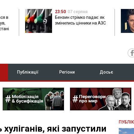
23:50
07 серпня
ся в
Бензин стрімко падає: як
ув,
змінились цінники на АЗС
стані
Публікації
Регіони
Досьє
ПУБЛІК
 хуліганів, які запустили