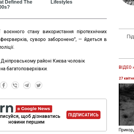
ї воєнного стану використання піротехнічних
Пі
 феєрверків, суворо заборонено", — йдеться в
оліції.
 Дніпровському районі Києва чоловік
ВІДЕО 
она багатоповерхівки.
27 квітн
ПІДПИСАТИСЬ
писуйся, щоб дізнаватись
новини першим
Прикор