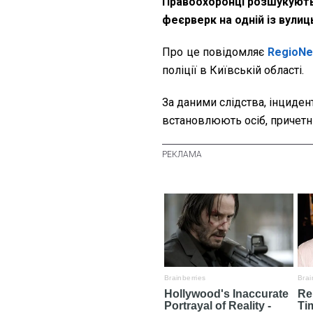
Правоохоронці розшукують 
феєрверк на одній із вулиць
Про це повідомляє
RegioN
поліції в Київській області.
За даними слідства, інциден
встановлюють осіб, причетн