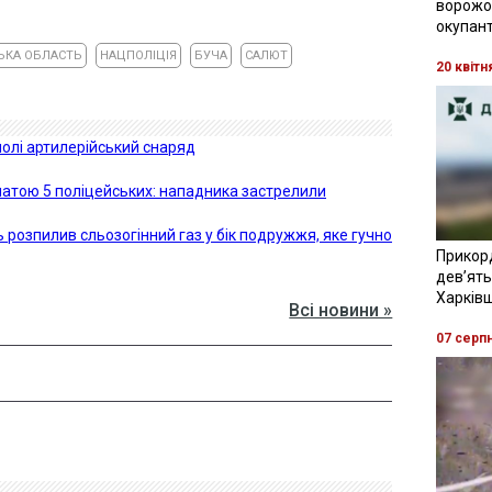
ворожої
окупант
ЬКА ОБЛАСТЬ
НАЦПОЛІЦІЯ
БУЧА
САЛЮТ
20 квітн
олі артилерійський снаряд
анатою 5 поліцейських: нападника застрелили
 розпилив сльозогінний газ у бік подружжя, яке гучно
Прикор
девʼять
Харків
Всі новини »
07 серп