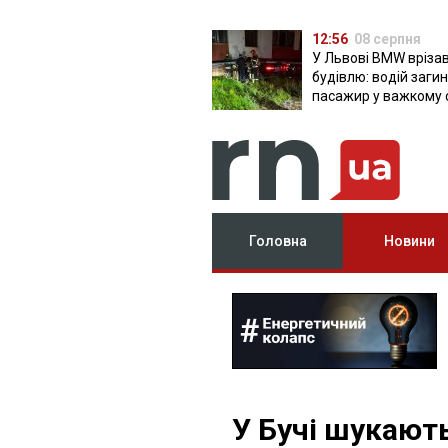
12:56
08 серпня
У Львові BMW врізав
будівлю: водій загин
пасажир у важкому 
Головна
Новини
У Бучі шукають