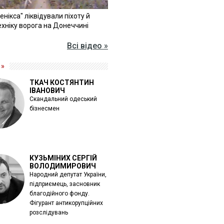
Фенікса" ліквідували піхоту й
хніку ворога на Донеччині
Всі відео »
 »
ТКАЧ КОСТЯНТИН
ІВАНОВИЧ
Скандальний одеський
бізнесмен
КУЗЬМІНИХ СЕРГІЙ
ВОЛОДИМИРОВИЧ
Народний депутат України,
підприємець, засновник
благодійного фонду.
Фігурант антикорупційних
розслідувань