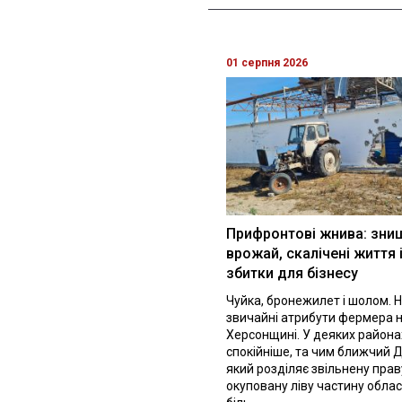
01 серпня 2026
Прифронтові жнива: зни
врожай, скалічені життя 
збитки для бізнесу
Чуйка, бронежилет і шолом. Н
звичайні атрибути фермера 
Херсонщині. У деяких района
спокійніше, та чим ближчий Д
який розділяє звільнену праву
окуповану ліву частину облас