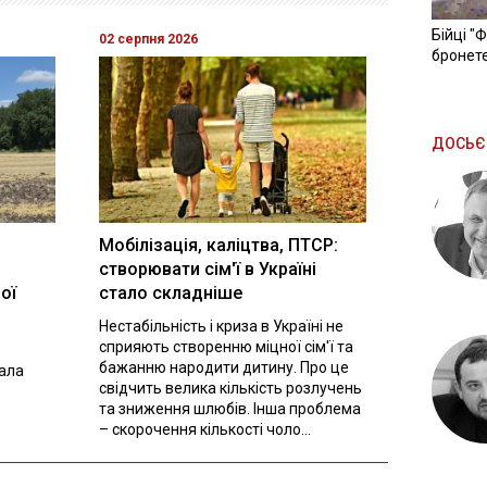
Бійці "
02 серпня 2026
бронете
ДОСЬЄ
Мобілізація, каліцтва, ПТСР:
створювати сім'ї в Україні
ої
стало складніше
Нестабільність і криза в Україні не
сприяють створенню міцної сім'ї та
бажанню народити дитину. Про це
вала
свідчить велика кількість розлучень
та зниження шлюбів. Інша проблема
– скорочення кількості чоло...