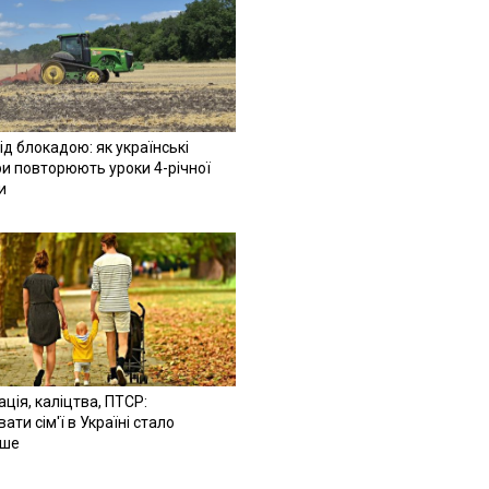
ід блокадою: як українські
и повторюють уроки 4-річної
и
ація, каліцтва, ПТСР:
ати сім'ї в Україні стало
іше