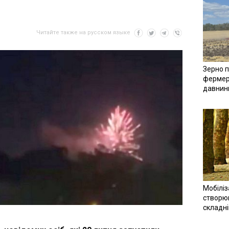
Читайте также на русском языке
Зерно п
фермер
давнин
Мобіліз
створюв
складн