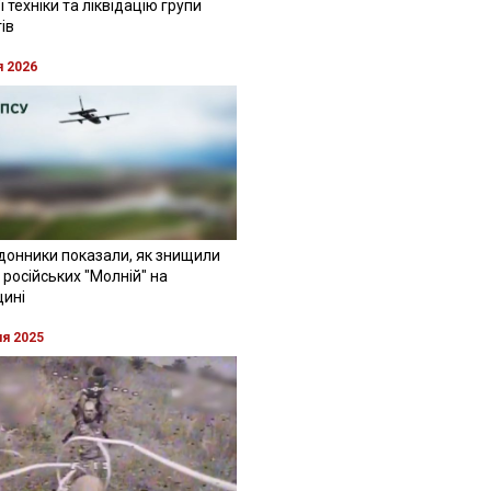
 техніки та ліквідацію групи
ів
я 2026
донники показали, як знищили
 російських "Молній" на
щині
ня 2025