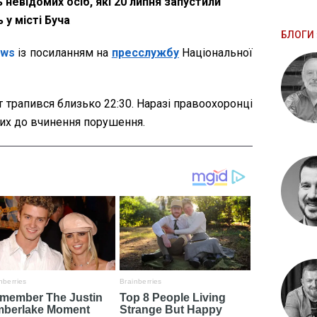
невідомих осіб, які 20 липня запустили
 у місті Буча
БЛОГИ 
ews
із посиланням на
пресслужбу
Національної
т трапився близько 22:30. Наразі правоохоронці
их до вчинення порушення.