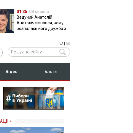
01:35
08 серпня
Ведучий Анатолій
Анатоліч зізнався, чому
розпалась його дружба з
Остапчуком
|
UA
RU
Відео
Блоги
АЦІЇ »