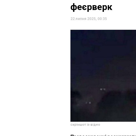
феєрверк
22 липня 2025, 00:35
скріншот із відео