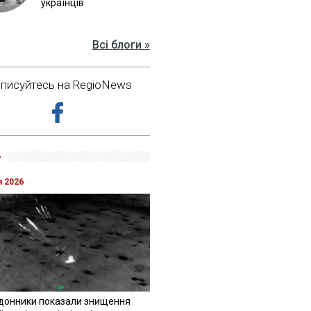
українців
Всі блоги »
дписуйтесь на RegioNews
»
я 2026
донники показали знищення