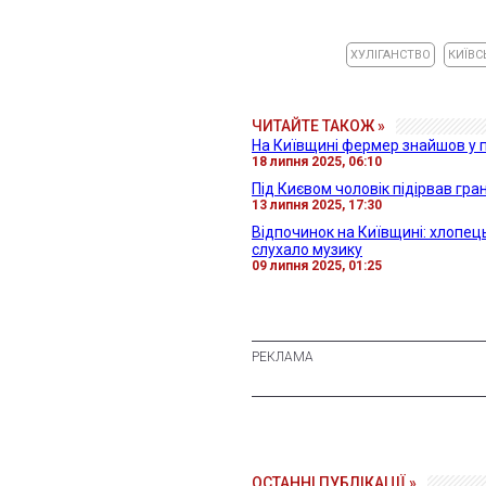
ХУЛІГАНСТВО
КИЇВС
ЧИТАЙТЕ ТАКОЖ »
На Київщині фермер знайшов у п
18 липня 2025, 06:10
Під Києвом чоловік підірвав гр
13 липня 2025, 17:30
Відпочинок на Київщині: хлопець
слухало музику
09 липня 2025, 01:25
ОСТАННІ ПУБЛІКАЦІЇ »