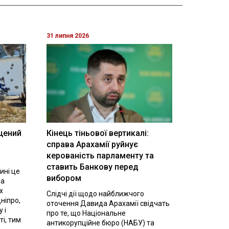
31 липня 2026
щений
Кінець тіньової вертикалі:
і
справа Арахамії руйнує
керованість парламенту та
ставить Банкову перед
ині це
вибором
на
х
Слідчі дії щодо найближчого
ніпро,
оточення Давида Арахамії свідчать
 і
про те, що Національне
ті, тим
антикорупційне бюро (НАБУ) та