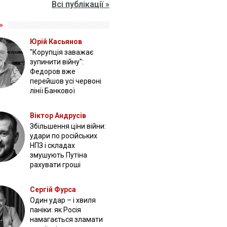
Всі публікації »
»
Юрій Касьянов
"Корупція заважає
зупинити війну":
Федоров вже
перейшов усі червоні
лінії Банкової
Віктор Андрусів
Збільшення ціни війни:
удари по російських
НПЗ і складах
змушують Путіна
рахувати гроші
Сергій Фурса
Один удар – і хвиля
паніки: як Росія
намагається зламати