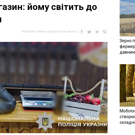
азин: йому світить до
и
Читайте также на русском языке
Зерно п
фермер
давнин
Мобіліз
створюв
складн