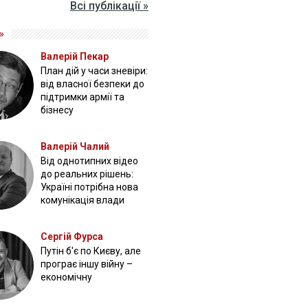
Всі публікації »
»
Валерій Пекар
План дій у часи зневіри:
від власної безпеки до
підтримки армії та
бізнесу
Валерій Чалий
Від однотипних відео
до реальних рішень:
Україні потрібна нова
комунікація влади
Сергій Фурса
Путін б'є по Києву, але
програє іншу війну –
економічну