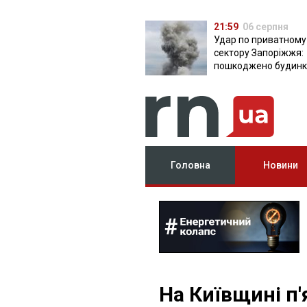
21:59
06 серпня
Удар по приватному
сектору Запоріжжя:
пошкоджено будинки
постраждала
Головна
Новини
На Київщині п