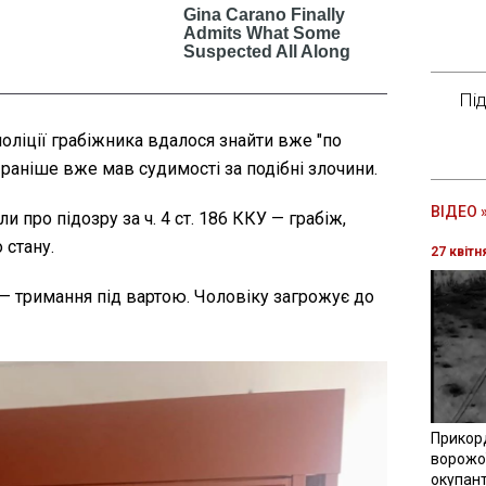
Пі
оліції грабіжника вдалося знайти вже "по
 раніше вже мав судимості за подібні злочини.
ВІДЕО 
 про підозру за ч. 4 ст. 186 ККУ — грабіж,
 стану.
27 квітн
 — тримання під вартою. Чоловіку загрожує до
Прикор
ворожої
окупант