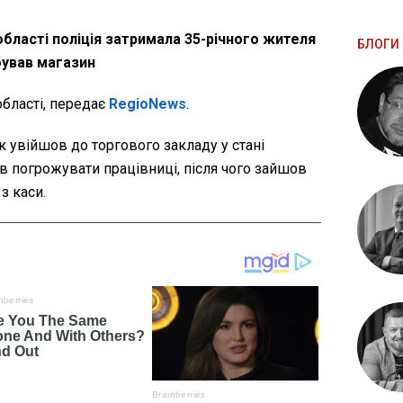
 області поліція затримала 35-річного жителя
БЛОГИ 
бував магазин
області, передає
RegioNews
.
 увійшов до торгового закладу у стані
ав погрожувати працівниці, після чого зайшов
з каси.