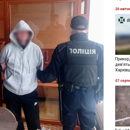
20 квітн
Прикор
девʼять
Харків
07 серп