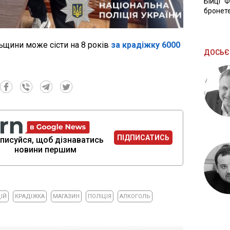
Бійці "
бронете
ьщини може сісти на 8 років
за крадіжку 6000
ДОСЬЄ
ПІДПИСАТИСЬ
писуйся, щоб дізнаватись
новини першим
ІЙ
КРАДІЖКА
МАГАЗИН
ПОЛІЦІЯ
АЛКОГОЛЬ