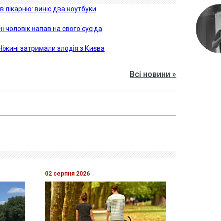
в лікарню: виніс два ноутбуки
 чоловік напав на свого сусіда
Ніжині затримали злодія з Києва
Всі новини »
02 серпня 2026