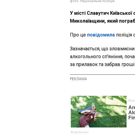
фото: Національна поліція
У місті Славутич Київської
Миколаївщини, який погра
Про це
повідомила
поліція 
Зазначається, що зловмисник
алкогольного сп'яніння, поч
за прилавок та забрав гроші 