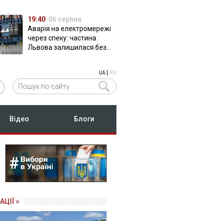
19:40
06 серпня
Аварія на електромережі
через спеку: частина
Львова залишилася без
світла
|
UA
RU
Відео
Блоги
АЦІЇ »