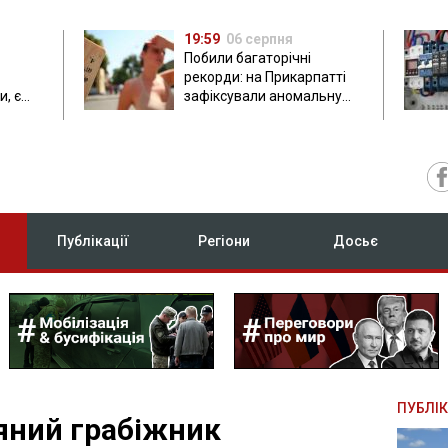
19:59
06 серпня
Побили багаторічні
рекорди: на Прикарпатті
, є
зафіксували аномальну
спеку до 37 градусів
Публікації
Регіони
Досьє
ПУБЛІК
'яний грабіжник