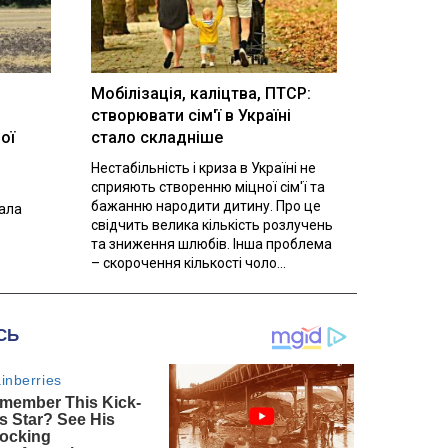
Мобілізація, каліцтва, ПТСР:
створювати сім'ї в Україні
ої
стало складніше
Нестабільність і криза в Україні не
сприяють створенню міцної сім'ї та
бажанню народити дитину. Про це
вала
свідчить велика кількість розлучень
та зниження шлюбів. Інша проблема
– скорочення кількості чоло...