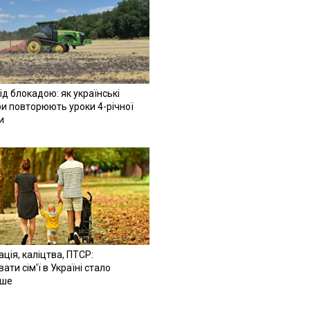
ід блокадою: як українські
и повторюють уроки 4-річної
и
ація, каліцтва, ПТСР:
ати сім'ї в Україні стало
іше