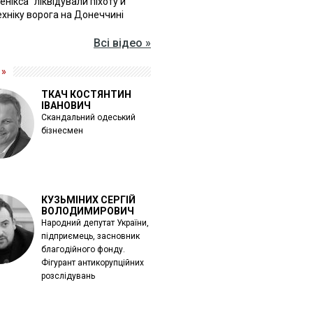
Фенікса" ліквідували піхоту й
хніку ворога на Донеччині
Всі відео »
 »
ТКАЧ КОСТЯНТИН
ІВАНОВИЧ
Скандальний одеський
бізнесмен
КУЗЬМІНИХ СЕРГІЙ
ВОЛОДИМИРОВИЧ
Народний депутат України,
підприємець, засновник
благодійного фонду.
Фігурант антикорупційних
розслідувань