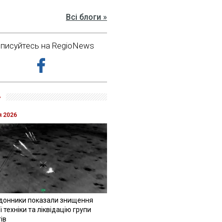
Всі блоги »
дписуйтесь на RegioNews
»
я 2026
донники показали знищення
 техніки та ліквідацію групи
ів