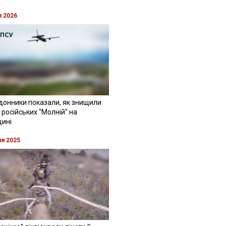
я 2026
донники показали, як знищили
 російських "Молній" на
щині
ня 2025