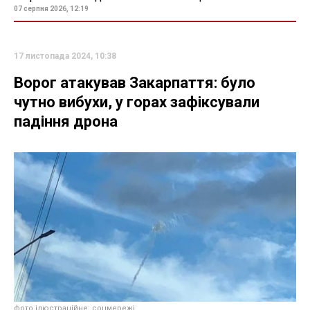
07 серпня 2026, 12:19
17 листопада 2024, 10:38
Ворог атакував Закарпаття: було
чутно вибухи, у горах зафіксували
падіння дрона
фото ілюстраційне: соцмережі