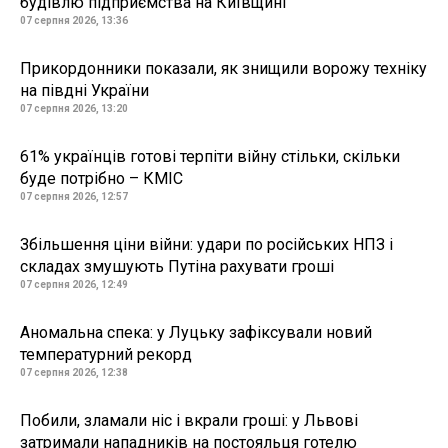
будівлю підприємства на Київщині
07 серпня 2026, 13:36
Прикордонники показали, як знищили ворожу техніку
на півдні України
07 серпня 2026, 13:20
61% українців готові терпіти війну стільки, скільки
буде потрібно – КМІС
07 серпня 2026, 12:57
Збільшення ціни війни: удари по російських НПЗ і
складах змушують Путіна рахувати гроші
07 серпня 2026, 12:49
Аномальна спека: у Луцьку зафіксували новий
температурний рекорд
07 серпня 2026, 12:38
Побили, зламали ніс і вкрали гроші: у Львові
затримали нападників на постояльця готелю