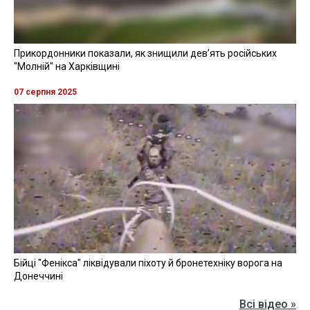
Прикордонники показали, як знищили девʼять російських
"Молній" на Харківщині
07 серпня 2025
Бійці "Фенікса" ліквідували піхоту й бронетехніку ворога на
Донеччині
Всі відео »