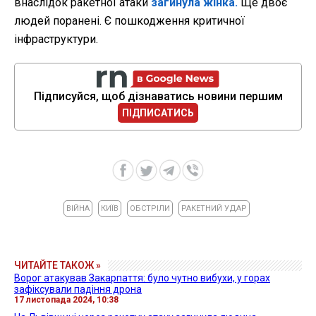
внаслідок ракетної атаки
загинула жінка.
Ще двоє
людей поранені. Є пошкодження критичної
інфраструктури.
Підписуйся, щоб дізнаватись новини першим
ПІДПИСАТИСЬ
ВІЙНА
КИЇВ
ОБСТРІЛИ
РАКЕТНИЙ УДАР
ЧИТАЙТЕ ТАКОЖ »
Ворог атакував Закарпаття: було чутно вибухи, у горах
зафіксували падіння дрона
17 листопада 2024, 10:38