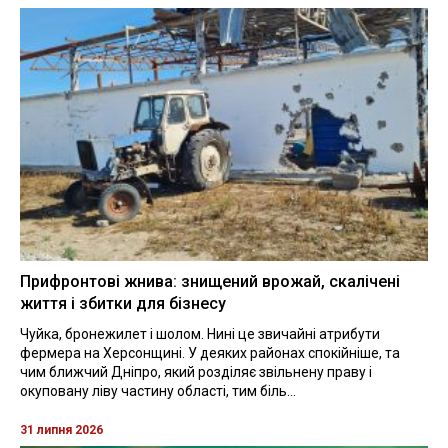
Прифронтові жнива: знищений врожай, скалічені
життя і збитки для бізнесу
Чуйка, бронежилет і шолом. Нині це звичайні атрибути
фермера на Херсонщині. У деяких районах спокійніше, та
чим ближчий Дніпро, який розділяє звільнену праву і
окуповану ліву частину області, тим біль...
31 липня 2026