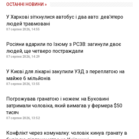
ОСТАННІ НОВИНИ »
У Харкові зіткнулися автобус і два авто: дев'ятеро
людей травмовані
07 серпня 2026, 14:55
Росіяни вдарили по Ізюму з РСЗВ: загинули двоє
людей, ще четверо постраждали
07 серпня 2026, 14:29
У Києві для лікарні закупили УЗД з переплатою на
майже 6 мільйонів
07 серпня 2026, 13:55
Погрожував гранатою і ножем: на Буковині
затримали чоловіка, який вимагав у фермера $50
тисяч
07 серпня 2026, 13:52
Конфлікт через комуналку: чоловік кинув гранату в