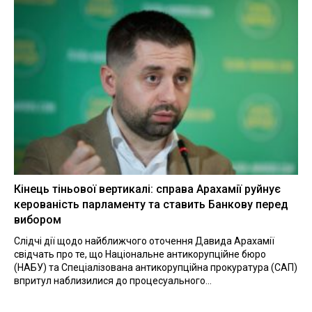
Кінець тіньової вертикалі: справа Арахамії руйнує
керованість парламенту та ставить Банкову перед
вибором
Слідчі дії щодо найближчого оточення Давида Арахамії
свідчать про те, що Національне антикорупційне бюро
(НАБУ) та Спеціалізована антикорупційна прокуратура (САП)
впритул наблизилися до процесуального...