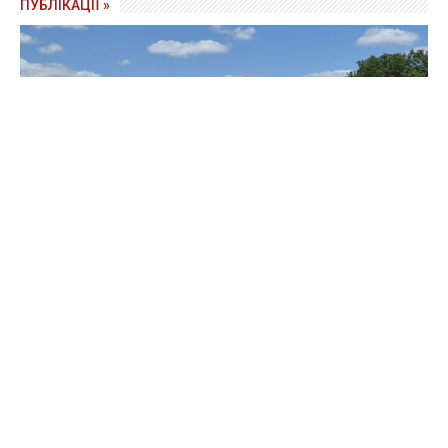
ПУБЛІКАЦІЇ »
Зерно під блокадою: як українські фермери повторюють
уроки 4-річної давнини