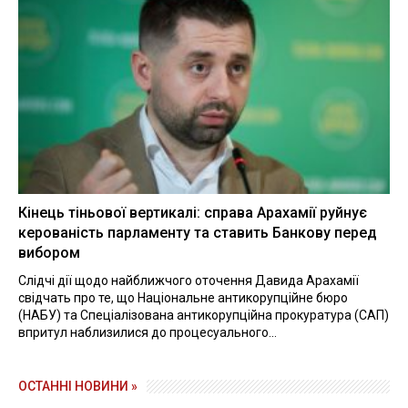
Кінець тіньової вертикалі: справа Арахамії руйнує
керованість парламенту та ставить Банкову перед
вибором
Слідчі дії щодо найближчого оточення Давида Арахамії
свідчать про те, що Національне антикорупційне бюро
(НАБУ) та Спеціалізована антикорупційна прокуратура (САП)
впритул наблизилися до процесуального...
ОСТАННІ НОВИНИ »