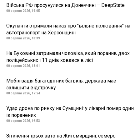
Війська РФ просунулися на Донеччині – DeepState
08 серпня 2026, 19:05
Окупанти отримали наказ про "вільне полювання" на
автотранспорт на Херсонщині
08 серпня 2026, 18:39
На Буковині затримали чоловіка, який поранив двох
поліцейських і 11 днів ховався в лісі
08 серпня 2026, 18:01
Мобілізація багатодітних батьків: держава має
залишити відстрочку
08 серпня 2026, 17:24
Удар дрона по ринку на Сумщині: у лікарні помер один
із поранених
08 серпня 2026, 16:53
Зіткнення трьох авто на Житомирщині: семеро