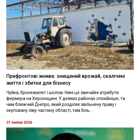
Прифронтові жнива: знищений врожай, скалічені
життя і збитки для бізнесу
Чуйка, бронежилет і шолом. Нині це звичайні атрибути
фермера на Херсонщині. У деяких районах спокійніше, та
чим ближчий Дніпро, який розділяє звільнену праву і
окуповану ліву частину області, тим біль...
31 липня 2026