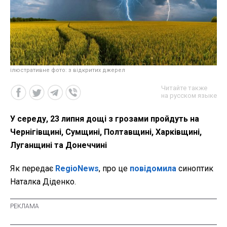
ілюстративне фото: з відкритих джерел
Читайте также
на русском языке
У середу, 23 липня дощі з грозами пройдуть на
Чернігівщині, Сумщині, Полтавщині, Харківщині,
Луганщині та Донеччині
Як передає
RegioNews
, про це
повідомила
синоптик
Наталка Діденко.