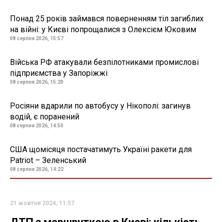
Понад 25 років займався поверненням тіл загиблих
на війні: у Києві попрощалися з Олексієм Юковим
08 серпня 2026, 15:57
Війська РФ атакували безпілотниками промислові
підприємства у Запоріжжі
08 серпня 2026, 15:20
Росіяни вдарили по автобусу у Нікополі: загинув
водій, є поранений
08 серпня 2026, 14:50
США щомісяця постачатимуть Україні ракети для
Patriot – Зеленський
08 серпня 2026, 14:22
21 жовтня 2024, 11:57