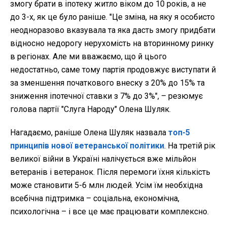
змогу брати в іпотеку житло віком до 10 років, а не
до 3-х, як це було раніше. "Це зміна, на яку я особисто
неодноразово вказувала та яка дасть змогу придбати
відносно недорогу нерухомість на вторинному ринку
в регіонах. Але ми вважаємо, що й цього
недостатньо, саме тому партія продовжує виступати й
за зменшення початкового внеску з 20% до 15% та
зниження іпотечної ставки з 7% до 3%", – резюмує
голова партії "Слуга Народу" Олена Шуляк.
Нагадаємо, раніше Олена Шуляк назвала
топ-5
принципів нової ветеранської політики
. На третій рік
великої війни в Україні налічується вже мільйон
ветеранів і ветеранок. Після перемоги їхня кількість
може становити 5-6 млн людей. Усім їм необхідна
всебічна підтримка – соціальна, економічна,
психологічна – і все це має працювати комплексно.