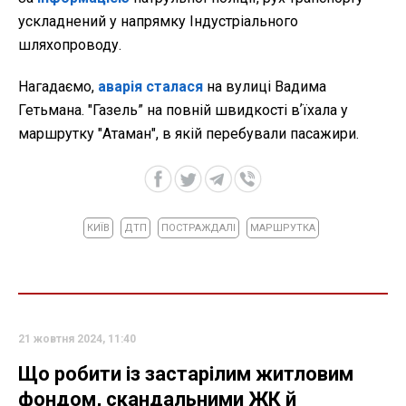
ускладнений у напрямку Індустріального
шляхопроводу.
Нагадаємо,
аварія сталася
на вулиці Вадима
Гетьмана. "Газель” на повній швидкості вʼїхала у
маршрутку "Атаман", в якій перебували пасажири.
КИЇВ
ДТП
ПОСТРАЖДАЛІ
МАРШРУТКА
21 жовтня 2024, 11:40
Що робити із застарілим житловим
фондом, скандальними ЖК й