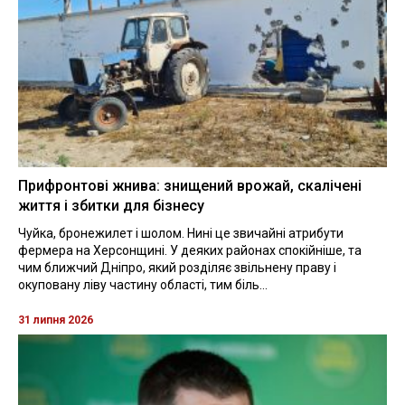
Прифронтові жнива: знищений врожай, скалічені
життя і збитки для бізнесу
Чуйка, бронежилет і шолом. Нині це звичайні атрибути
фермера на Херсонщині. У деяких районах спокійніше, та
чим ближчий Дніпро, який розділяє звільнену праву і
окуповану ліву частину області, тим біль...
31 липня 2026