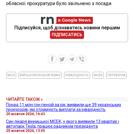
обласної прокуратури було звільнено з посади.
Підписуйся, щоб дізнаватись новини першим
ПІДПИСАТИСЬ
МОЗ
ВІЙСЬКОВОЗОБОВʼЯЗАНІ
ІНВАЛІДНІСТЬ
МСЕК
ПЕРЕВІРКА
ЧИТАЙТЕ ТАКОЖ »
Понад 11 млн грн пенсій за рік: виявили ще 39 українських
прокурорів, які отримують виплати за інвалідність
20 жовтня 2024, 16:43
Син лікаря вінницької МСЕК, у якого виявили 13 квартир і
автопарк Tesla, працює радником президента
20 жовтня 2024, 13:05