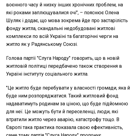
воєнного часу й низку інших хронічних проблем, на
які роками заплющувалися очі", – пояснює Олена
Шуляк і додає, що мова зокрема йде про застарілість
фонду житла, скандальні недобудовані житлові
комплекси по всій Україні та багаторічні черги на
житло як у Радянському Союзі.
Голова партії "Слуга Народу" говорить, що в новій
житловій політиці передбачено також створення в
Україні інституту соціального житла.
"Це житло буде перебувати у власності громади, яка й
буде ним розпоряджатися. Такий житловий фонд
надаватимуть родинам за ціною, що буде підйомною
для неї. Це можуть бути й переселенці, люди, які
втратили житло через аварію, катастрофу тощо. В
Європі така практика показала свою ефективність,
саме тому партія "Слуга Народу" пропонує