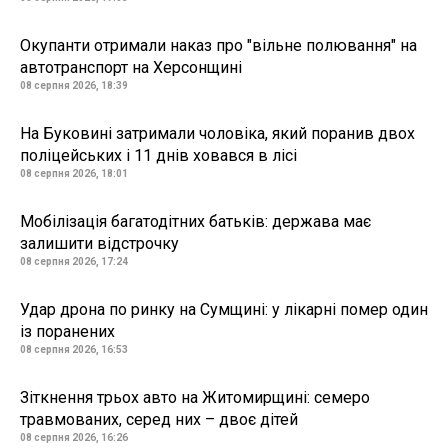
Окупанти отримали наказ про "вільне полювання" на
автотранспорт на Херсонщині
08 серпня 2026, 18:39
На Буковині затримали чоловіка, який поранив двох
поліцейських і 11 днів ховався в лісі
08 серпня 2026, 18:01
Мобілізація багатодітних батьків: держава має
залишити відстрочку
08 серпня 2026, 17:24
Удар дрона по ринку на Сумщині: у лікарні помер один
із поранених
08 серпня 2026, 16:53
Зіткнення трьох авто на Житомирщині: семеро
травмованих, серед них – двоє дітей
08 серпня 2026, 16:26