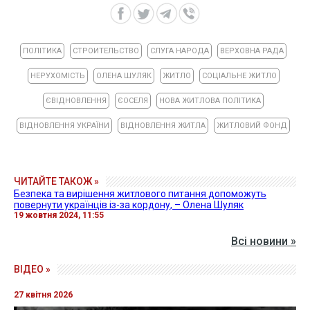
ПОЛІТИКА
СТРОИТЕЛЬСТВО
СЛУГА НАРОДА
ВЕРХОВНА РАДА
НЕРУХОМІСТЬ
ОЛЕНА ШУЛЯК
ЖИТЛО
СОЦІАЛЬНЕ ЖИТЛО
ЄВІДНОВЛЕННЯ
ЄОСЕЛЯ
НОВА ЖИТЛОВА ПОЛІТИКА
ВІДНОВЛЕННЯ УКРАЇНИ
ВІДНОВЛЕННЯ ЖИТЛА
ЖИТЛОВИЙ ФОНД
ЧИТАЙТЕ ТАКОЖ »
Безпека та вирішення житлового питання допоможуть
повернути українців із-за кордону, – Олена Шуляк
19 жовтня 2024, 11:55
Всі новини »
ВІДЕО »
27 квітня 2026