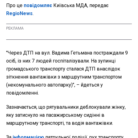
Про це
повідомляє
Київська МДА, передає
RegioNews
.
"Через ДТП на вул. Вадима Гетьмана постраждали 9
осіб, із них 7 людей госпіталізували. На зупинці
громадського транспорту сталася ДТП внаслідок
зіткнення вантажівки з маршрутним транспортом
(некомунального автопарку)", – йдеться у
повідомленні.
Зазначається, що рятувальники деблокували жінку,
яку затиснуло на пасажирському сидінні в
маршрутному транспорті, та водія вантажівки.
За
інформацією
патрульної поліції, рух транспорту