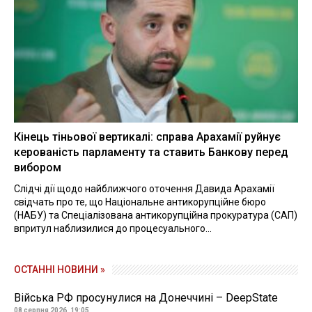
Кінець тіньової вертикалі: справа Арахамії руйнує
керованість парламенту та ставить Банкову перед
вибором
Слідчі дії щодо найближчого оточення Давида Арахамії
свідчать про те, що Національне антикорупційне бюро
(НАБУ) та Спеціалізована антикорупційна прокуратура (САП)
впритул наблизилися до процесуального...
ОСТАННІ НОВИНИ »
Війська РФ просунулися на Донеччині – DeepState
08 серпня 2026, 19:05