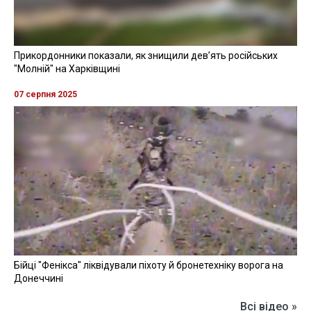
Прикордонники показали, як знищили девʼять російських
"Молній" на Харківщині
07 серпня 2025
Бійці "Фенікса" ліквідували піхоту й бронетехніку ворога на
Донеччині
Всі відео »