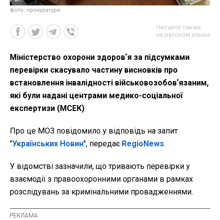
фото: прокуратура
Читайте также
на русском языке
Міністерство охорони здоровʼя за підсумками
перевірки скасувало частину висновків про
встановлення інвалідності військовозобовʼязаним,
які були надані центрами медико-соціальної
експертизи (МСЕК)
Про це МОЗ повідомило у відповідь на запит
"
Українських Новин
", передає
RegioNews
.
У відомстві зазначили, що тривають перевірки у
взаємодії з правоохоронними органами в рамках
розслідувань за кримінальними провадженнями.