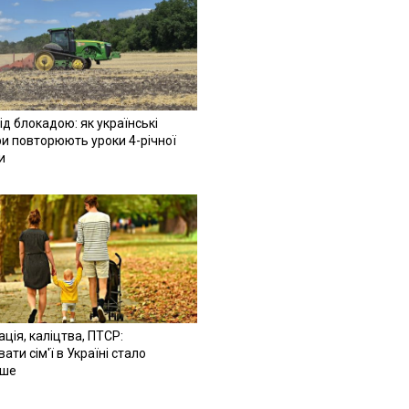
ід блокадою: як українські
и повторюють уроки 4-річної
и
ація, каліцтва, ПТСР:
ати сім'ї в Україні стало
іше