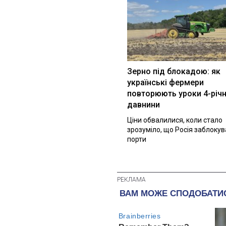
Зерно під блокадою: як
українські фермери
повторюють уроки 4-річн
давнини
Ціни обвалилися, коли стало
зрозуміло, що Росія заблоку
порти