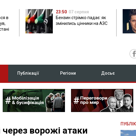
23:50
07 серпня
ся в
Бензин стрімко падає: як
ув,
змінились цінники на АЗС
стані
Публікації
Регіони
Досьє
ПУБЛІК
 через ворожі атаки