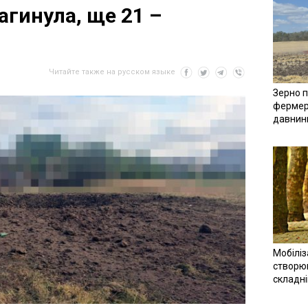
агинула, ще 21 –
Читайте также на русском языке
Зерно п
фермер
давнин
Мобіліз
створюв
складн