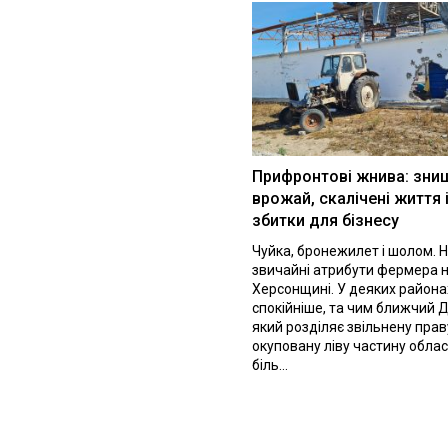
Прифронтові жнива: зни
врожай, скалічені життя 
збитки для бізнесу
Чуйка, бронежилет і шолом. Н
звичайні атрибути фермера 
Херсонщині. У деяких района
спокійніше, та чим ближчий Д
який розділяє звільнену праву
окуповану ліву частину облас
біль...