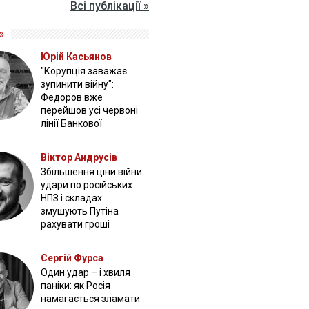
Всі публікації »
»
Юрій Касьянов
"Корупція заважає
зупинити війну":
Федоров вже
перейшов усі червоні
лінії Банкової
Віктор Андрусів
Збільшення ціни війни:
удари по російських
НПЗ і складах
змушують Путіна
рахувати гроші
Сергій Фурса
Один удар – і хвиля
паніки: як Росія
намагається зламати