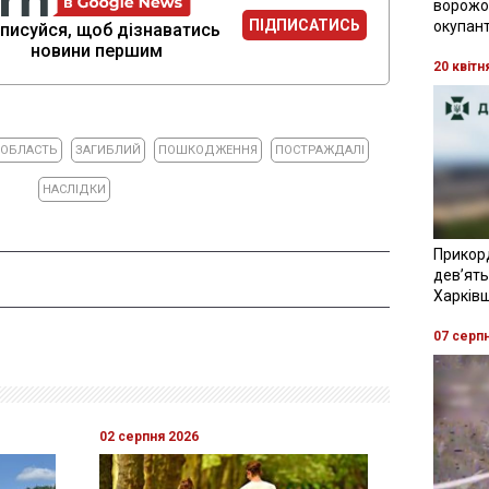
ворожої
ПІДПИСАТИСЬ
окупант
писуйся, щоб дізнаватись
новини першим
20 квітн
 ОБЛАСТЬ
ЗАГИБЛИЙ
ПОШКОДЖЕННЯ
ПОСТРАЖДАЛІ
НАСЛІДКИ
Прикор
девʼять
Харків
07 серп
02 серпня 2026