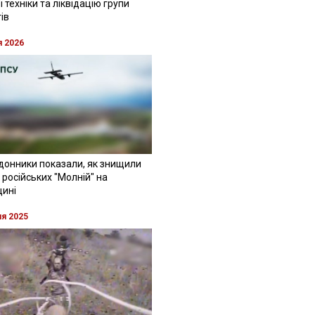
 техніки та ліквідацію групи
ів
я 2026
донники показали, як знищили
 російських "Молній" на
щині
ня 2025