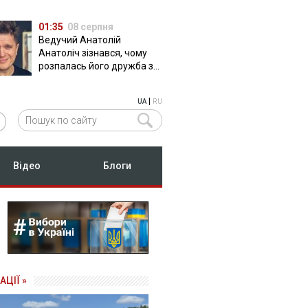
01:35
08 серпня
Ведучий Анатолій
Анатоліч зізнався, чому
розпалась його дружба з
Остапчуком
|
UA
RU
Відео
Блоги
АЦІЇ »