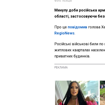
Фото: поліція
Минулу доби російська арм
області, застосовуючи безп
Про це
повідомив
голова Х
RegioNews
.
Російські військові били по 
житлових кварталах населен
приватних будинків.