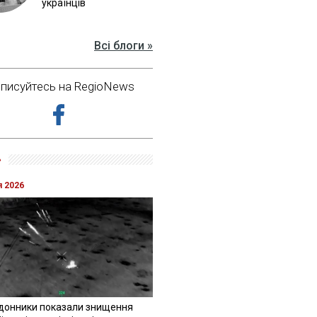
українців
Всі блоги »
дписуйтесь на RegioNews
»
я 2026
донники показали знищення