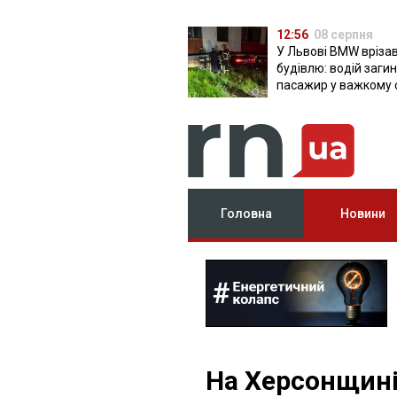
12:56
08 серпня
У Львові BMW врізав
будівлю: водій загин
пасажир у важкому 
Головна
Новини
На Херсонщині