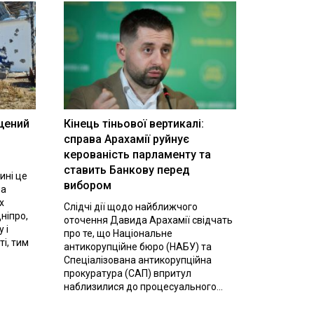
щений
Кінець тіньової вертикалі:
і
справа Арахамії руйнує
керованість парламенту та
ставить Банкову перед
ині це
вибором
на
х
Слідчі дії щодо найближчого
ніпро,
оточення Давида Арахамії свідчать
 і
про те, що Національне
ті, тим
антикорупційне бюро (НАБУ) та
Спеціалізована антикорупційна
прокуратура (САП) впритул
наблизилися до процесуального...