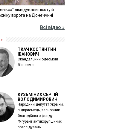
Фенікса" ліквідували піхоту й
хніку ворога на Донеччині
Всі відео »
 »
ТКАЧ КОСТЯНТИН
ІВАНОВИЧ
Скандальний одеський
бізнесмен
КУЗЬМІНИХ СЕРГІЙ
ВОЛОДИМИРОВИЧ
Народний депутат України,
підприємець, засновник
благодійного фонду.
Фігурант антикорупційних
розслідувань