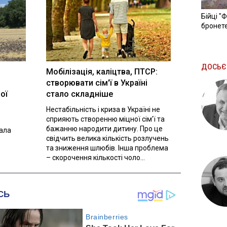
Бійці "
бронете
ДОСЬЄ
Мобілізація, каліцтва, ПТСР:
створювати сім'ї в Україні
ої
стало складніше
Нестабільність і криза в Україні не
сприяють створенню міцної сім'ї та
бажанню народити дитину. Про це
вала
свідчить велика кількість розлучень
та зниження шлюбів. Інша проблема
– скорочення кількості чоло...