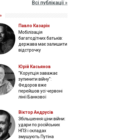
Всі публікації »
»
Павло Казарін
Мобілізація
багатодітних батьків:
держава має залишити
відстрочку
Юрій Касьянов
"Корупція заважає
зупинити війну":
Федоров вже
перейшов усі червоні
лінії Банкової
Віктор Андрусів
Збільшення ціни війни:
удари по російських
НПЗ і складах
змушують Путіна