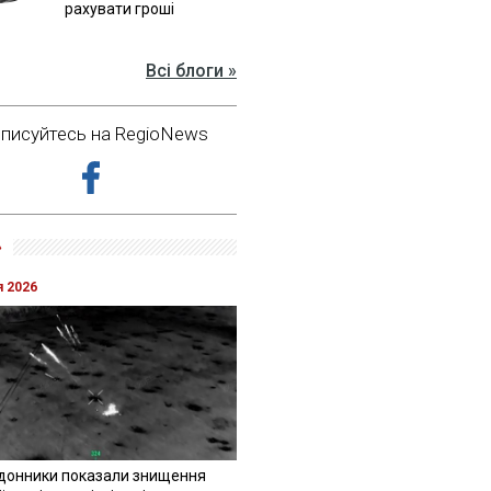
рахувати гроші
Всі блоги »
дписуйтесь на RegioNews
»
я 2026
донники показали знищення