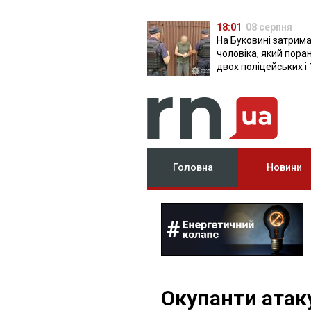
18:01
08 серпня
На Буковині затрим
чоловіка, який пора
двох поліцейських і 
днів ховався в лісі
Головна
Новини
Окупанти атак