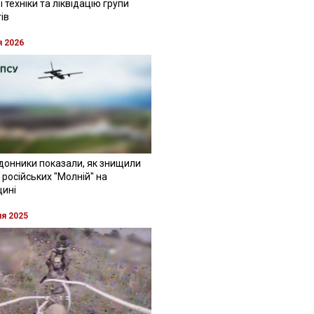
 техніки та ліквідацію групи
ів
я 2026
донники показали, як знищили
 російських "Молній" на
щині
ня 2025