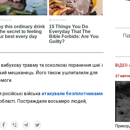
Пі
 вибухову травму та осколкові поранення шиї і
ВІДЕО 
евий мешканець. Його також ушпиталили для
27 квітн
омоги.
я російські війська
атакували безпілотниками
області. Постраждали восьмеро людей,
Прикор