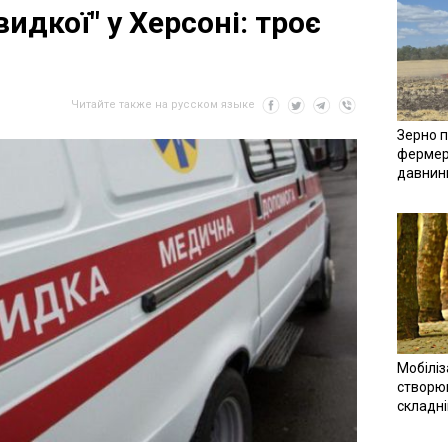
идкої" у Херсоні: троє
Читайте также на русском языке
Зерно п
фермер
давнин
Мобіліз
створюв
складн