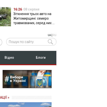
16:26
08 серпня
Зіткнення трьох авто на
Житомирщині: семеро
травмованих, серед них –
двоє дітей
|
UA
RU
Відео
Блоги
АЦІЇ »