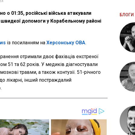
ел
вно о 01:35, російські війська атакували
БЛОГИ 
 швидкої допомоги у Корабельному районі
ws
із посиланням на
Херсонську ОВА
.
ранення отримали двоє фахівців екстреної
м 51 та 62 років. У медиків діагностували
мозкові травми, а також контузії. 51-річного
до лікарні, інший постраждалий
.