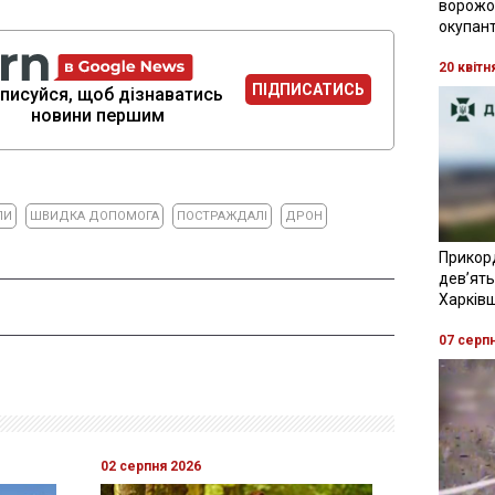
ворожої
окупант
20 квітн
ПІДПИСАТИСЬ
писуйся, щоб дізнаватись
новини першим
ЛИ
ШВИДКА ДОПОМОГА
ПОСТРАЖДАЛІ
ДРОН
Прикор
девʼять
Харків
07 серп
02 серпня 2026