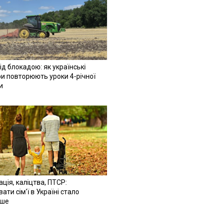
ід блокадою: як українські
и повторюють уроки 4-річної
и
ація, каліцтва, ПТСР:
ати сім'ї в Україні стало
іше