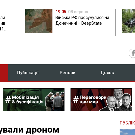
19:05
08 серпня
али
Війська РФ просунулися на
нив
Донеччині – DeepState
11
Публікації
Регіони
Досьє
ПУБЛІК
ували дроном