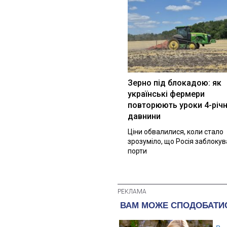
Зерно під блокадою: як
українські фермери
повторюють уроки 4-річн
давнини
Ціни обвалилися, коли стало
зрозуміло, що Росія заблоку
порти