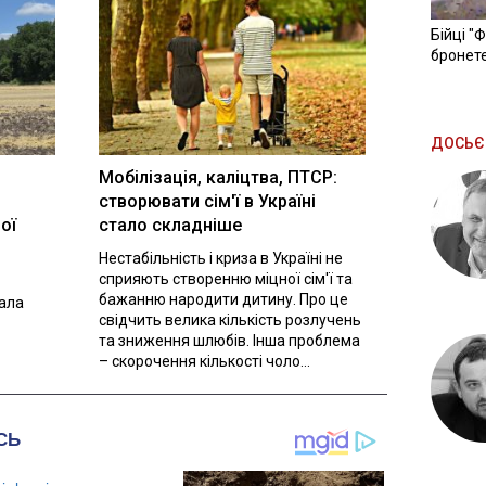
Бійці "
бронете
ДОСЬЄ
Мобілізація, каліцтва, ПТСР:
створювати сім'ї в Україні
ої
стало складніше
Нестабільність і криза в Україні не
сприяють створенню міцної сім'ї та
бажанню народити дитину. Про це
вала
свідчить велика кількість розлучень
та зниження шлюбів. Інша проблема
– скорочення кількості чоло...