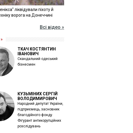
Фенікса" ліквідували піхоту й
хніку ворога на Донеччині
Всі відео »
 »
ТКАЧ КОСТЯНТИН
ІВАНОВИЧ
Скандальний одеський
бізнесмен
КУЗЬМІНИХ СЕРГІЙ
ВОЛОДИМИРОВИЧ
Народний депутат України,
підприємець, засновник
благодійного фонду.
Фігурант антикорупційних
розслідувань