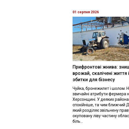
01 серпня 2026
Прифронтові жнива: зни
врожай, скалічені життя 
збитки для бізнесу
Чуйка, бронежилет і шолом. Н
звичайні атрибути фермера 
Херсонщині. У деяких района
спокійніше, та чим ближчий Д
який розділяє звільнену праву
окуповану ліву частину облас
біль...