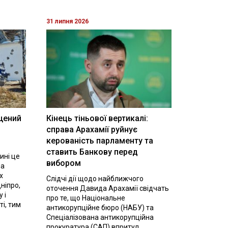
31 липня 2026
щений
Кінець тіньової вертикалі:
і
справа Арахамії руйнує
керованість парламенту та
ставить Банкову перед
ині це
вибором
на
х
Слідчі дії щодо найближчого
ніпро,
оточення Давида Арахамії свідчать
 і
про те, що Національне
ті, тим
антикорупційне бюро (НАБУ) та
Спеціалізована антикорупційна
прокуратура (САП) впритул