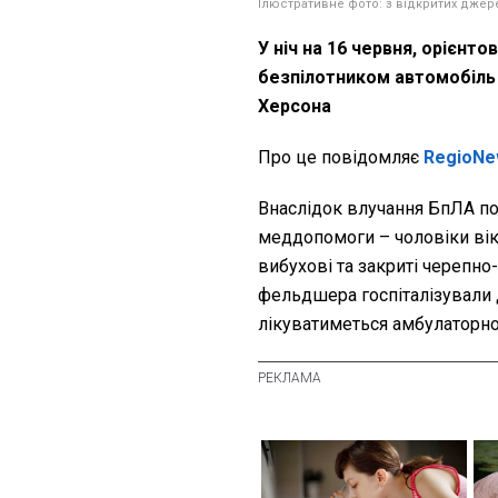
Ілюстративне фото: з відкритих джер
У ніч на 16 червня, орієнто
безпілотником автомобіль
Херсона
Про це повідомляє
RegioNe
Внаслідок влучання БпЛА по
меддопомоги – чоловіки віко
вибухові та закриті черепно-
фельдшера госпіталізували 
лікуватиметься амбулаторно