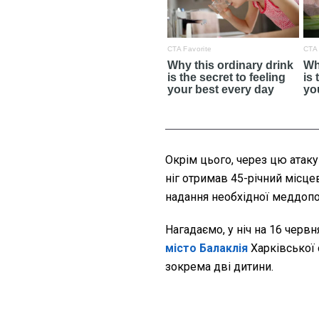
Окрім цього, через цю атаку
ніг отримав 45-річний місц
надання необхідної меддоп
Нагадаємо, у ніч на 16 червн
місто Балаклія
Харківської 
зокрема дві дитини.