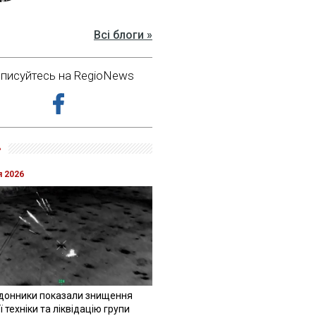
Всі блоги »
дписуйтесь на RegioNews
»
я 2026
донники показали знищення
 техніки та ліквідацію групи