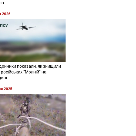
ів
я 2026
донники показали, як знищили
 російських "Молній" на
щині
ня 2025