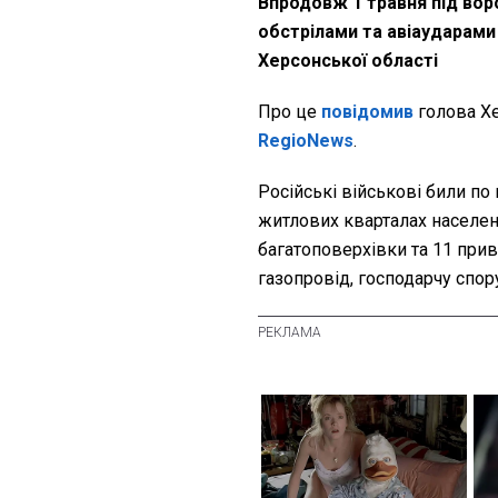
Впродовж 1 травня під во
обстрілами та авіаударами
Херсонської області
Про це
повідомив
голова Х
RegioNews
.
Російські військові били по 
житлових кварталах населен
багатоповерхівки та 11 прив
газопровід, господарчу спору