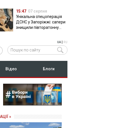
15:47
07 серпня
Унікальна спецоперація
ДСНС у Запоріжжі: сапери
знищили півторатонну
російську авіабомбу
ФАБ-500
|
UA
RU
Відео
Блоги
АЦІЇ »