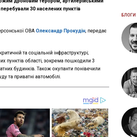
рожим дроновим терором, артилерійськими
 перебували 30 населених пунктів
БЛОГИ 
ерсонської ОВА
Олександр Прокудін
, передає
критичній та соціальній інфраструктурі;
их пунктів області, зокрема пошкодили 3
атних будинків. Також окупанти понівечили
ду та приватні автомобілі.