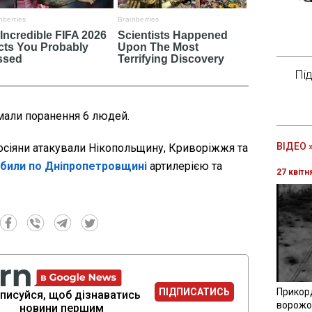
Пі
мали поранення 6 людей.
ВІДЕО 
осіяни атакували Нікопольщину, Криворіжжя та
били по Дніпропетровщині
артилерією та
27 квітн
ПІДПИСАТИСЬ
Прикор
писуйся, щоб дізнаватись
ворожої
новини першим