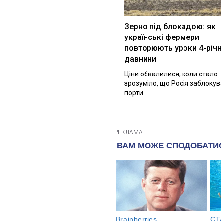
Зерно під блокадою: як
українські фермери
повторюють уроки 4-річн
давнини
Ціни обвалилися, коли стало
зрозуміло, що Росія заблоку
порти