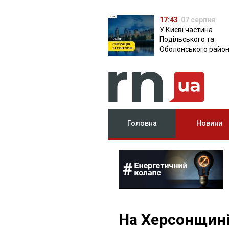
17:43
07 серпня
У Києві частина
Подільського та
Оболонського район
залишилася без світ
чому причина
Головна
Новини
На Херсонщині