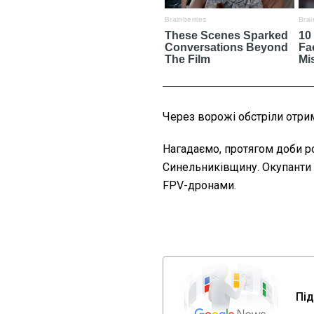
Через ворожі обстріли отри
Нагадаємо, протягом доби р
Синельниківщину. Окупанти
FPV-дронами.
Під