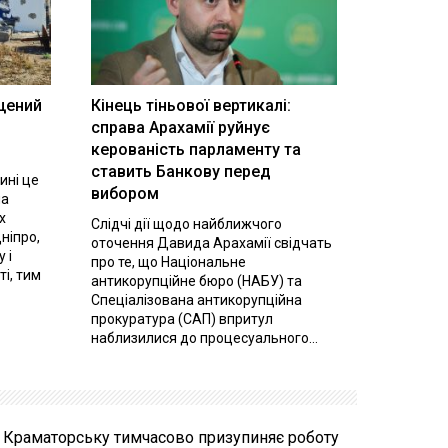
щений
Кінець тіньової вертикалі:
і
справа Арахамії руйнує
керованість парламенту та
ставить Банкову перед
ині це
вибором
на
х
Слідчі дії щодо найближчого
ніпро,
оточення Давида Арахамії свідчать
 і
про те, що Національне
ті, тим
антикорупційне бюро (НАБУ) та
Спеціалізована антикорупційна
прокуратура (САП) впритул
наблизилися до процесуального...
у Краматорську тимчасово призупиняє роботу