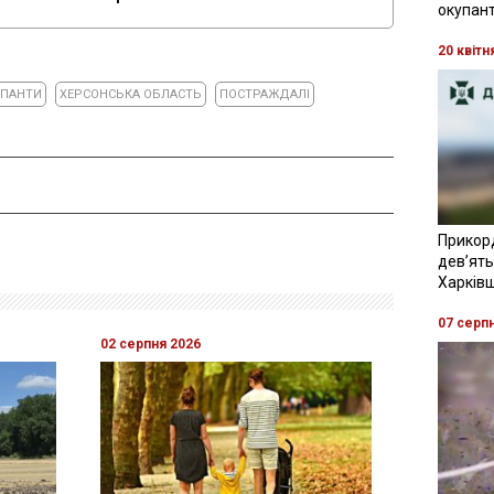
окупант
20 квітн
УПАНТИ
ХЕРСОНСЬКА ОБЛАСТЬ
ПОСТРАЖДАЛІ
Прикор
девʼять
Харків
07 серп
02 серпня 2026