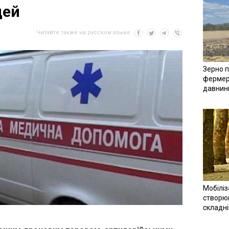
дей
Читайте также на русском языке
Зерно п
фермер
давнин
Мобіліз
створюв
складн