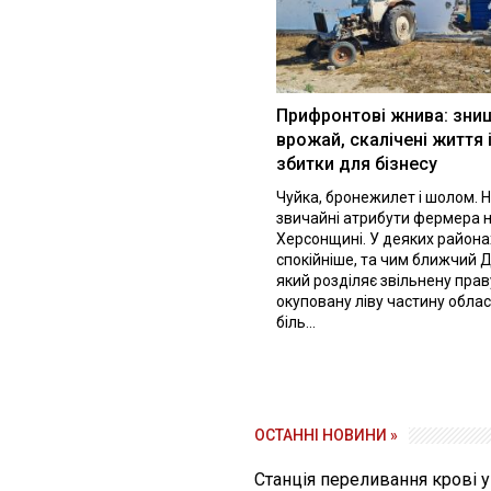
Прифронтові жнива: зни
врожай, скалічені життя 
збитки для бізнесу
Чуйка, бронежилет і шолом. Н
звичайні атрибути фермера 
Херсонщині. У деяких района
спокійніше, та чим ближчий Д
який розділяє звільнену праву
окуповану ліву частину облас
біль...
ОСТАННІ НОВИНИ »
Станція переливання крові 