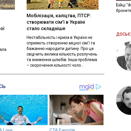
Бійці "
бронете
Мобілізація, каліцтва, ПТСР:
створювати сім'ї в Україні
ої
стало складніше
ДОСЬЄ
Нестабільність і криза в Україні не
сприяють створенню міцної сім'ї та
бажанню народити дитину. Про це
вала
свідчить велика кількість розлучень
та зниження шлюбів. Інша проблема
– скорочення кількості чоло...