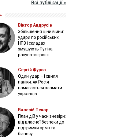
Всі публікації »
»
Віктор Андрусів
Збільшення ціни війни:
удари по російських
НПЗ і складах
змушують Путіна
рахувати гроші
Сергій Фурса
Один удар – і хвиля
паніки: як Росія
намагається зламати
українців
Валерій Пекар
План дій у часи зневіри:
від власної безпеки до
підтримки армії та
бізнесу