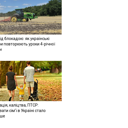
ід блокадою: як українські
и повторюють уроки 4-річної
и
ація, каліцтва, ПТСР:
ати сім'ї в Україні стало
іше