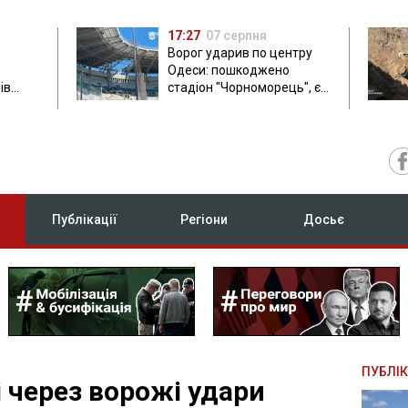
17:27
07 серпня
Ворог ударив по центру
Одеси: пошкоджено
ів
стадіон "Чорноморець", є
ла: в
постраждала
Публікації
Регіони
Досьє
ПУБЛІК
 через ворожі удари