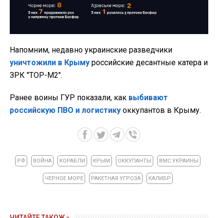
Напомним, недавно украинские разведчики
уничтожили в Крыму
российские десантные катера и
ЗРК "ТОР-М2".
Ранее воины ГУР показали, как
выбивают
российскую ПВО и логистику
оккупантов в Крыму.
РФ
ВОЙНА
КОРАБЛИ
КРЫМ
ОККУПАНТЫ
ВМС УКРАИНЫ
ЧЕРНОЕ МОРЕ
РАКЕТНАЯ УГРОЗА
КАЛИБР
ЧИТАЙТЕ ТАКОЖ »