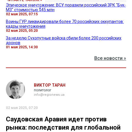
Эпическое уничтожение: ВСУ поразили российский ЗРК "Бук-
М3" стоимостью $45 млн
02 мая 2025, 07:15
Воины ГУР ликвидировали более 70 российских оккупантов:
кадры уничтожения
02 мая 2025, 05:20
За неделю Сухопутные войска сбили более 200 российских
дронов
01 мая 2025, 14:30
Все новости »
ВИКТОР ТАРАН
политолог
info@regionews.ua
02 мая 2025, 07:20
Саудовская Аравия идет против
рынка: последствия для глобальной