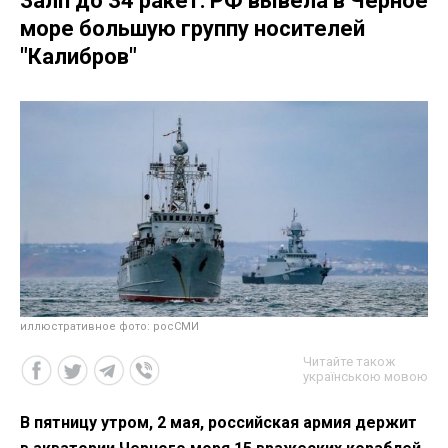
Залп до 34 ракет: РФ вывела в Черное
море большую группу носителей
"Калибров"
иллюстративное фото: росСМИ
Читайте також
українською мовою
В пятницу утром, 2 мая, российская армия держит