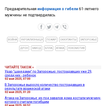
Предварительная
информация о гибели
61-летнего
мужчины не подтвердилась.
ВОЙНА
УКРЗАЛИЗНЫЦЯ
ПОЖАР
ОККУПАНТЫ
ЗАПОРОЖЬЕ
ДРОН
ЗАВОД
БПЛА
АТАКА
ЛОКОМОТИВ
ЧИТАЙТЕ ТАКОЖ »
Удар "шахедами" по Запорожью: пострадавших уже 29,
среди них - ребенок
02 мая 2025, 07:00
В Запорожье выросло количество пострадавших в
результате вражеской атаки
02 мая 2025, 01:20
Атака на Запорожье: из-под завалов дома достали мужчину,
которого считали погибшим
02 мая 2025, 00:52