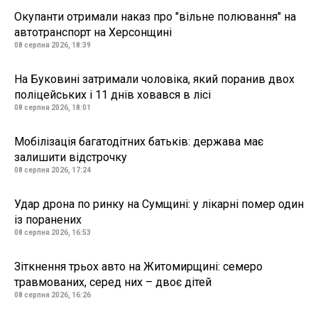
Окупанти отримали наказ про "вільне полювання" на
автотранспорт на Херсонщині
08 серпня 2026, 18:39
На Буковині затримали чоловіка, який поранив двох
поліцейських і 11 днів ховався в лісі
08 серпня 2026, 18:01
Мобілізація багатодітних батьків: держава має
залишити відстрочку
08 серпня 2026, 17:24
Удар дрона по ринку на Сумщині: у лікарні помер один
із поранених
08 серпня 2026, 16:53
Зіткнення трьох авто на Житомирщині: семеро
травмованих, серед них – двоє дітей
08 серпня 2026, 16:26