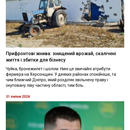
Прифронтові жнива: знищений врожай, скалічені
життя і збитки для бізнесу
Чуйка, бронежилет і шолом. Нині це звичайні атрибути
фермера на Херсонщині. У деяких районах спокійніше, та
чим ближчий Дніпро, який розділяє звільнену праву і
окуповану ліву частину області, тим біль...
31 липня 2026