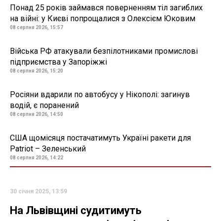
Понад 25 років займався поверненням тіл загиблих
на війні: у Києві попрощалися з Олексієм Юковим
08 серпня 2026, 15:57
Війська РФ атакували безпілотниками промислові
підприємства у Запоріжжі
08 серпня 2026, 15:20
Росіяни вдарили по автобусу у Нікополі: загинув
водій, є поранений
08 серпня 2026, 14:50
США щомісяця постачатимуть Україні ракети для
Patriot – Зеленський
08 серпня 2026, 14:22
30 січня 2025, 13:59
На Львівщині судитимуть