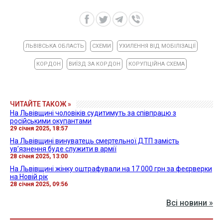
ЛЬВІВСЬКА ОБЛАСТЬ
СХЕМИ
УХИЛЕННЯ ВІД МОБІЛІЗАЦІЇ
КОРДОН
ВИЇЗД ЗА КОРДОН
КОРУПЦІЙНА СХЕМА
ЧИТАЙТЕ ТАКОЖ »
На Львівщині чоловіків судитимуть за співпрацю з
російськими окупантами
29 січня 2025, 18:57
На Львівщині винуватець смертельної ДТП замість
ув’язнення буде служити в армії
28 січня 2025, 13:00
На Львівщині жінку оштрафували на 17 000 грн за феєрверки
на Новій рік
28 січня 2025, 09:56
Всі новини »