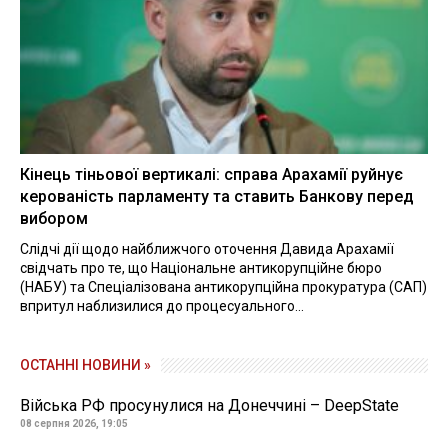
Кінець тіньової вертикалі: справа Арахамії руйнує
керованість парламенту та ставить Банкову перед
вибором
Слідчі дії щодо найближчого оточення Давида Арахамії
свідчать про те, що Національне антикорупційне бюро
(НАБУ) та Спеціалізована антикорупційна прокуратура (САП)
впритул наблизилися до процесуального...
ОСТАННІ НОВИНИ »
Війська РФ просунулися на Донеччині – DeepState
08 серпня 2026, 19:05