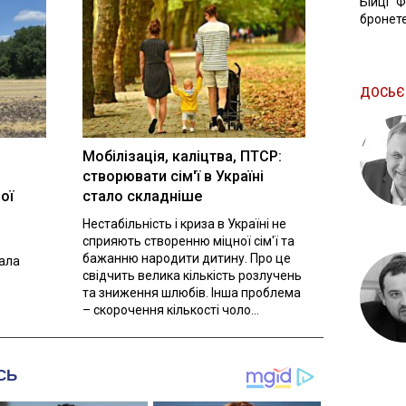
Бійці "
бронете
ДОСЬЄ
Мобілізація, каліцтва, ПТСР:
створювати сім'ї в Україні
ої
стало складніше
Нестабільність і криза в Україні не
сприяють створенню міцної сім'ї та
бажанню народити дитину. Про це
вала
свідчить велика кількість розлучень
та зниження шлюбів. Інша проблема
– скорочення кількості чоло...