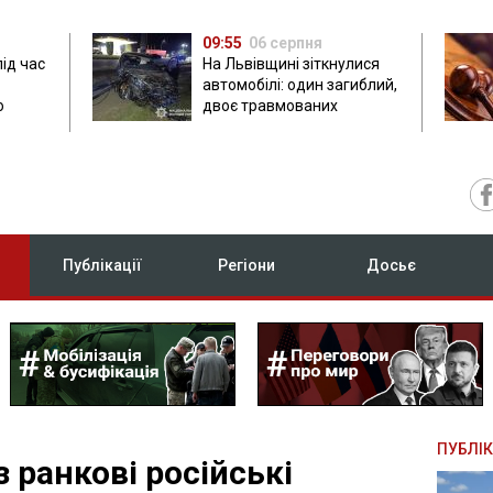
09:55
06 серпня
під час
На Львівщині зіткнулися
автомобілі: один загиблий,
ю
двоє травмованих
Публікації
Регіони
Досьє
ПУБЛІК
з ранкові російські