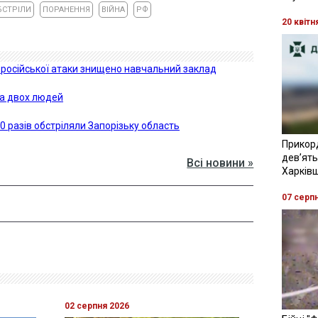
БСТРІЛИ
ПОРАНЕННЯ
ВІЙНА
РФ
20 квітн
 російської атаки знищено навчальний заклад
іла двох людей
0 разів обстріляли Запорізьку область
Прикор
девʼять
Всі новини »
Харків
07 серп
02 серпня 2026