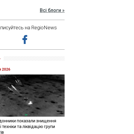
Всі блоги »
дписуйтесь на RegioNews
»
я 2026
донники показали знищення
 техніки та ліквідацію групи
ів