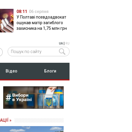
08:11
06 серпня
У Полтаві псевдоадвокат
ошукав матір загиблого
захисника на 1,75 млн грн
|
UA
RU
Відео
Блоги
АЦІЇ »