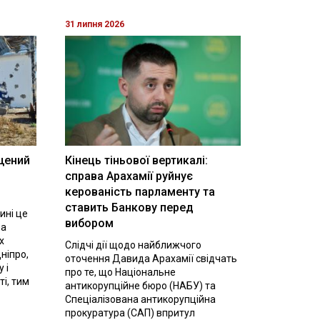
31 липня 2026
щений
Кінець тіньової вертикалі:
і
справа Арахамії руйнує
керованість парламенту та
ставить Банкову перед
ині це
вибором
на
х
Слідчі дії щодо найближчого
ніпро,
оточення Давида Арахамії свідчать
 і
про те, що Національне
ті, тим
антикорупційне бюро (НАБУ) та
Спеціалізована антикорупційна
прокуратура (САП) впритул