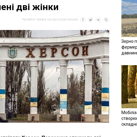
ені дві жінки
Читайте также на русском языке
Зерно п
фермер
давнин
Мобіліз
створюв
складн