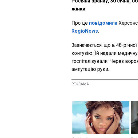
Росіяни зранку, 30 січня, 
жінки
Про це
повідомила
Херсонсь
RegioNews
.
Зазначається, що в 48-річно
контузію. Їй надали медичну
госпіталізували. Через воро
ампутацію руки.