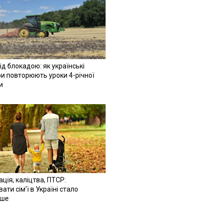
ід блокадою: як українські
и повторюють уроки 4-річної
и
ація, каліцтва, ПТСР:
ати сім'ї в Україні стало
іше