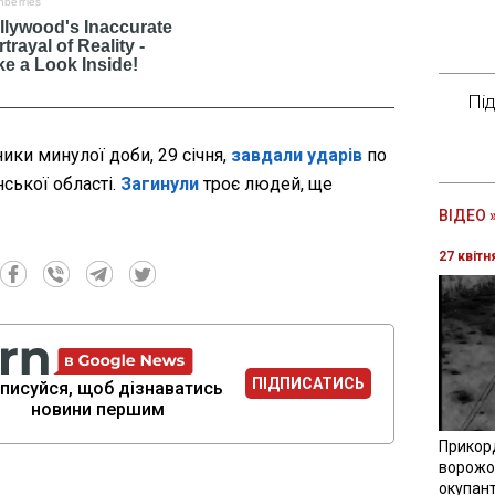
Пі
ники минулої доби, 29 січня,
завдали ударів
по
ської області.
Загинули
троє людей, ще
ВІДЕО 
27 квітн
ПІДПИСАТИСЬ
писуйся, щоб дізнаватись
новини першим
Прикор
ворожої
окупант