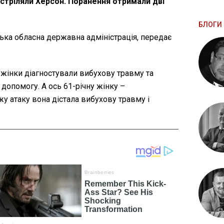
обстріляли Херсон. Поранення отримали дві
БЛОГИ 
ка обласна державна адміністрація, передає
ї жінки діагностували вибухову травму та
 допомогу. А ось 61-річну жінку –
жу атаку вона дістала вибухову травму і