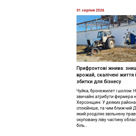
01 серпня 2026
Прифронтові жнива: зни
врожай, скалічені життя 
збитки для бізнесу
Чуйка, бронежилет і шолом. Н
звичайні атрибути фермера 
Херсонщині. У деяких района
спокійніше, та чим ближчий Д
який розділяє звільнену праву
окуповану ліву частину облас
біль...