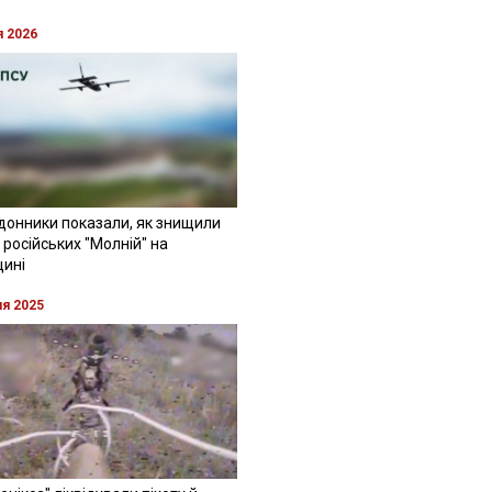
я 2026
донники показали, як знищили
 російських "Молній" на
щині
ня 2025