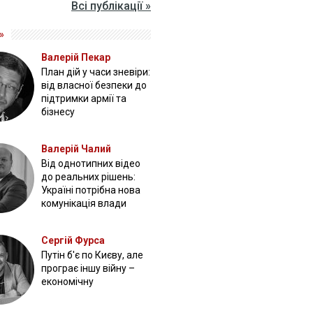
Всі публікації »
»
Валерій Пекар
План дій у часи зневіри:
від власної безпеки до
підтримки армії та
бізнесу
Валерій Чалий
Від однотипних відео
до реальних рішень:
Україні потрібна нова
комунікація влади
Сергій Фурса
Путін б'є по Києву, але
програє іншу війну –
економічну