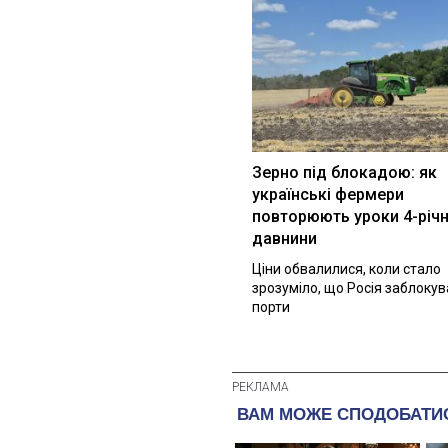
Зерно під блокадою: як
українські фермери
повторюють уроки 4-річн
давнини
Ціни обвалилися, коли стало
зрозуміло, що Росія заблоку
порти