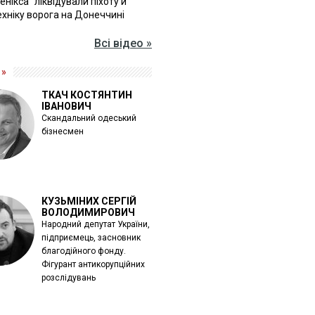
Фенікса" ліквідували піхоту й
хніку ворога на Донеччині
Всі відео »
 »
ТКАЧ КОСТЯНТИН
ІВАНОВИЧ
Скандальний одеський
бізнесмен
КУЗЬМІНИХ СЕРГІЙ
ВОЛОДИМИРОВИЧ
Народний депутат України,
підприємець, засновник
благодійного фонду.
Фігурант антикорупційних
розслідувань