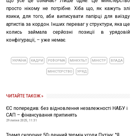
Що усе це означає? Лише одне. Це міністерство
просто нікому не потрібне. Хіба що, як кажуть злі
язики, для того, аби виписувати папірці для виїзду
артистів за кордон. Інших переваг у структури, яка ще
колись займала серйозні позиції в урядовій
конфігурації, – уже немає.
УКРАЇНА
КАДРИ
РЕФОРМА
МІНКУЛЬТ
МІНІСТР
ВЛАДА
МІНІСТЕРСТВО
УРЯД
ЧИТАЙТЕ ТАКОЖ »
ЄС попередив: без відновлення незалежності НАБУ і
САП – фінансування припинять
29 липня 2025, 11:31
Трамп скорочує 50-денний термін угоди Путіну: "Я