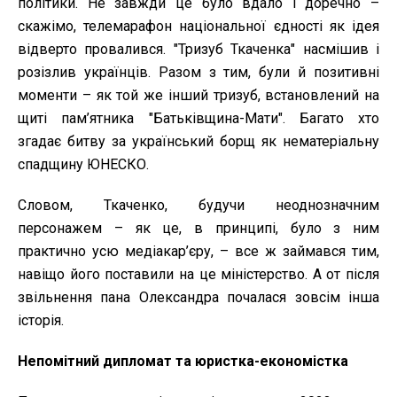
політики. Не завжди це було вдало і доречно –
скажімо, телемарафон національної єдності як ідея
відверто провалився. "Тризуб Ткаченка" насмішив і
розізлив українців. Разом з тим, були й позитивні
моменти – як той же інший тризуб, встановлений на
щиті пам’ятника "Батьківщина-Мати". Багато хто
згадає битву за український борщ як нематеріальну
спадщину ЮНЕСКО.
Словом, Ткаченко, будучи неоднозначним
персонажем – як це, в принципі, було з ним
практично усю медіакар’єру, – все ж займався тим,
навіщо його поставили на це міністерство. А от після
звільнення пана Олександра почалася зовсім інша
історія.
Непомітний дипломат та юристка-економістка