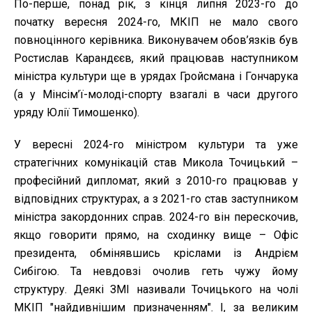
По-перше, понад рік, з кінця липня 2023-го до
початку вересня 2024-го, МКІП не мало свого
повноцінного керівника. Виконувачем обов’язків був
Ростислав Карандєєв, який працював наступником
міністра культури ще в урядах Гройсмана і Гончарука
(а у Мінсім’ї-молоді-спорту взагалі в часи другого
уряду Юлії Тимошенко).
У вересні 2024-го міністром культури та уже
стратегічних комунікацій став Микола Точицький –
професійний дипломат, який з 2010-го працював у
відповідних структурах, а з 2021-го став заступником
міністра закордонних справ. 2024-го він перескочив,
якщо говорити прямо, на сходинку вище – Офіс
президента, обмінявшись кріслами із Андрієм
Сибігою. Та невдовзі очолив геть чужу йому
структуру. Деякі ЗМІ називали Точицького на чолі
МКІП "найдивнішим призначенням". І, за великим