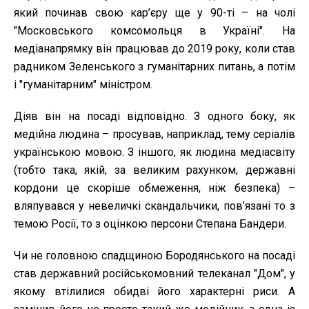
який починав свою кар’єру ще у 90-ті – на чолі
"Московського комсомольця в Україні". На
медіанапрямку він працював до 2019 року, коли став
радником Зеленського з гуманітарних питань, а потім
і "гуманітарним" міністром.
Діяв він на посаді відповідно. З одного боку, як
медійна людина – просував, наприклад, тему серіалів
українською мовою. З іншого, як людина медіасвіту
(тобто така, якій, за великим рахунком, державні
кордони це скоріше обмеження, ніж безпека) –
вляпувався у невеличкі скандальчики, пов’язані то з
темою Росії, то з оцінкою персони Степана Бандери.
Чи не головною спадщиною Бородянського на посаді
став державний російськомовний телеканал "Дом", у
якому втілилися обидві його характерні риси. А