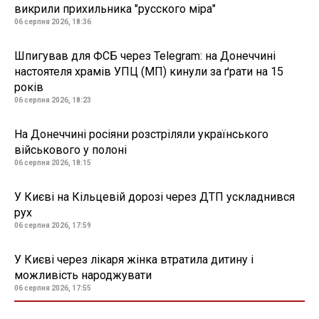
викрили прихильника "русского міра"
06 серпня 2026, 18:36
Шпигував для ФСБ через Telegram: на Донеччині
настоятеля храмів УПЦ (МП) кинули за ґрати на 15
років
06 серпня 2026, 18:23
На Донеччині росіяни розстріляли українського
військового у полоні
06 серпня 2026, 18:15
У Києві на Кільцевій дорозі через ДТП ускладнився
рух
06 серпня 2026, 17:59
У Києві через лікаря жінка втратила дитину і
можливість народжувати
06 серпня 2026, 17:55