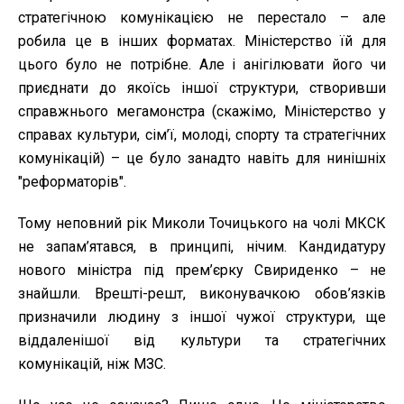
стратегічною комунікацією не перестало – але
робила це в інших форматах. Міністерство їй для
цього було не потрібне. Але і анігілювати його чи
приєднати до якоїсь іншої структури, створивши
справжнього мегамонстра (скажімо, Міністерство у
справах культури, сім’ї, молоді, спорту та стратегічних
комунікацій) – це було занадто навіть для нинішніх
"реформаторів".
Тому неповний рік Миколи Точицького на чолі МКСК
не запам’ятався, в принципі, нічим. Кандидатуру
нового міністра під прем’єрку Свириденко – не
знайшли. Врешті-решт, виконувачкою обов’язків
призначили людину з іншої чужої структури, ще
віддаленішої від культури та стратегічних
комунікацій, ніж МЗС.