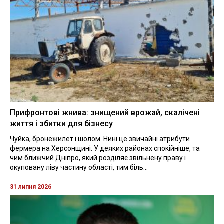
Прифронтові жнива: знищений врожай, скалічені
життя і збитки для бізнесу
Чуйка, бронежилет і шолом. Нині це звичайні атрибути
фермера на Херсонщині. У деяких районах спокійніше, та
чим ближчий Дніпро, який розділяє звільнену праву і
окуповану ліву частину області, тим біль...
31 липня 2026