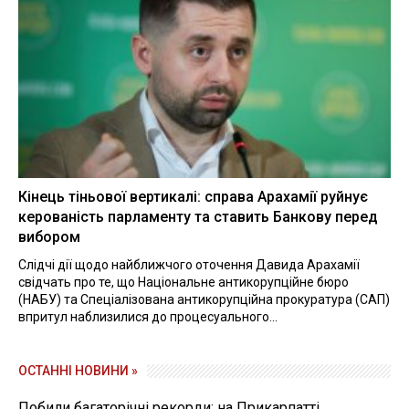
Кінець тіньової вертикалі: справа Арахамії руйнує
керованість парламенту та ставить Банкову перед
вибором
Слідчі дії щодо найближчого оточення Давида Арахамії
свідчать про те, що Національне антикорупційне бюро
(НАБУ) та Спеціалізована антикорупційна прокуратура (САП)
впритул наблизилися до процесуального...
ОСТАННІ НОВИНИ »
Побили багаторічні рекорди: на Прикарпатті