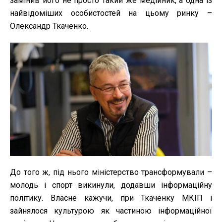
замінив його не просто такий же медійник, а одна із
найвідоміших особистостей на цьому ринку –
Олександр Ткаченко.
До того ж, під нього міністерство трансформували –
молодь і спорт викинули, додавши інформаційну
політику. Власне кажучи, при Ткаченку МКІП і
зайнялося культурою як частиною інформаційної