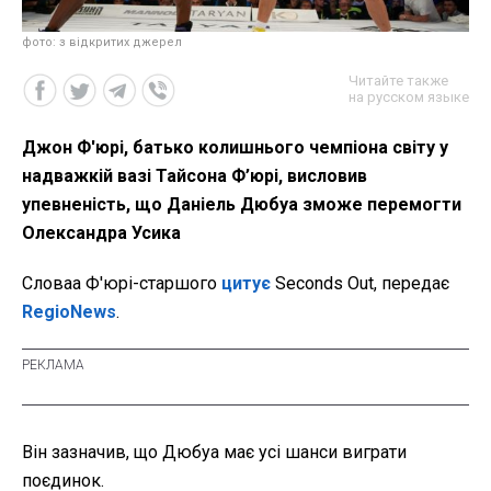
фото: з відкритих джерел
Читайте также
на русском языке
Джон Ф'юрі, батько колишнього чемпіона світу у
надважкій вазі Тайсона Ф’юрі, висловив
упевненість, що Даніель Дюбуа зможе перемогти
Олександра Усика
Словаа Ф'юрі-старшого
цитує
Seconds Out, передає
RegioNews
.
Він зазначив, що Дюбуа має усі шанси виграти
поєдинок.