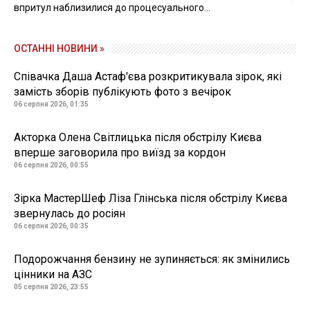
впритул наблизилися до процесуального...
ОСТАННІ НОВИНИ »
Співачка Даша Астаф'єва розкритикувала зірок, які
замість зборів публікують фото з вечірок
06 серпня 2026, 01:35
Акторка Олена Світлицька після обстрілу Києва
вперше заговорила про виїзд за кордон
06 серпня 2026, 00:55
Зірка МастерШеф Ліза Глінська після обстрілу Києва
звернулась до росіян
06 серпня 2026, 00:35
Подорожчання бензину не зупиняється: як змінились
цінники на АЗС
05 серпня 2026, 23:55