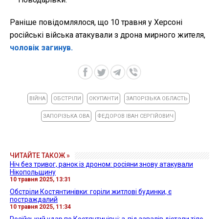
Раніше повідомлялося, що 10 травня у Херсоні
російські війська атакували з дрона мирного жителя,
чоловік загинув.
ВІЙНА
ОБСТРІЛИ
ОКУПАНТИ
ЗАПОРІЗЬКА ОБЛАСТЬ
ЗАПОРІЗЬКА ОВА
ФЕДОРОВ ІВАН СЕРГІЙОВИЧ
ЧИТАЙТЕ ТАКОЖ »
Ніч без тривог, ранок із дроном: росіяни знову атакували
Нікопольщину
10 травня 2025, 13:31
Обстріли Костянтинівки: горіли житлові будинки, є
постраждалий
10 травня 2025, 11:34
Російський удар по Костянтинівці: з-під завалів дістали тіло