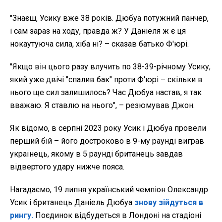
"Знаєш, Усику вже 38 років. Дюбуа потужний панчер,
і сам зараз на ходу, правда ж? У Даніеля ж є ця
нокаутуюча сила, хіба ні? – сказав батько Ф'юрі.
"Якщо він цього разу влучить по 38-39-річному Усику,
який уже двічі "спалив бак" проти Ф'юрі – скільки в
нього ще сил залишилось? Час Дюбуа настав, я так
вважаю. Я ставлю на нього", – резюмував Джон.
Як відомо, в серпні 2023 року Усик і Дюбуа провели
перший бій – його достроково в 9-му раунді виграв
українець, якому в 5 раунді британець завдав
відвертого удару нижче пояса.
Нагадаємо, 19 липня український чемпіон Олександр
Усик і британець Даніель Дюбуа
знову зійдуться в
рингу.
Поєдинок відбудеться в Лондоні на стадіоні