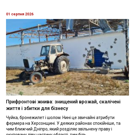
01 серпня 2026
Прифронтові жнива: знищений врожай, скалічені
життя і збитки для бізнесу
Чуйка, бронежилет і шолом. Нині це звичайні атрибути
фермера на Херсонщині. У деяких районах спокійніше, та
чим ближчий Дніпро, який розділяє звільнену праву і
окуповану ліву частину області, тим біль...