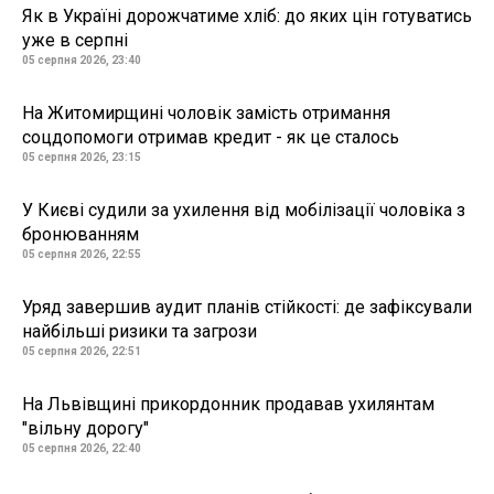
Як в Україні дорожчатиме хліб: до яких цін готуватись
уже в серпні
05 серпня 2026, 23:40
На Житомирщині чоловік замість отримання
соцдопомоги отримав кредит - як це сталось
05 серпня 2026, 23:15
У Києві судили за ухилення від мобілізації чоловіка з
бронюванням
05 серпня 2026, 22:55
Уряд завершив аудит планів стійкості: де зафіксували
найбільші ризики та загрози
05 серпня 2026, 22:51
На Львівщині прикордонник продавав ухилянтам
"вільну дорогу"
05 серпня 2026, 22:40