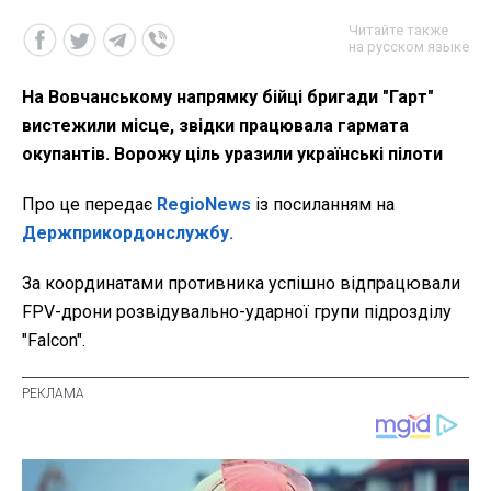
Читайте также
на русском языке
На Вовчанському напрямку бійці бригади "Гарт"
вистежили місце, звідки працювала гармата
окупантів. Ворожу ціль уразили українські пілоти
Про це передає
RegioNews
із посиланням на
Держприкордонслужбу.
За координатами противника успішно відпрацювали
FPV-дрони р
озвідувально-ударної групи підрозділу
"Falcon".