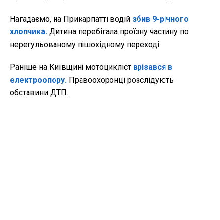
Нагадаємо, на Прикарпатті водій
збив 9-річного
хлопчика.
Дитина перебігала проїзну частину по
нерегульованому пішохідному переході.
Раніше на Київщині мотоцикліст
врізався в
електроопору.
Правоохоронці розслідують
обставини ДТП.
ДТП
ПОЛІЦІЯ
ЧЕРКАСЬКА ОБЛАСТЬ
УМАНЬ
ВОДІЙ
ПАСАЖИРИ
ЧИТАЙТЕ ТАКОЖ »
Поранив ножем і втік на скутері: у Дніпрі чоловік напав на
перехожого