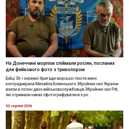
На Донеччині морпіхи спіймали росіян, посланих
для фейкового фото з триколором
Бійці 36-ї окремої бригади морської піхоти імені
контрадмірала Михайла Білинського Збройних сил України
взяли в полон двох військовослужбовців Збройних сил РФ,
які отримали наказ сфотографуватися з ро...
02 серпня 2026