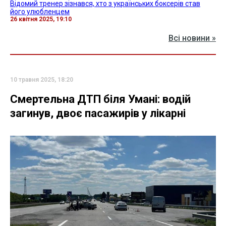
Відомий тренер зізнався, хто з українських боксерів став
його улюбленцем
26 квітня 2025, 19:10
Всі новини »
10 травня 2025, 18:20
Смертельна ДТП біля Умані: водій
загинув, двоє пасажирів у лікарні