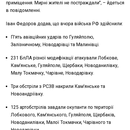
приміщення. Мирні жителі не постраждали", – йдеться
в повідомленні.
Іван Федоров додав, що вчора війська РФ здійснили:
П’ять авіаційних ударів по Гуляйполю,
Залізничному, Новодарівці та Малинівці.
231 БпЛА різної модифікації атакували Лобкове,
Кам’янське, Гуляйполе, Щербаки, Новоданилівку,
Малу Токмачку, Чарівне, Новодарівку.
Три обстріли з РСЗВ накрили Кам’янське та
Новоандріївку.
125 артобстрілів завдали окупанти по території
Лобкового, Кам’янського, Гуляйполя, Щербаків,
Новоданилівки, Малої Токмачки, Чарівного та
Новодарівки.