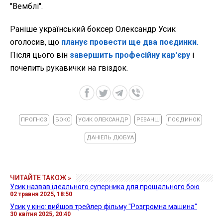
"Вемблі".
Раніше український боксер Олександр Усик
оголосив, що
планує провести ще два поєдинки.
Після цього він
завершить професійну кар'єру
і
почепить рукавички на гвіздок.
ПРОГНОЗ
БОКС
УСИК ОЛЕКСАНДР
РЕВАНШ
ПОЄДИНОК
ДАНІЕЛЬ ДЮБУА
ЧИТАЙТЕ ТАКОЖ »
Усик назвав ідеального суперника для прощального бою
02 травня 2025, 18:50
Усик у кіно: вийшов трейлер фільму "Розгромна машина"
30 квітня 2025, 20:40