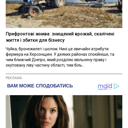
Прифронтові жнива: знищений врожай, скалічені
життя і збитки для бізнесу
Чуйка, бронежилет і шолом. Нині це звичайні атрибути
фермера на Херсонщині. У деяких районах спокійніше, та
чим ближчий Дніпро, який розділяє звільнену праву і
окуповану ліву частину області, тим біль...