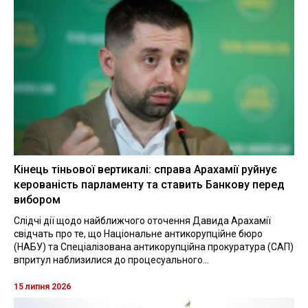
Кінець тіньової вертикалі: справа Арахамії руйнує
керованість парламенту та ставить Банкову перед
вибором
Слідчі дії щодо найближчого оточення Давида Арахамії
свідчать про те, що Національне антикорупційне бюро
(НАБУ) та Спеціалізована антикорупційна прокуратура (САП)
впритул наблизилися до процесуального...
15 липня 2026