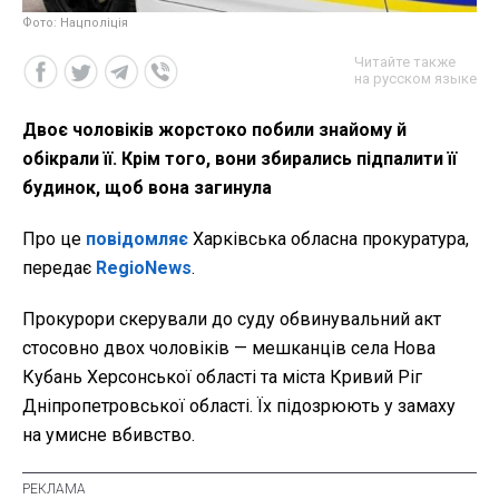
Фото: Нацполіція
Читайте также
на русском языке
Двоє чоловіків жорстоко побили знайому й
обікрали її. Крім того, вони збирались підпалити її
будинок, щоб вона загинула
Про це
повідомляє
Харківська обласна прокуратура,
передає
RegioNews
.
Прокурори скерували до суду обвинувальний акт
стосовно двох чоловіків — мешканців села Нова
Кубань Херсонської області та міста Кривий Ріг
Дніпропетровської області. Їх підозрюють у замаху
на умисне вбивство.