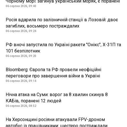
Чорному морі: загинув український моряк, є поранені
06 серпня 2026, 09:40
Росія вдарила по залізничній станції в Лозовій: двоє
загиблих, восьмеро постраждалих
06 серпня 2026, 09:24
РФ вночі запустила по Україні ракети "Онікс", Х-31П та
101 безпілотник
06 серпня 2026, 09:20
Bloomberg: Європа та РФ провели неофіційні
переговори про завершення війни в Україні
06 серпня 2026, 09:14
Нічна атака на Суми: ворог за 8 хвилин скинув 8
КАБів, поранені 12 людей
06 серпня 2026, 08:52
На Херсонщині росіяни атакували FPV-дроном
автобус із працівниками: шестеро постраждали