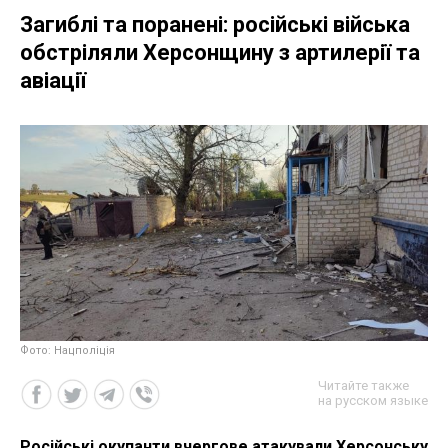
Загиблі та поранені: російські війська
обстріляли Херсонщину з артилерії та
авіації
Фото: Нацполіція
Читайте также
на русском языке
Російські окупанти вчергове атакували Херсонську