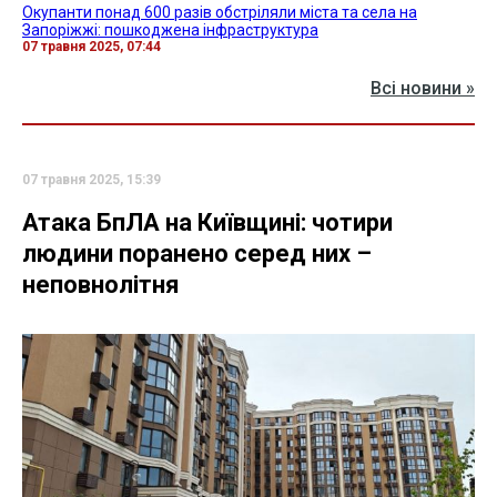
Окупанти понад 600 разів обстріляли міста та села на
Запоріжжі: пошкоджена інфраструктура
07 травня 2025, 07:44
Всі новини »
07 травня 2025, 15:39
Атака БпЛА на Київщині: чотири
людини поранено серед них –
неповнолітня