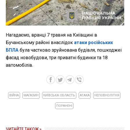
Нагадаємо, вранці 7 травня на Київщині в
Бучанському районі внаслідок
атаки російських
БПЛА
була частково зруйнована будівля, пошкоджеі
фасад новобудови, три приватні будинки та 18
автомобілів.
ВІЙНА
МАГАЗИН
КИЇВСЬКА ОБЛАСТЬ
АТАКА
НЕПОВНОЛІТНЯ
ПОРАНЕНІ
ЧИТАЙТЕ ТАКОЖ »