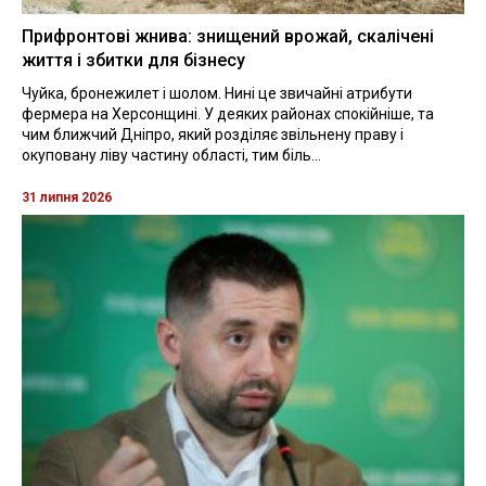
Прифронтові жнива: знищений врожай, скалічені
життя і збитки для бізнесу
Чуйка, бронежилет і шолом. Нині це звичайні атрибути
фермера на Херсонщині. У деяких районах спокійніше, та
чим ближчий Дніпро, який розділяє звільнену праву і
окуповану ліву частину області, тим біль...
31 липня 2026