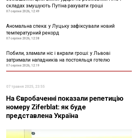
складах змушують Путіна рахувати гроші
07 серпня 2026, 12:49
Аномальна спека: у Луцьку зафіксували новий
температурний рекорд
07 серпня 2026, 12:38
Побили, зламали ніс і вкрали гроші: у Львові
затримали нападників на постояльця готелю
07 серпня 2026, 12:19
07 травня 2025, 23:55
На Євробаченні показали репетицію
номеру Ziferblat: як буде
представлена Україна