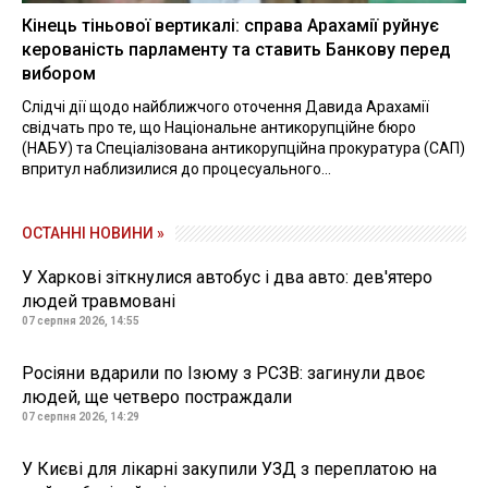
Кінець тіньової вертикалі: справа Арахамії руйнує
керованість парламенту та ставить Банкову перед
вибором
Слідчі дії щодо найближчого оточення Давида Арахамії
свідчать про те, що Національне антикорупційне бюро
(НАБУ) та Спеціалізована антикорупційна прокуратура (САП)
впритул наблизилися до процесуального...
ОСТАННІ НОВИНИ »
У Харкові зіткнулися автобус і два авто: дев'ятеро
людей травмовані
07 серпня 2026, 14:55
Росіяни вдарили по Ізюму з РСЗВ: загинули двоє
людей, ще четверо постраждали
07 серпня 2026, 14:29
У Києві для лікарні закупили УЗД з переплатою на