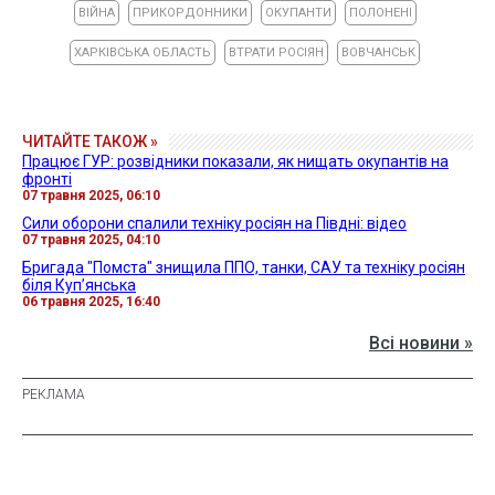
ВІЙНА
ПРИКОРДОННИКИ
ОКУПАНТИ
ПОЛОНЕНІ
ХАРКІВСЬКА ОБЛАСТЬ
ВТРАТИ РОСІЯН
ВОВЧАНСЬК
ЧИТАЙТЕ ТАКОЖ »
Працює ГУР: розвідники показали, як нищать окупантів на
фронті
07 травня 2025, 06:10
Сили оборони спалили техніку росіян на Півдні: відео
07 травня 2025, 04:10
Бригада "Помста" знищила ППО, танки, САУ та техніку росіян
біля Куп’янська
06 травня 2025, 16:40
Всі новини »