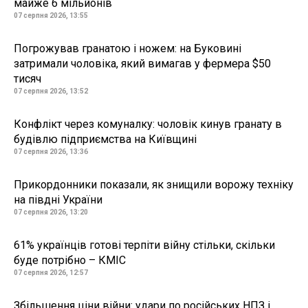
майже 6 мільйонів
07 серпня 2026, 13:55
Погрожував гранатою і ножем: на Буковині
затримали чоловіка, який вимагав у фермера $50
тисяч
07 серпня 2026, 13:52
Конфлікт через комуналку: чоловік кинув гранату в
будівлю підприємства на Київщині
07 серпня 2026, 13:36
Прикордонники показали, як знищили ворожу техніку
на півдні України
07 серпня 2026, 13:20
61% українців готові терпіти війну стільки, скільки
буде потрібно – КМІС
07 серпня 2026, 12:57
Збільшення ціни війни: удари по російських НПЗ і