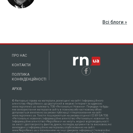
Всі блоги »
ПРО НАС
КОНТАКТИ
ПОЛІТИКА
КОНФІДЕНЦІЙНОСТІ
АРХІВ
© Авторські права на матеріали, розміщені на сайті Інформаційного
агентства «RegioNews», що доступний в мережі Інтернет за адресою:
www.regionews.ua належать ТОВ «Регіональні Новини». Передрук та будь-
яке використання матеріалів сайту в повному або частковому об'ємі
допускається виключно за умови публікації гіперпосилання на сайт
www.regionews.ua. Тексти поширюються нa умовах ліцензії CC-BY-SA ТОВ
«Регіональні новини», Інформаційне агентство «Регіональні новини» та
Інформаційне агентство «RegioNews» не несуть жодної відповідальності
за зміст і достовірність фактів, думок, поглядів, аргументів та висновки, які
викладені у інформаційних матеріалах, опублікованих на сайті
www.RegioNews.ua з посиланням на інші джерела інформації (телевізійні