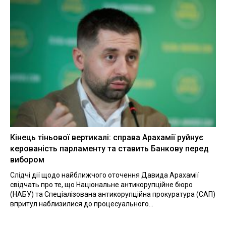
Кінець тіньової вертикалі: справа Арахамії руйнує
керованість парламенту та ставить Банкову перед
вибором
Слідчі дії щодо найближчого оточення Давида Арахамії
свідчать про те, що Національне антикорупційне бюро
(НАБУ) та Спеціалізована антикорупційна прокуратура (САП)
впритул наблизилися до процесуального...