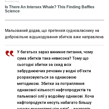
Мальований додав, що претензія судновласнику на
добровільне відшкодування збитків вже направлена.
У багатьох зараз виникне питання, чому
сума збитків така невисока? Тому що
сьогодні збитки за скид всіх
забруднюючих речовин у водні об’єкти
розраховуються за однаковою
методикою. Збитки за потрапляння
однакової кількості нафтопродуктів та
пальмової олії у водойму однакові. Хоча
нафтопродукти несуть набагато більшу
шкоду екосистемі ніж олія”, - розповів