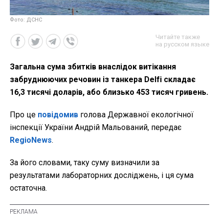
Фото: ДСНС
Читайте также
на русском языке
Загальна сума збитків внаслідок витікання
забруднюючих речовин із танкера Delfі складає
16,3 тисячі доларів, або близько 453 тисяч гривень.
Про це
повідомив
голова Державної екологічної
інспекції України Андрій Мальований, передає
RegioNews
.
За його словами, таку суму визначили за
результатами лабораторних досліджень, і ця сума
остаточна.