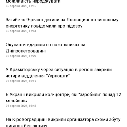
можливість народжувати
06 серпня 2026, 17:55
Загибель 9-річної дитини на Львівщині: колишньому
енергетику повідомили про підозру
06 серпня 2026, 17:41
Окупанти вдарили по пожежниках на
Дніпропетровщині
06 серпня 2026, 17:29
У Краматорську через ситуацію в регіоні закрили
чотири відділення "Укрпошти"
06 серпня 2026, 16:59
В Україні викрили кол-центри, які "заробили" понад 12
мільйонів
06 серпня 2026, 16:45
На Кіровоградщині викрили організатора схеми збуту
цигарок без акцизу