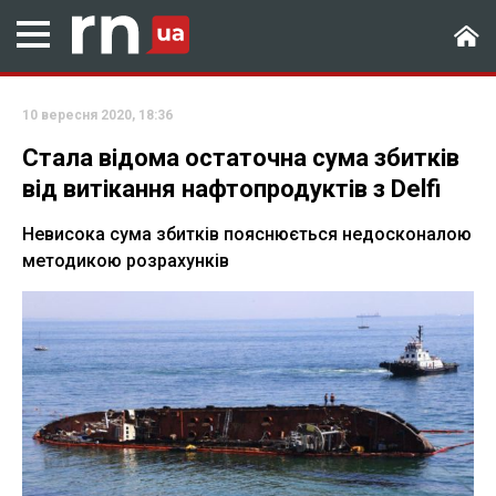
10 вересня 2020, 18:36
Стала відома остаточна сума збитків
від витікання нафтопродуктів з Delfi
Невисока сума збитків пояснюється недосконалою
методикою розрахунків