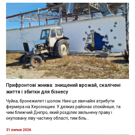
Прифронтові жнива: знищений врожай, скалічені
життя і збитки для бізнесу
Чуйка, бронежилет і шолом. Нині це звичайні атрибути
фермера на Херсонщині. У деяких районах спокійніше, та
чим ближчий Дніпро, який розділяє звільнену праву і
окуповану ліву частину області, тим біль...
31 липня 2026