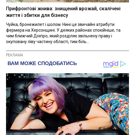
Прифронтові жнива: знищений врожай, скалічені
життя і збитки для бізнесу
Чуйка, бронежилет і шолом. Нині це звичайні атрибути
фермера на Херсонщині. У деяких районах спокійніше, та
чим ближчий Дніпро, який розділяє звільнену праву і
окуповану ліву частину області, тим біль...