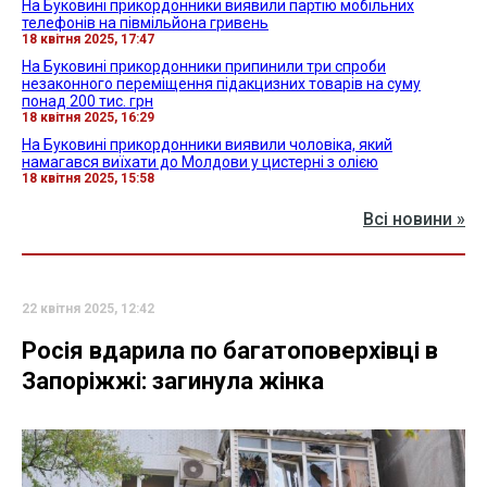
На Буковині прикордонники виявили партію мобільних
телефонів на півмільйона гривень
18 квітня 2025, 17:47
На Буковині прикордонники припинили три спроби
незаконного переміщення підакцизних товарів на суму
понад 200 тис. грн
18 квітня 2025, 16:29
На Буковині прикордонники виявили чоловіка, який
намагався виїхати до Молдови у цистерні з олією
18 квітня 2025, 15:58
Всі новини »
22 квітня 2025, 12:42
Росія вдарила по багатоповерхівці в
Запоріжжі: загинула жінка