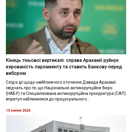
Кінець тіньової вертикалі: справа Арахамії руйнує
керованість парламенту та ставить Банкову перед
вибором
Слідчі дії щодо найближчого оточення Давида Арахамії
свідчать про те, що Національне антикорупційне бюро
(НАБУ) та Спеціалізована антикорупційна прокуратура (САП)
впритул наблизилися до процесуального...
15 липня 2026