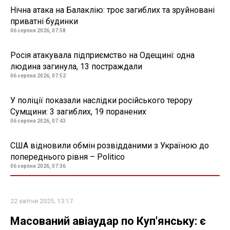
Нічна атака на Балаклію: троє загиблих та зруйновані
приватні будинки
06 серпня 2026, 07:58
Росія атакувала підприємство на Одещині: одна
людина загинула, 13 постраждали
06 серпня 2026, 07:52
У поліції показали наслідки російського терору
Сумщини: 3 загиблих, 19 поранених
06 серпня 2026, 07:43
США відновили обмін розвідданими з Україною до
попереднього рівня – Politico
06 серпня 2026, 07:36
22 квітня 2025, 13:17
Масований авіаудар по Куп'янську: є