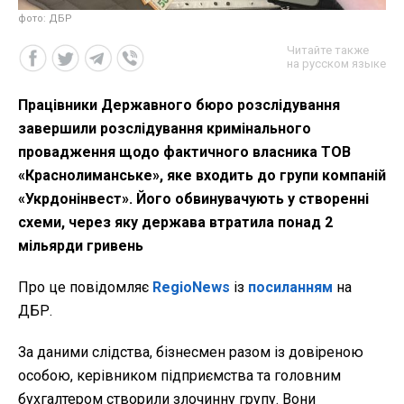
фото: ДБР
Читайте также
на русском языке
Працівники Державного бюро розслідування
завершили розслідування кримінального
провадження щодо фактичного власника ТОВ
«Краснолиманське», яке входить до групи компаній
«Укрдонінвест». Його обвинувачують у створенні
схеми, через яку держава втратила понад 2
мільярди гривень
Про це повідомляє
RegioNews
із
посиланням
на
ДБР.
За даними слідства, бізнесмен разом із довіреною
особою, керівником підприємства та головним
бухгалтером створили злочинну групу. Вони