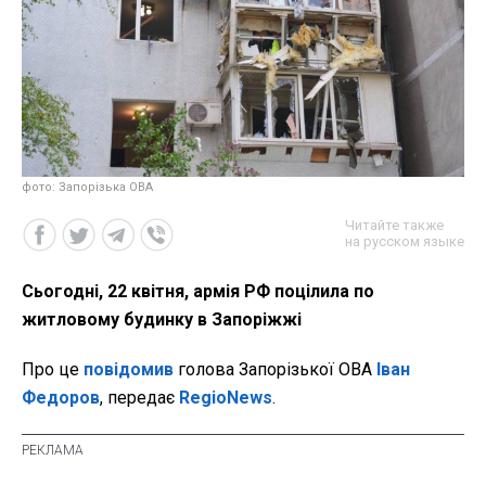
фото: Запорізька ОВА
Читайте также
на русском языке
Сьогодні, 22 квітня, армія РФ поцілила по
житловому будинку в Запоріжжі
Про це
повідомив
голова Запорізької ОВА
Іван
Федоров
, передає
RegioNews
.