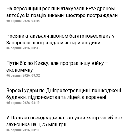
На Херсонщині росіяни атакували FPV-дроном
автобус із працівниками: шестеро постраждали
06 серпня 2026, 08:44
Росіяни атакували дроном багатоповерхівку у
Запоріжжі: постраждали чотири людини
06 серпня 2026, 08:35
Путін б'є по Києву, але програє іншу війну –
економічну
06 серпня 2026, 08:32
Ворожі удари по Дніпропетровщині: пошкоджені
будинки, підприємства та ліцей, є поранені
06 серпня 2026, 08:19
У Полтаві псевдоадвокат ошукав матір загиблого
захисника на 1,75 млн грн
06 серпня 2026, 08:11