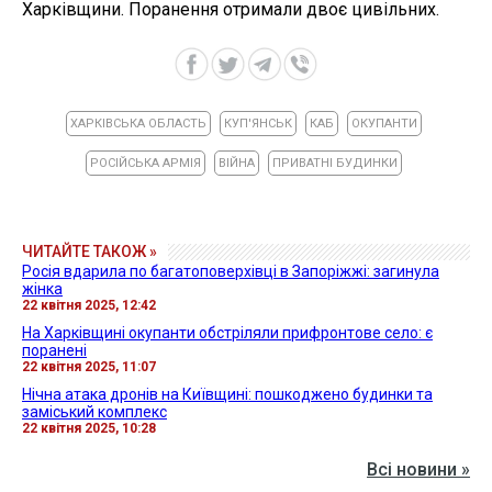
Харківщини. Поранення отримали двоє цивільних.
ХАРКІВСЬКА ОБЛАСТЬ
КУП'ЯНСЬК
КАБ
ОКУПАНТИ
РОСІЙСЬКА АРМІЯ
ВІЙНА
ПРИВАТНІ БУДИНКИ
ЧИТАЙТЕ ТАКОЖ »
Росія вдарила по багатоповерхівці в Запоріжжі: загинула
жінка
22 квітня 2025, 12:42
На Харківщині окупанти обстріляли прифронтове село: є
поранені
22 квітня 2025, 11:07
Нічна атака дронів на Київщині: пошкоджено будинки та
заміський комплекс
22 квітня 2025, 10:28
Всі новини »