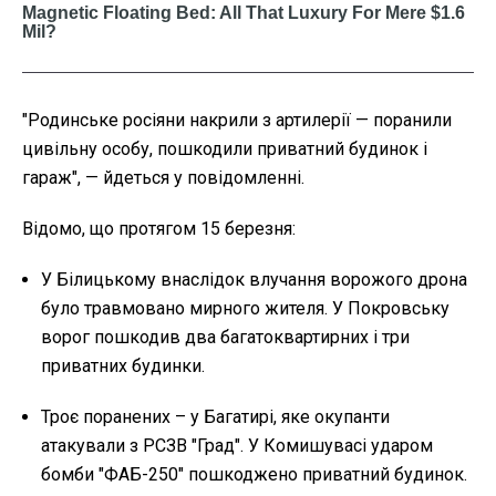
"Родинське росіяни накрили з артилерії
—
поранили
цивільну особу, пошкодили приватний будинок і
гараж",
—
йдеться у повідомленні.
Відомо, що протягом 15 березня:
У Білицькому внаслідок влучання ворожого дрона
було травмовано мирного жителя. У Покровську
ворог пошкодив два багатоквартирних і три
приватних будинки.
Троє поранених – у Багатирі, яке окупанти
атакували з РСЗВ "Град". У Комишувасі ударом
бомби "ФАБ-250" пошкоджено приватний будинок.