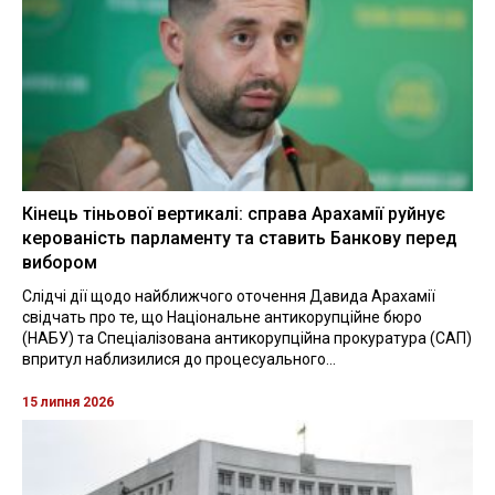
Кінець тіньової вертикалі: справа Арахамії руйнує
керованість парламенту та ставить Банкову перед
вибором
Слідчі дії щодо найближчого оточення Давида Арахамії
свідчать про те, що Національне антикорупційне бюро
(НАБУ) та Спеціалізована антикорупційна прокуратура (САП)
впритул наблизилися до процесуального...
15 липня 2026