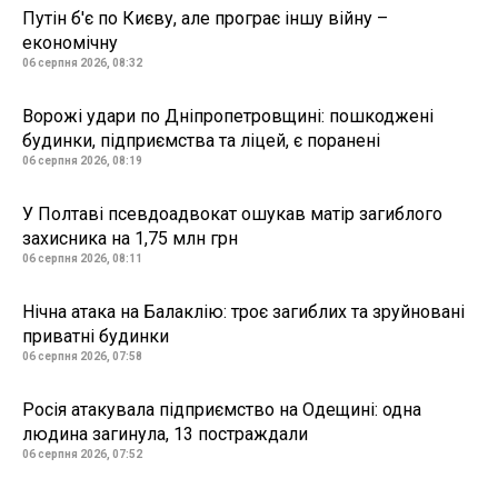
Путін б'є по Києву, але програє іншу війну –
економічну
06 серпня 2026, 08:32
Ворожі удари по Дніпропетровщині: пошкоджені
будинки, підприємства та ліцей, є поранені
06 серпня 2026, 08:19
У Полтаві псевдоадвокат ошукав матір загиблого
захисника на 1,75 млн грн
06 серпня 2026, 08:11
Нічна атака на Балаклію: троє загиблих та зруйновані
приватні будинки
06 серпня 2026, 07:58
Росія атакувала підприємство на Одещині: одна
людина загинула, 13 постраждали
06 серпня 2026, 07:52