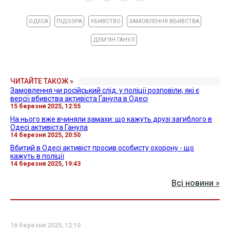
ОДЕСА
ПІДОЗРА
УБИВСТВО
ЗАМОВЛЕННЯ ВБИВСТВА
ДЕМ'ЯН ГАНУЛ
ЧИТАЙТЕ ТАКОЖ »
Замовлення чи російський слід: у поліції розповіли, які є
версії вбивства активіста Ганула в Одесі
15 березня 2025, 12:55
На нього вже вчиняли замахи: що кажуть друзі загиблого в
Одесі активіста Ганула
14 березня 2025, 20:50
Вбитий в Одесі активіст просив особисту охорону - що
кажуть в поліції
14 березня 2025, 19:43
Всі новини »
16 березня 2025, 12:10