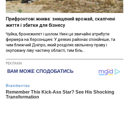
Прифронтові жнива: знищений врожай, скалічені
життя і збитки для бізнесу
Чуйка, бронежилет і шолом. Нині це звичайні атрибути
фермера на Херсонщині. У деяких районах спокійніше, та
чим ближчий Дніпро, який розділяє звільнену праву і
окуповану ліву частину області, тим біль...