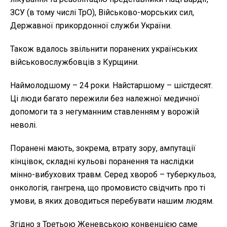
ЗСУ (в тому числі ТрО), Військово-морських сил,
Державної прикордонної служби України.
Також вдалось звільнити поранених українських
військовослужбовців з Курщини.
Наймолодшому – 24 роки. Найстаршому – шістдесят.
Ці люди багато пережили без належної медичної
допомоги та з негуманним ставленням у ворожій
неволі.
Поранені мають, зокрема, втрату зору, ампутації
кінцівок, складні кульові поранення та наслідки
мінно-вибухових травм. Серед хвороб – туберкульоз,
онкологія, гангрена, що промовисто свідчить про ті
умови, в яких доводиться перебувати нашим людям.
Згідно з Третьою Женевською конвенцією саме