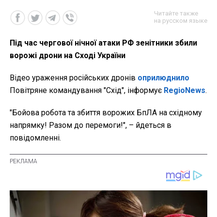
Читайте также
на русском языке
Під час чергової нічної атаки РФ зенітники збили
ворожі дрони на Сході України
Відео ураження російських дронів
оприлюднило
Повітряне командування "Схід", інформує
RegioNews
.
"Бойова робота та збиття ворожих БпЛА на східному
напрямку! Разом до перемоги!", – йдеться в
повідомленні.