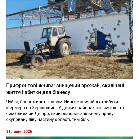
Прифронтові жнива: знищений врожай, скалічені
життя і збитки для бізнесу
Чуйка, бронежилет і шолом. Нині це звичайні атрибути
фермера на Херсонщині. У деяких районах спокійніше, та
чим ближчий Дніпро, який розділяє звільнену праву і
окуповану ліву частину області, тим біль...
31 липня 2026