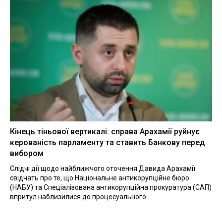
Кінець тіньової вертикалі: справа Арахамії руйнує
керованість парламенту та ставить Банкову перед
вибором
Слідчі дії щодо найближчого оточення Давида Арахамії
свідчать про те, що Національне антикорупційне бюро
(НАБУ) та Спеціалізована антикорупційна прокуратура (САП)
впритул наблизилися до процесуального...