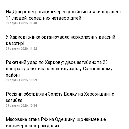
На Дніпропетровщині через російські атаки поранені
11 людей, серед них четверо дітей
09 серпня 2026, 11:40
У Харкові жінка організувала нарколазні у власній
квартирі
09 серпня 2026, 11:22
Ракетний удар по Харкову: двоє загиблих та 23
постраждалих внаслідок влучань у Салтівському
районі
09 серпня 2026, 10:59
Росіяни обстріляли Золоту Балку на Херсонщині: є
загибла
09 серпня 2026, 10:34
Масована атака РФ на Одещину: щонайменше
восьмеро постраждалих