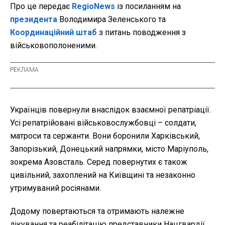
Про це передає
RegioNews
із посиланням на
президента
Володимира Зеленського та
Координаційний штаб
з питань поводження з
військовополоненими.
Українців повернули внаслідок взаємної репатріації.
Усі репатрійовані військовослужбовці – солдати,
матроси та сержанти. Вони боронили Харківський,
Запорізький, Донецький напрямки, місто Маріуполь,
зокрема Азовсталь. Серед повернутих є також
цивільний, захоплений на Київщині та незаконно
утримуваний росіянами.
Додому повертаються та отримають належне
лікування та реабілітацію представники Нацгвардії,