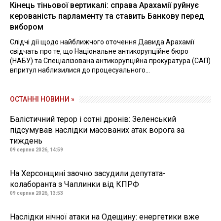
Кінець тіньової вертикалі: справа Арахамії руйнує
керованість парламенту та ставить Банкову перед
вибором
Слідчі дії щодо найближчого оточення Давида Арахамії
свідчать про те, що Національне антикорупційне бюро
(НАБУ) та Спеціалізована антикорупційна прокуратура (САП)
впритул наблизилися до процесуального...
ОСТАННІ НОВИНИ »
Балістичний терор і сотні дронів: Зеленський
підсумував наслідки масованих атак ворога за
тиждень
09 серпня 2026, 14:59
На Херсонщині заочно засудили депутата-
колаборанта з Чаплинки від КПРФ
09 серпня 2026, 13:53
Наслідки нічної атаки на Одещину: енергетики вже