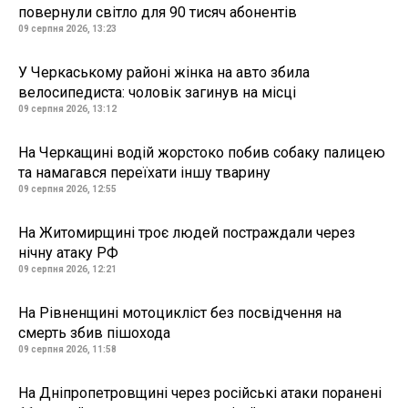
повернули світло для 90 тисяч абонентів
09 серпня 2026, 13:23
У Черкаському районі жінка на авто збила
велосипедиста: чоловік загинув на місці
09 серпня 2026, 13:12
На Черкащині водій жорстоко побив собаку палицею
та намагався переїхати іншу тварину
09 серпня 2026, 12:55
На Житомирщині троє людей постраждали через
нічну атаку РФ
09 серпня 2026, 12:21
На Рівненщині мотоцикліст без посвідчення на
смерть збив пішохода
09 серпня 2026, 11:58
На Дніпропетровщині через російські атаки поранені