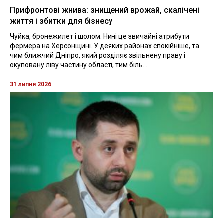
Прифронтові жнива: знищений врожай, скалічені
життя і збитки для бізнесу
Чуйка, бронежилет і шолом. Нині це звичайні атрибути
фермера на Херсонщині. У деяких районах спокійніше, та
чим ближчий Дніпро, який розділяє звільнену праву і
окуповану ліву частину області, тим біль...
31 липня 2026