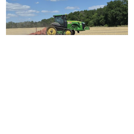
Зерно під блокадою: як українські фермери повторюють
уроки 4-річної давнини