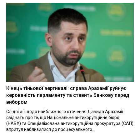
Кінець тіньової вертикалі: справа Арахамії руйнує
керованість парламенту та ставить Банкову перед
вибором
Слідчі дії щодо найближчого оточення Давида Арахамії
свідчать про те, що Національне антикорупційне бюро
(НАБУ) та Спеціалізована антикорупційна прокуратура (САП)
впритул наблизилися до процесуального...