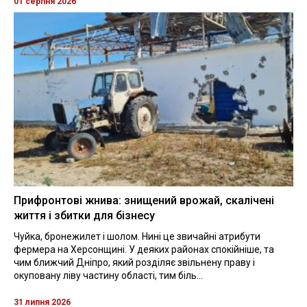
01 серпня 2026
Прифронтові жнива: знищений врожай, скалічені
життя і збитки для бізнесу
Чуйка, бронежилет і шолом. Нині це звичайні атрибути
фермера на Херсонщині. У деяких районах спокійніше, та
чим ближчий Дніпро, який розділяє звільнену праву і
окуповану ліву частину області, тим біль...
31 липня 2026