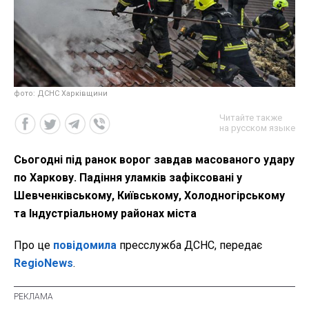
фото: ДСНС Харківщини
Читайте также
на русском языке
Сьогодні під ранок ворог завдав масованого удару
по Харкову. Падіння уламків зафіксовані у
Шевченківському, Київському, Холодногірському
та Індустріальному районах міста
Про це
повідомила
пресслужба ДСНС, передає
RegioNews
.