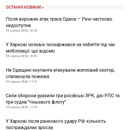
ОСТАННІ НОВИНИ »
Після ворожих атак траса Одеса — Рені частково
недоступна
09 серпня 2026, 18:29
У Харкові чоловік поскаржився на побиття під час
мобілізації: що відомо
09 серпня 2026, 18:05
На Одещині окупанти атакували житловий сектор,
спалахнула пожежа
09 серпня 2026, 17:47
Сили оборони уразили три російські ЗРК, дві РЛС та
три судна "тіньового флоту"
09 серпня 2026, 17:10
У Харкові після ранкового удару РФ кількість
постраждалих зросла