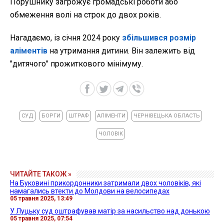
Порушнику загрожує громадські роботи або
обмеження волі на строк до двох років.
Нагадаємо, із січня 2024 року
збільшився розмір
аліментів
на утримання дитини. Він залежить від
"дитячого" прожиткового мінімуму.
СУД
БОРГИ
ШТРАФ
АЛІМЕНТИ
ЧЕРНІВЕЦЬКА ОБЛАСТЬ
ЧОЛОВІК
ЧИТАЙТЕ ТАКОЖ »
На Буковині прикордонники затримали двох чоловіків, які
намагались втекти до Молдови на велосипедах
05 травня 2025, 13:49
У Луцьку суд оштрафував матір за насильство над донькою
05 травня 2025, 07:54