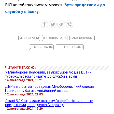
ВІЛ чи туберкульозом можуть
бути придатними до
служби у війську.
МІНОБОРОНИ
ВЕРХОВНА РАДА
ЗАКОНОПРОЄКТ
ДЕМОБІЛІЗАЦІЯ
КОСТЕНКО РОМАН
ЧИТАЙТЕ ТАКОЖ »
У Міноборони пояснили, за яких умов люди з ВІЛ чи
туберкульозом придатні до служби в армії
14 листопада 2024, 15:21
ДБР взялося за посадовця Міноборони, який списав
Гринкевичу багатомільйонний штраф
12 листопада 2024, 21:03
Лікарі ВЛК отримали вказівку "згори" всіх визнавати
придатними, – нардепка Скороход
12 листопада 2024, 15:29