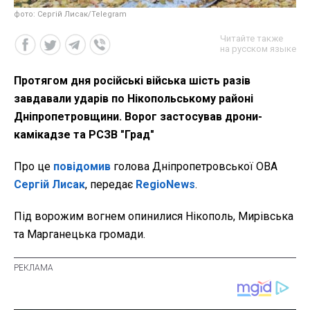
фото: Сергій Лисак/Telegram
Читайте также
на русском языке
Протягом дня російські війська шість разів
завдавали ударів по Нікопольському районі
Дніпропетровщини. Ворог застосував дрони-
камікадзе та РСЗВ "Град"
Про це
повідомив
голова Дніпропетровської ОВА
Сергій Лисак
, передає
RegioNews
.
Під ворожим вогнем опинилися Нікополь, Мирівська
та Марганецька громади.