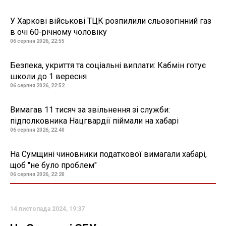
У Харкові військові ТЦК розпилили сльозогінний газ
в очі 60-річному чоловіку
06 серпня 2026, 22:55
Безпека, укриття та соціальні виплати: Кабмін готує
школи до 1 вересня
06 серпня 2026, 22:52
Вимагав 11 тисяч за звільнення зі служби:
підполковника Нацгвардії піймали на хабарі
06 серпня 2026, 22:40
На Сумщині чиновники податкової вимагали хабарі,
щоб "не було проблем"
06 серпня 2026, 22:20
14 листопада 2024, 19:37