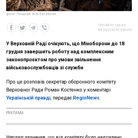
фото: Генштаб ЗСУ/Facebook
Читайте также
на русском языке
У Верховній Раді очікують, що Міноборони до 18
грудня завершить роботу над комплексним
законопроєктом про умови звільнення
військовослужбовців зі служби
Про це розповів секретар оборонного комітету
Верховної Ради Роман Костенко у коментарі
Українській правді
, передає
RegioNews
.
Нардеп зазначив, що від комітету було надсилано