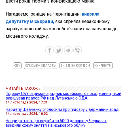
дести років тюрми з конфіскацією майна.
Нагадаємо, раніше на Чернігівщині
викрила
депутатку міськради,
яка сприяла незаконному
зарахуванню військовозобов’язаних на навчання до
місцевого коледжу.
СБУ
СУМСЬКА ОБЛАСТЬ
ВИЇЗД ЗА КОРДОН
УХИЛЯНТИ
ЧИТАЙТЕ ТАКОЖ »
Підозру СБУ отримав зрадник корейського походження, який
вивішував прапор РФ над Луганською ОДА
14 листопада 2024, 17:31
Нардепу Шевченку оголосили про підозру у державній зраді
14 листопада 2024, 16:02
Непридатність до служби за 5000 доларів: у Черкасах
викрили схему зняття з військового обліку