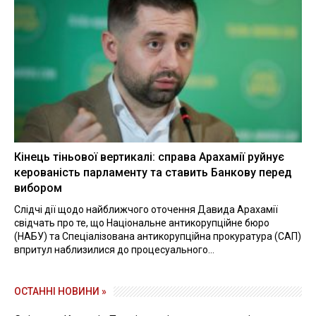
Кінець тіньової вертикалі: справа Арахамії руйнує
керованість парламенту та ставить Банкову перед
вибором
Слідчі дії щодо найближчого оточення Давида Арахамії
свідчать про те, що Національне антикорупційне бюро
(НАБУ) та Спеціалізована антикорупційна прокуратура (САП)
впритул наблизилися до процесуального...
ОСТАННІ НОВИНИ »