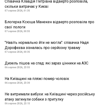
Співачка Клавдія Петрівна відверто розповіла,
скільки витрачає у Києві
07 серпня 2026, 01:35
Блогерка Ксюша Манекен відверто розповіла про
свої пологи
07 серпня 2026, 00:55
"Навіть нормально йти не могла": співачка Надя
Дорофєєва зізналась про серйозну травму
07 серпня 2026, 00:35
Дизель пішов на спад: які зараз цінники на АЗС
06 серпня 2026, 23:55
На Київщині на пляжі помер чоловік
06 серпня 2026, 23:30
Не витримали вибухи: на Київщині через російську
атаку загинули собаки з притулку
06 серпня 2026, 23:15