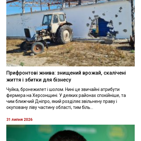
Прифронтові жнива: знищений врожай, скалічені
життя і збитки для бізнесу
Чуйка, бронежилет і шолом. Нині це звичайні атрибути
фермера на Херсонщині. У деяких районах спокійніше, та
чим ближчий Дніпро, який розділяє звільнену праву і
окуповану ліву частину області, тим біль...
31 липня 2026