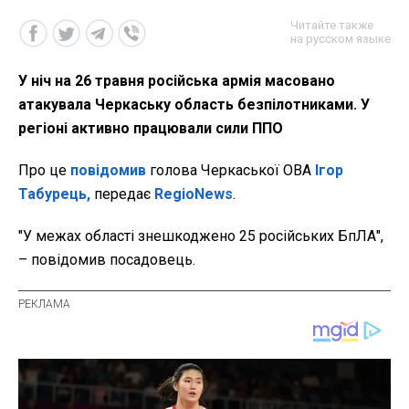
Читайте также
на русском языке
У ніч на 26 травня російська армія масовано
атакувала Черкаську область безпілотниками. У
регіоні активно працювали сили ППО
Про це
повідомив
голова Черкаської ОВА
Ігор
Табурець,
передає
RegioNews
.
"У межах області знешкоджено 25 російських БпЛА",
– повідомив посадовець.