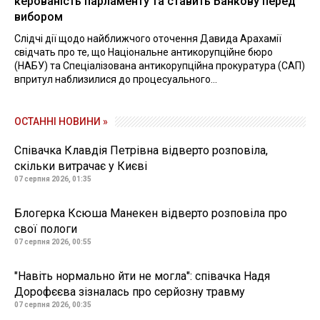
керованість парламенту та ставить Банкову перед
вибором
Слідчі дії щодо найближчого оточення Давида Арахамії
свідчать про те, що Національне антикорупційне бюро
(НАБУ) та Спеціалізована антикорупційна прокуратура (САП)
впритул наблизилися до процесуального...
ОСТАННІ НОВИНИ »
Співачка Клавдія Петрівна відверто розповіла,
скільки витрачає у Києві
07 серпня 2026, 01:35
Блогерка Ксюша Манекен відверто розповіла про
свої пологи
07 серпня 2026, 00:55
"Навіть нормально йти не могла": співачка Надя
Дорофєєва зізналась про серйозну травму
07 серпня 2026, 00:35