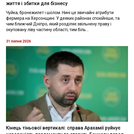
життя і збитки для бізнесу
Чуйка, бронежилет і шолом. Нині це звичайні атрибути
фермера на Херсонщині. У деяких районах спокійніше, та
чим ближчий Дніпро, який розділяє звільнену праву і
окуповану ліву частину області, тим біль...
31 липня 2026
Кінець тіньової вертикалі: справа Арахамії руйнує