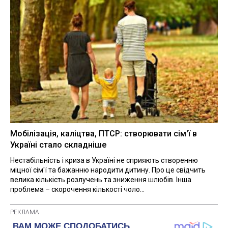
Мобілізація, каліцтва, ПТСР: створювати сім'ї в
Україні стало складніше
Нестабільність і криза в Україні не сприяють створенню
міцної сім'ї та бажанню народити дитину. Про це свідчить
велика кількість розлучень та зниження шлюбів. Інша
проблема – скорочення кількості чоло...