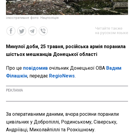
ілюстративне фото: Нацполіція
Читайте также
на русском языке
Минулої доби, 25 травня, російська армія поранила
шістьох мешканців Донецької області
Про це
повідомив
очільник Донецької ОВА
Вадим
Філашкін
, передає
RegioNews
.
За оперативними даними, вчора росіяни поранили
цивільних у Добропіллі, Родинському, Сіверську,
Андріївці, Миколайпіллі та Розкішному.