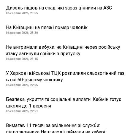
Дизель пішов на спад: які зараз цінники на АЗС
06 серпня 2026, 23:55
На Київщині на пляжі помер чоловік
06 серпня 2026, 23:30
Не витримали вибухи: на Київщині через російську
атаку загинули собаки з притулку
06 серпня 2026, 23:15
У Харкові військові ТЦК розпилили сльозогінний газ
в очі 60-річному чоловіку
06 серпня 2026, 22:55
Безпека, укриття та соціальні виплати: Кабмін готує
школи до 1 вересня
06 серпня 2026, 22:52
Вимагав 11 тисяч за звільнення зі служби:
підполковника Нацгвардії піймали на хабарі