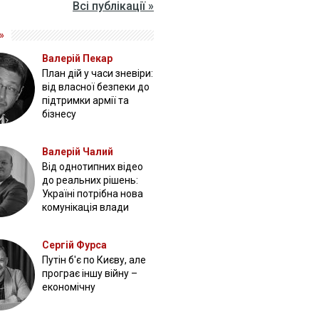
Всі публікації »
»
Валерій Пекар
План дій у часи зневіри:
від власної безпеки до
підтримки армії та
бізнесу
Валерій Чалий
Від однотипних відео
до реальних рішень:
Україні потрібна нова
комунікація влади
Сергій Фурса
Путін б'є по Києву, але
програє іншу війну –
економічну