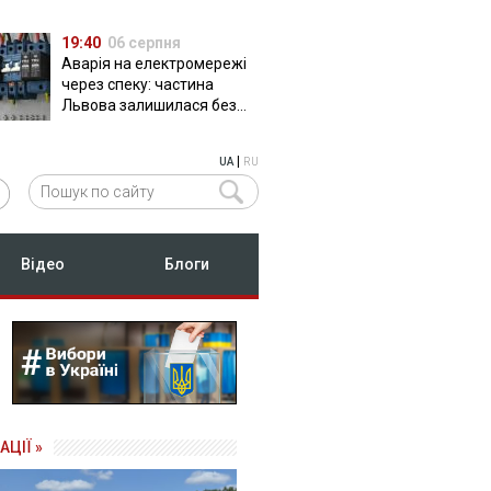
19:40
06 серпня
Аварія на електромережі
через спеку: частина
Львова залишилася без
світла
|
UA
RU
Відео
Блоги
АЦІЇ »