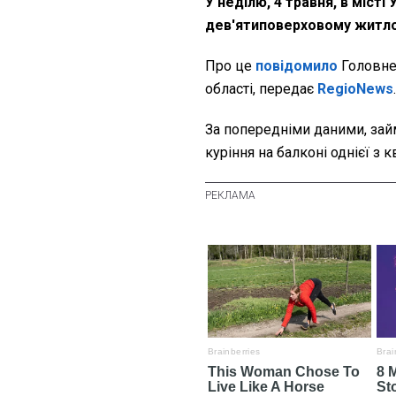
У неділю, 4 травня, в міст
дев'ятиповерховому житл
Про це
повідомило
Головне
області, передає
RegioNews
.
За попередніми даними, зай
куріння на балконі однієї з к