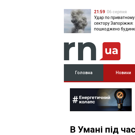
21:59
06 серпня
Удар по приватному
сектору Запоріжжя:
пошкоджено будинки
постраждала
Головна
Новини
В Умані під ч