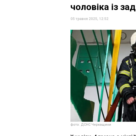
чоловіка із за
05 травня 2025, 12:52
фото: ДСНС Черкащини