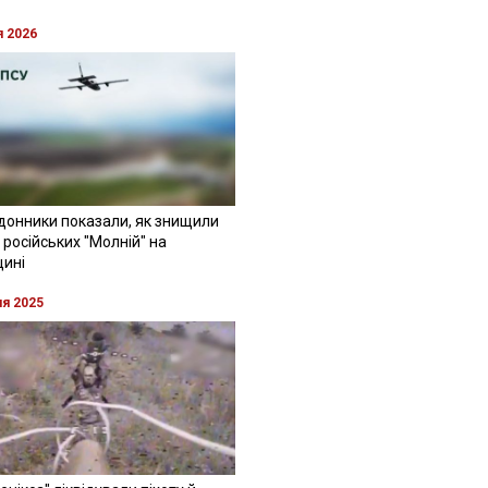
я 2026
донники показали, як знищили
 російських "Молній" на
щині
ня 2025