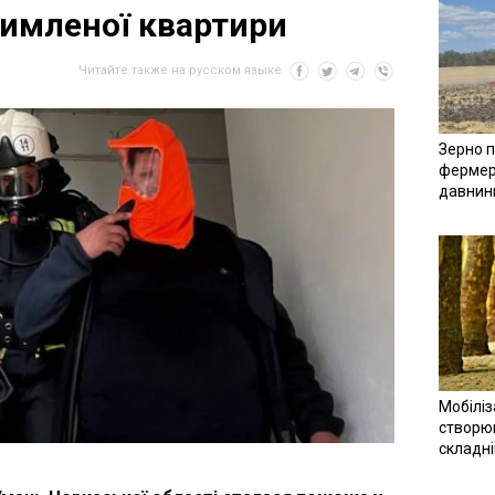
димленої квартири
Читайте также на русском языке
Зерно п
фермер
давнин
Мобіліз
створюв
складн