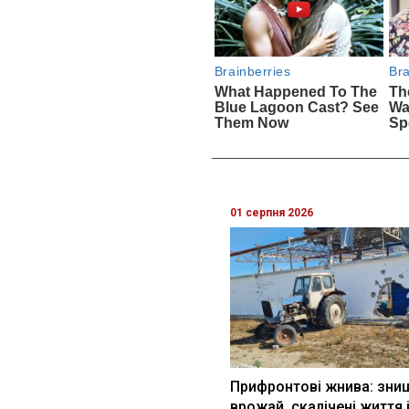
01 серпня 2026
Прифронтові жнива: зни
врожай, скалічені життя 