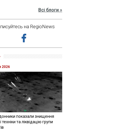
Всі блоги »
дписуйтесь на RegioNews
»
я 2026
донники показали знищення
 техніки та ліквідацію групи
ів