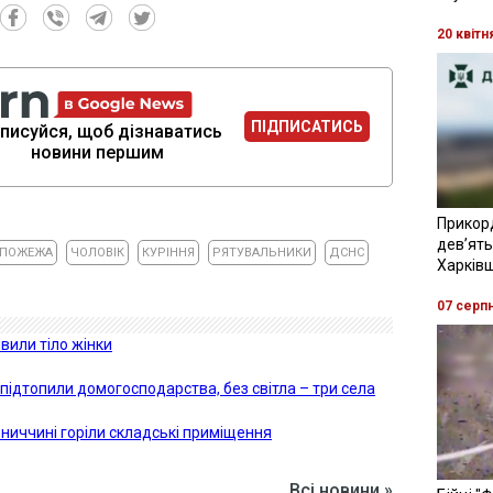
20 квітн
ПІДПИСАТИСЬ
писуйся, щоб дізнаватись
новини першим
Прикор
девʼять
ПОЖЕЖА
ЧОЛОВІК
КУРІННЯ
РЯТУВАЛЬНИКИ
ДСНС
Харків
07 серп
вили тіло жінки
підтопили домогосподарства, без світла – три села
ниччині горіли складські приміщення
Всі новини »