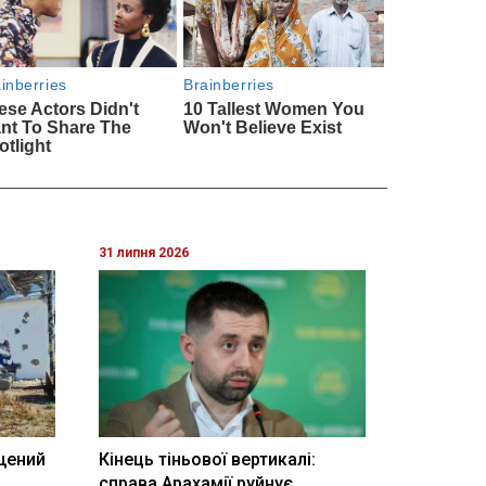
31 липня 2026
щений
Кінець тіньової вертикалі:
і
справа Арахамії руйнує