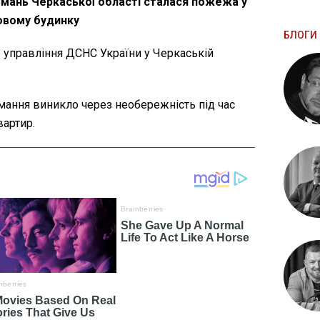
і Умань Черкаської області сталася пожежа у
овому будинку
БЛОГИ 
 управління ДСНС України у Черкаській
мання виникло через необережність під час
вартир.