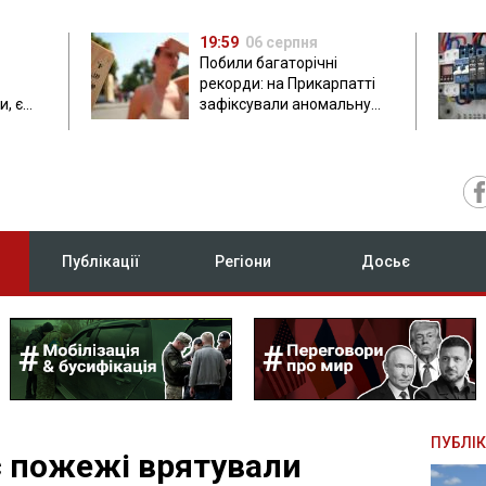
19:59
06 серпня
Побили багаторічні
рекорди: на Прикарпатті
, є
зафіксували аномальну
спеку до 37 градусів
Публікації
Регіони
Досьє
ПУБЛІК
ас пожежі врятували