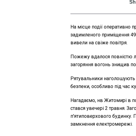
На місце події оперативно п
задимленого приміщення 49-
вивели на свіже повітря.
Пожежу вдалося повністю лі
загоряння вогонь знищив поб
Рятувальники наголошують 
безпеки, особливо під час к
Нагадаємо, нв Житомирі в 
стався увечері 2 травня. За
п'ятиповерхового будинку. 
замкнення електромережі.