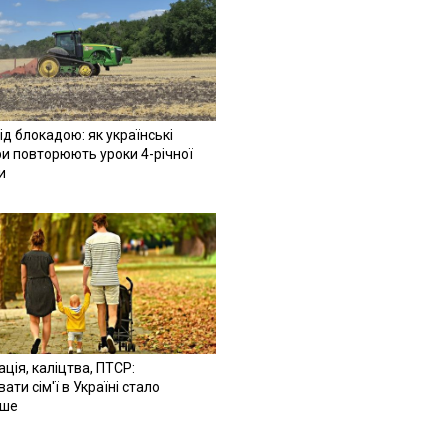
ід блокадою: як українські
и повторюють уроки 4-річної
и
ація, каліцтва, ПТСР:
ати сім'ї в Україні стало
іше