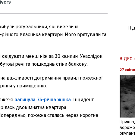
рибули рятувальники, які вивели із
Пі
річного власника квартири. Його врятували та
квідувати менш ніж за 30 хвилин. Унаслідок
ВІДЕО 
утові речі та пошкодив стіни балкону.
27 квітн
на важливості дотримання правил пожежної
уріння у приміщеннях.
пожежі
загинула 75-річна жінка.
Інцидент
горілась двокімнатна квартира
Попередньо, пожежа сталась через коротке
Прикор
ворожої
окупант