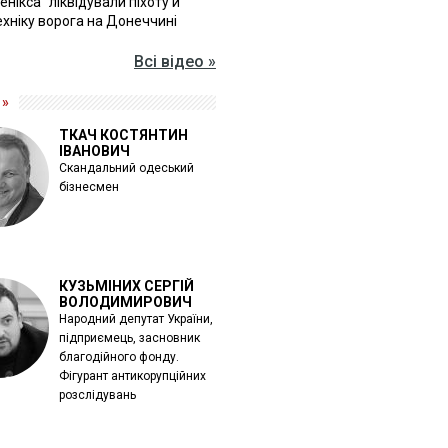
Фенікса" ліквідували піхоту й
хніку ворога на Донеччині
Всі відео »
 »
ТКАЧ КОСТЯНТИН
ІВАНОВИЧ
Скандальний одеський
бізнесмен
КУЗЬМІНИХ СЕРГІЙ
ВОЛОДИМИРОВИЧ
Народний депутат України,
підприємець, засновник
благодійного фонду.
Фігурант антикорупційних
розслідувань