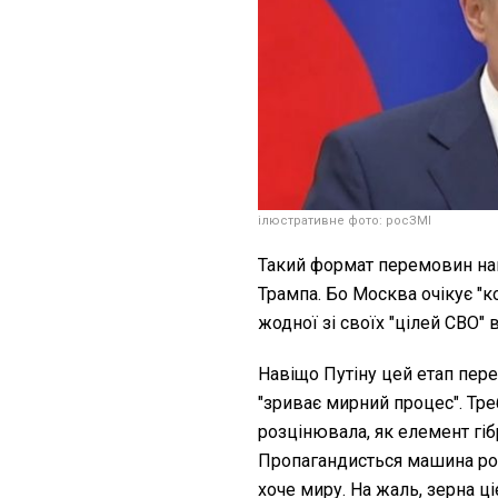
ілюстративне фото: росЗМІ
Такий формат перемовин на
Трампа. Бо Москва очікує "ко
жодної зі своїх "цілей СВО"
Навіщо Путіну цей етап пере
"зриває мирний процес". Тр
розцінювала, як елемент гібр
Пропагандисться машина ро
хоче миру. На жаль, зерна ц