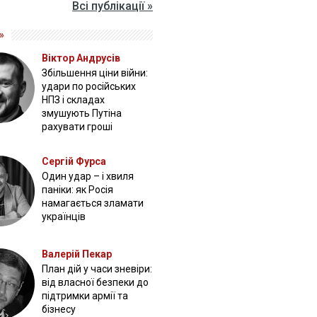
Всі публікації »
»
Віктор Андрусів
Збільшення ціни війни:
удари по російських
НПЗ і складах
змушують Путіна
рахувати гроші
Сергій Фурса
Один удар – і хвиля
паніки: як Росія
намагається зламати
українців
Валерій Пекар
План дій у часи зневіри:
від власної безпеки до
підтримки армії та
бізнесу