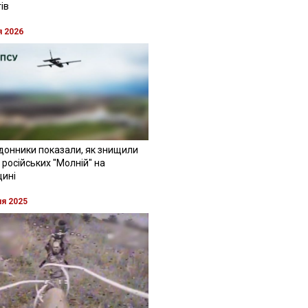
ів
я 2026
донники показали, як знищили
 російських "Молній" на
щині
ня 2025