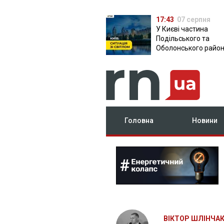
17:43
07 серпня
У Києві частина
Подільського та
Оболонського район
залишилася без світ
чому причина
Головна
Новини
ВІКТОР ШЛІНЧА