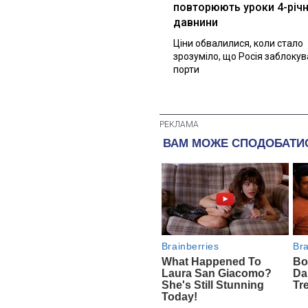
повторюють уроки 4-річн
давнини
Ціни обвалилися, коли стало
зрозуміло, що Росія заблоку
порти