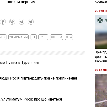
новини першим
окупант
20 квітн
ВИНИ
УЛЬТИМАТУМ
РФ
ПУТІН
ЄВРОПА
США
Прикор
девʼять
Харків
ме Путіна в Туреччині
07 серп
, якщо Росія підтвердить повне припинення
а ультиматум Росії: про що йдеться