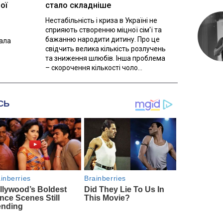
ої
стало складніше
Нестабільність і криза в Україні не
сприяють створенню міцної сім'ї та
бажанню народити дитину. Про це
вала
свідчить велика кількість розлучень
та зниження шлюбів. Інша проблема
– скорочення кількості чоло...