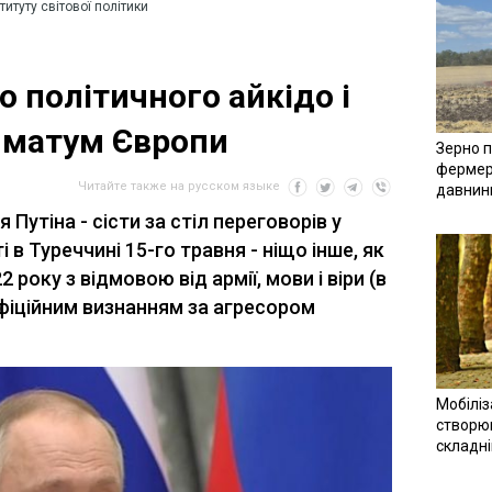
титуту світової політики
о політичного айкідо і
иматум Європи
Зерно п
фермер
Читайте также на русском языке
давнин
 Путіна - сісти за стіл переговорів у
 Туреччині 15-го травня - ніщо інше, як
року з відмовою від армії, мови і віри (в
 офіційним визнанням за агресором
Мобіліз
створюв
складн