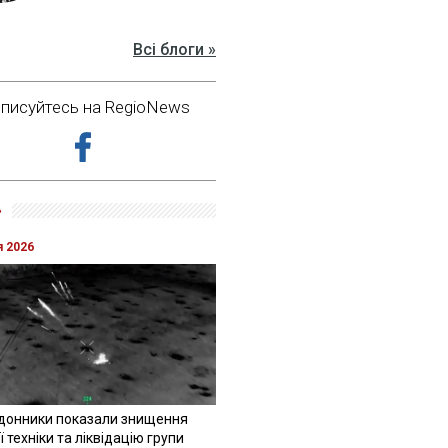
Всі блоги »
дписуйтесь на RegioNews
»
я 2026
донники показали знищення
 техніки та ліквідацію групи