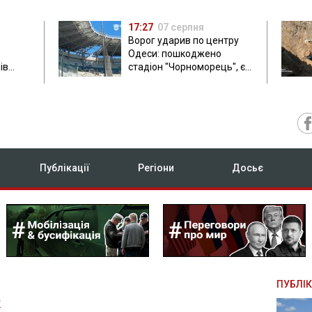
17:27
07 серпня
Ворог ударив по центру
Одеси: пошкоджено
ів
стадіон "Чорноморець", є
ла: в
постраждала
Публікації
Регіони
Досьє
ПУБЛІК
К