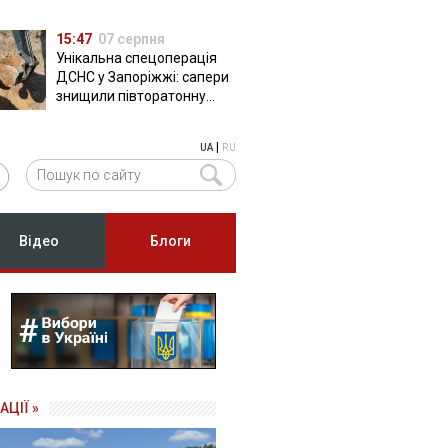
15:47
07 серпня
Унікальна спецоперація
ДСНС у Запоріжжі: сапери
знищили півторатонну
російську авіабомбу
ФАБ-500
|
UA
RU
Відео
Блоги
АЦІЇ »