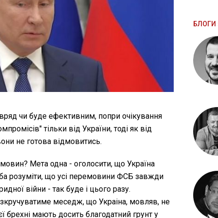
БЛОГИ 
вряд чи буде ефективним, попри очікування
мпромісів" тільки від України, тоді як від
 вони не готова відмовитись.
мовин? Мета одна - оголосити, що Україна
еба розуміти, що усі перемовини ФСБ завжди
идної війни - так буде і цього разу.
зкручуватиме меседж, що Украіна, мовляв, не
ієї брехні мають досить благодатний грунт у