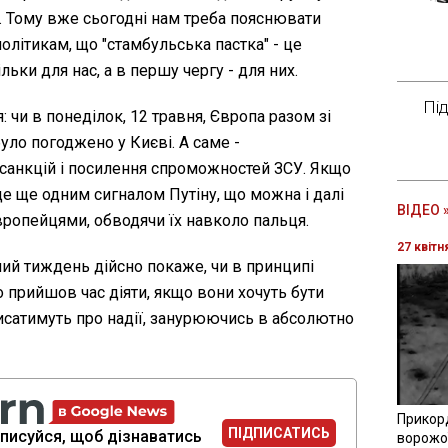
х. Тому вже сьогодні нам треба пояснювати
олітикам, що "стамбульська пастка" - це
льки для нас, а в першу чергу - для них.
Пі
: чи в понеділок, 12 травня, Європа разом зі
було погоджено у Києві. А саме -
санкцій і посилення спроможностей ЗСУ. Якщо
де ще одним сигналом Путіну, що можна і далі
ВІДЕО 
ропейцями, обводячи їх навколо пальця.
27 квітн
ний тиждень дійсно покаже, чи в принципі
 прийшов час діяти, якщо вони хочуть бути
писатимуть про надії, занурюючись в абсолютно
Прикор
ПІДПИСАТИСЬ
писуйся, щоб дізнаватись
ворожої