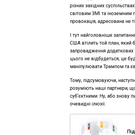
різних західних суспільства
світовим ЗМІ та іноземним п
провокація, адресована не ті
І тут найголовніше запитання
США втілить той план, який 
запровадження додаткових 
цього не відбудеться, це бу
маніпулювати Трампом та єв
Тому, підсумовуючи, наступ
розуміють наші партнери, що
субʼєктними. Ну, або знову 
очевидні ілюзії.
Під