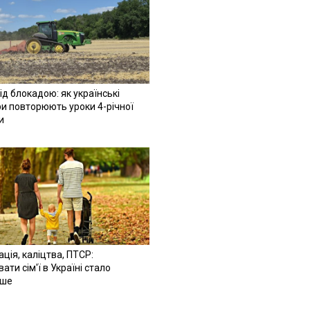
ід блокадою: як українські
и повторюють уроки 4-річної
и
ація, каліцтва, ПТСР:
ати сім'ї в Україні стало
іше