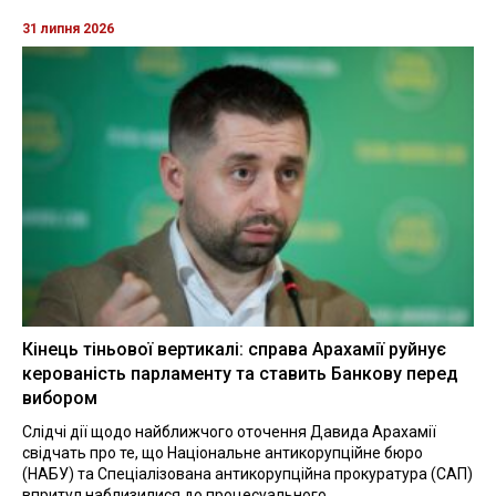
31 липня 2026
Кінець тіньової вертикалі: справа Арахамії руйнує
керованість парламенту та ставить Банкову перед
вибором
Слідчі дії щодо найближчого оточення Давида Арахамії
свідчать про те, що Національне антикорупційне бюро
(НАБУ) та Спеціалізована антикорупційна прокуратура (САП)
впритул наблизилися до процесуального...