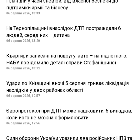
План дій у часи зневіри: від власної безпеки до
підтримки армії та бізнесу
06 серпня 2026, 13:33
На Тернопільщині внаслідок ДТП постраждали 6
людей, серед них – дитина
06 серпня 2026, 13:20
Квартири записані на подругу, авто – на підлеглого:
НАБУ повідомило деталі справи Стефанішиної
06 серпня 2026, 13:12
Удари по Київщині вночі 5 серпня: триває ліквідація
наслідків у двох районах області
06 серпня 2026, 12:57
Європротокол при ДТП може нашкодити: 6 випадків,
коли його не можна оформлювати
06 серпня 2026, 12:56
Сили оборони України уразили два російських НПЗ та