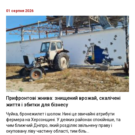
01 серпня 2026
Прифронтові жнива: знищений врожай, скалічені
життя і збитки для бізнесу
Чуйка, бронежилет і шолом. Нині це звичайні атрибути
фермера на Херсонщині. У деяких районах спокійніше, та
чим ближчий Дніпро, який розділяє звільнену праву і
окуповану ліву частину області, тим біль...