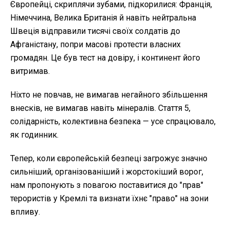
Європейці, скриплячи зубами, підкорилися: Франція,
Німеччина, Велика Британія й навіть нейтральна
Швеція відправили тисячі своїх солдатів до
Афганістану, попри масові протести власних
громадян. Це був тест на довіру, і континент його
витримав.
Ніхто не повчав, не вимагав негайного збільшення
внесків, не вимагав навіть мінералів. Стаття 5,
солідарність, колективна безпека — усе спрацювало,
як годинник.
Тепер, коли європейській безпеці загрожує значно
сильніший, організованіший і жорстокіший ворог,
нам пропонують з повагою поставитися до "прав"
терористів у Кремлі та визнати їхнє "право" на зони
впливу.