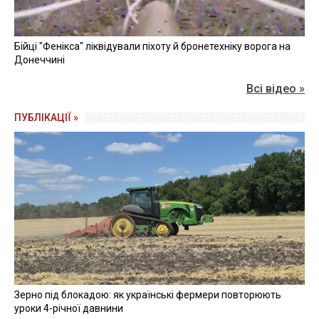
Бійці "Фенікса" ліквідували піхоту й бронетехніку ворога на
Донеччині
Всі відео »
ПУБЛІКАЦІЇ »
Зерно під блокадою: як українські фермери повторюють
уроки 4-річної давнини