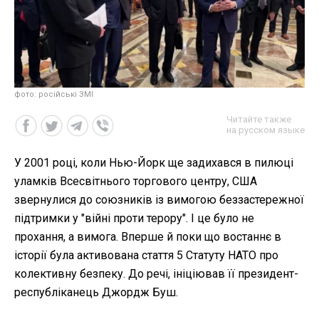
фото: російські ЗМІ
Читайте также
на русском языке
У 2001 році, коли Нью-Йорк ще задихався в пилюці
уламків Всесвітнього торгового центру, США
звернулися до союзників із вимогою беззастережної
підтримки у "війні проти терору". І це було не
прохання, а вимога. Вперше й поки що востаннє в
історії була активована стаття 5 Статуту НАТО про
колективну безпеку. До речі, ініціював її президент-
республіканець Джордж Буш.