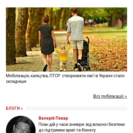
Мобілізація, каліцтва, ПТСР: створювати сім'ї в Україні стало
складніше
Всі публікації »
БЛОГИ »
Валерій Пекар
План дій у часи зневіри: від власної безпеки
до підтримки армії та бізнесу