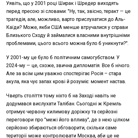
Уявіть, що у 2001 році Ширак і Шредер виходять
перед пресою зі словами: "Ну, так, звісно, теракт — це
трагедія, але, можливо, варто прислухатися до Аль-
Каїди? Може, якби США менше втручалися у справи
Близького Сходу й займалися власними внутрішніми
проблемами, цього всього можна було б уникнути?".
У 2001-му це було б політичним самогубством. У
2024-му — це, схоже, звична дипломатія. Все б нічого.
Але за всім цим уважно спостерігає Росія – стара
акула, яка чує запах крові й розуміє: момент настав.
Чверть століття тому ніхто б на Заході навіть не
додумався вислухати Талібан. Сьогодні ж Кремль
отримує червону килимову доріжку та серйозні
переговори про "межі його впливу", де з нею цілком
серйозно збираються обговорити, скільки саме
території може контролювати Москва, аби це не