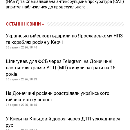
(НАБУ) та Спеціалізована антикорупційна прокуратура (САП)
впритул наблизилися до процесуального...
ОСТАННІ НОВИНИ »
Українські військові вдарили по Ярославському НПЗ
та кораблях росіян у Керчі
06 серпня 2026, 18:40
Шпигував для ФСБ через Telegram: на Донеччині
настоятеля храмів УПЦ (МП) кинули за ґрати на 15
років
06 серпня 2026, 18:23
На Донеччині росіяни розстріляли українського
військового у полоні
06 серпня 2026, 18:15
У Києві на Кільцевій дорозі через ДТП ускладнився
рух