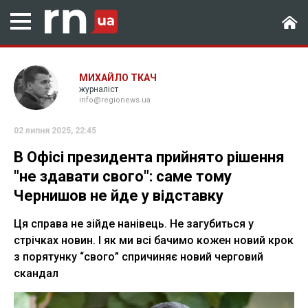
МИХАЙЛО ТКАЧ
журналіст
info@regionews.ua
02 липня 2025, 22:45
В Офісі президента прийнято рішення
"не здавати свого": саме тому
Чернишов не йде у відставку
Ця справа не зійде нанівець. Не загубиться у
стрічках новин. І як ми всі бачимо кожен новий крок
з порятунку “свого” спричиняє новий черговий
скандал