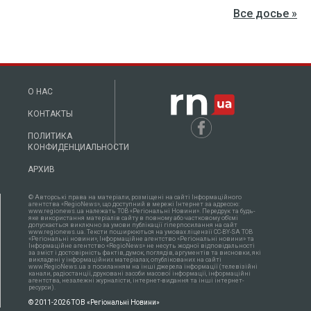
Все досье »
О НАС
КОНТАКТЫ
ПОЛИТИКА
КОНФИДЕНЦИАЛЬНОСТИ
АРХИВ
© Авторські права на матеріали, розміщені на сайті Інформаційного
агентства «RegioNews», що доступний в мережі Інтернет за адресою:
www.regionews.ua належать ТОВ «Регіональні Новини». Передрук та будь-
яке використання матеріалів сайту в повному або частковому об'ємі
допускається виключно за умови публікації гіперпосилання на сайт
www.regionews.ua. Тексти поширюються нa умовах ліцензії CC-BY-SA ТОВ
«Регіональні новини», Інформаційне агентство «Регіональні новини» та
Інформаційне агентство «RegioNews» не несуть жодної відповідальності
за зміст і достовірність фактів, думок, поглядів, аргументів та висновки, які
викладені у інформаційних матеріалах, опублікованих на сайті
www.RegioNews.ua з посиланням на інші джерела інформації (телевізійні
канали, радіостанції, друковані засоби масової інформації, інформаційні
агентства, незалежні журналісти, інтернет-видання та інші інтернет-
ресурси).
© 2011-2026 ТОВ «Регіональні Новини»