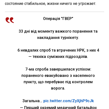
состояние стабильное, жизни ничего не угрожает.
Операція "ГВЕР"
33 дні від моменту важкого поранення та
накладання турнікету.
6 невдалих спроб та втрачених НРК, з них 4
— техніка суміжних підрозділів.
7-ма спроба завершилася успіхом:
пораненого евакуйовано з населеного
пункту, що перебуває під контролем
ворога.
Загальна…
pic.twitter.com/ZyXjhP9cJk
— Перший окремий медичний батальйон