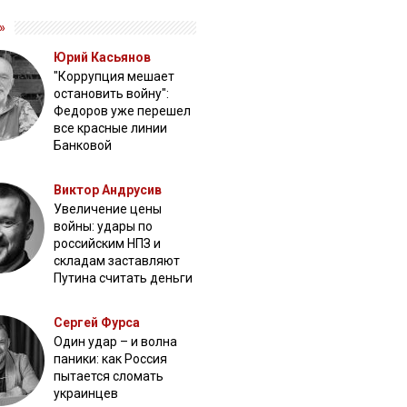
»
Юрий Касьянов
"Коррупция мешает
остановить войну":
Федоров уже перешел
все красные линии
Банковой
Виктор Андрусив
Увеличение цены
войны: удары по
российским НПЗ и
складам заставляют
Путина считать деньги
Сергей Фурса
Один удар – и волна
паники: как Россия
пытается сломать
украинцев