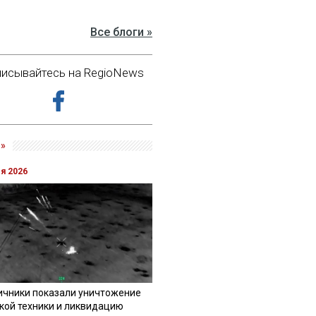
Все блоги »
исывайтесь на RegioNews
»
ля 2026
ичники показали уничтожение
кой техники и ликвидацию