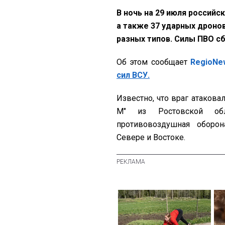
В ночь на 29 июля российс
а также 37 ударных дронов
разных типов. Силы ПВО с
Об этом сообщает
RegioNe
сил ВСУ.
Известно, что враг атаков
М" из Ростовской об
противовоздушная оборо
Севере и Востоке.