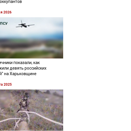
 оккупантов
ля 2026
чники показали, как
жили девять российских
й" на Харьковщине
та 2025