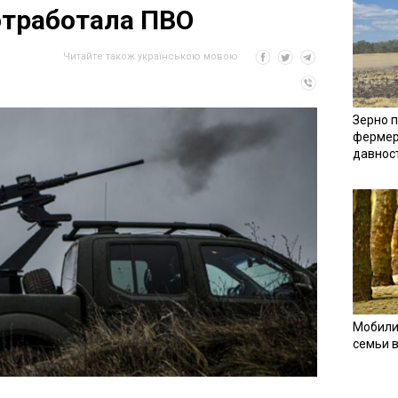
отработала ПВО
Читайте також українською мовою
Зерно п
фермер
давнос
Мобили
семьи 