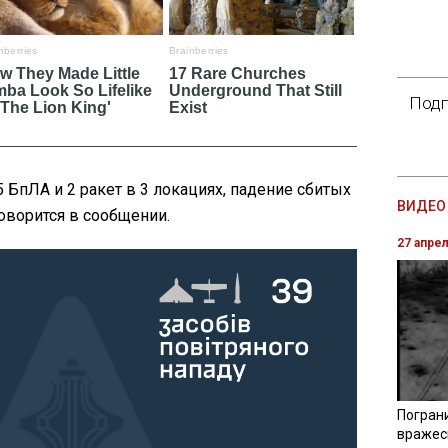
Подп
 БпЛА и 2 ракет в 3 локациях, падение сбитых
ВИДЕО 
 говорится в сообщении.
27 апре
Погран
вражес