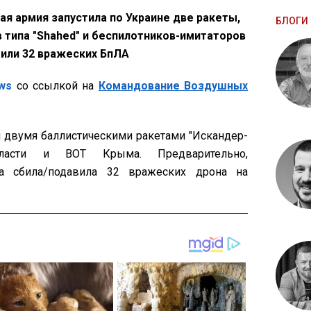
кая армия запустила по Украине две ракеты,
БЛОГИ 
 типа "Shahed" и беспилотников-имитаторов
били 32 вражеских БпЛА
ws
со ссылкой на
Командование Воздушных
ал двумя баллистическими ракетами "Искандер-
ласти и ВОТ Крыма. Предварительно,
на сбила/подавила 32 вражеских дрона на