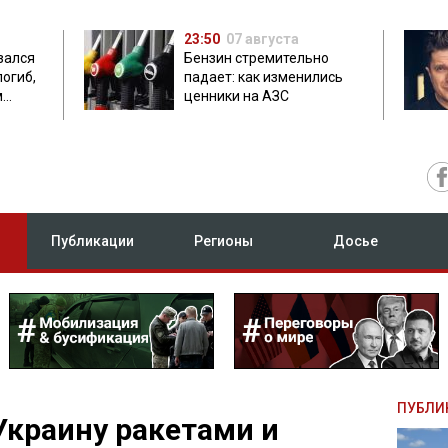
23:50
07 августа
зался
Бензин стремительно
погиб,
падает: как изменились
м
ценники на АЗС
Публикации
Регионы
Досье
ПУБЛИ
Украину ракетами и