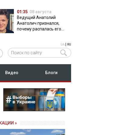
01:35
08 августа
Ведущий Анатолий
Анатолич признался,
почему распалась его
дружба с Остапчуком
|
UA
RU
Видео
Блоги
КАЦИИ »