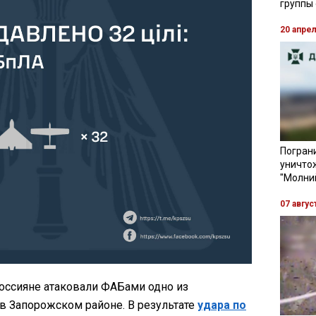
группы
20 апре
Пограни
уничто
"Молни
07 авгус
оссияне атаковали ФАБами одно из
в Запорожском районе. В результате
удара по