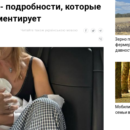
- подробности, которые
ментирует
Читайте також українською мовою
Зерно п
фермер
давнос
Мобили
семьи 