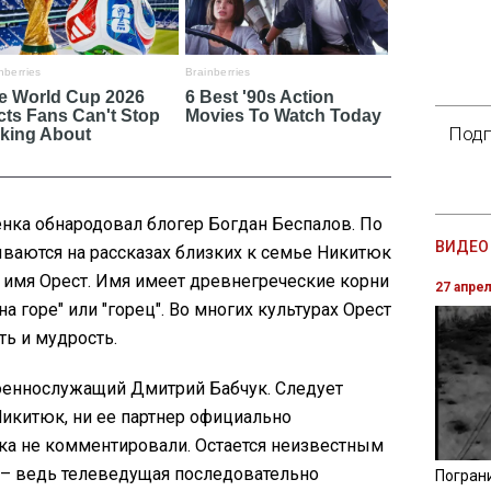
Подп
ка обнародовал блогер Богдан Беспалов. По
ВИДЕО 
ваются на рассказах близких к семье Никитюк
 имя Орест. Имя имеет древнегреческие корни
27 апре
на горе" или "горец". Во многих культурах Орест
ть и мудрость.
оеннослужащий Дмитрий Бабчук. Следует
 Никитюк, ни ее партнер официально
а не комментировали. Остается неизвестным
е – ведь телеведущая последовательно
Погран