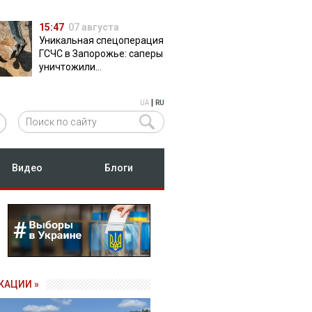
15:47
07 августа
Уникальная спецоперация
ГСЧС в Запорожье: саперы
уничтожили
полуторатонную
российскую авиабомбу
|
UA
RU
ФАБ-500
Видео
Блоги
КАЦИИ »