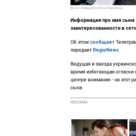
фото: Instagram/Леся Никитюк
Информация про имя сына 
заинтересованности в сет
Об этом
сообщает
Телеграм
передает
RegioNews
.
Ведущая и звезда украинск
время избегающая огласки о
центре внимания - на этот р
сына.