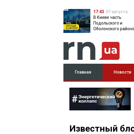
17:43
07 августа
В Киеве часть
Подольского и
Оболонского район
осталась без света:
причина
Главная
Новости
Известный бло