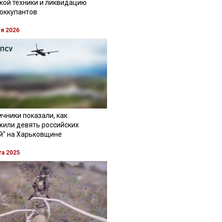
кой техники и ликвидацию
 оккупантов
ля 2026
чники показали, как
жили девять российских
й" на Харьковщине
та 2025