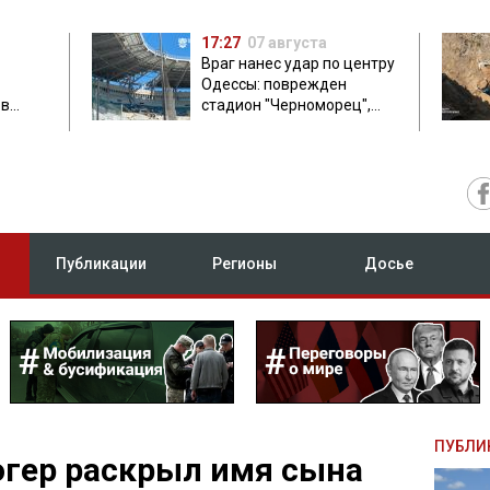
17:27
07 августа
Враг нанес удар по центру
Одессы: поврежден
ов
стадион "Черноморец",
 в чем
есть пострадавшая
Публикации
Регионы
Досье
ПУБЛИ
гер раскрыл имя сына