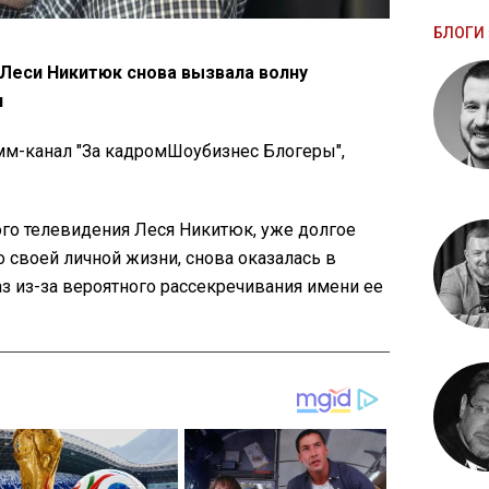
БЛОГИ 
Леси Никитюк снова вызвала волну
и
м-канал "За кадромШоубизнес Блогеры",
ого телевидения Леся Никитюк, уже долгое
 своей личной жизни, снова оказалась в
аз из-за вероятного рассекречивания имени ее