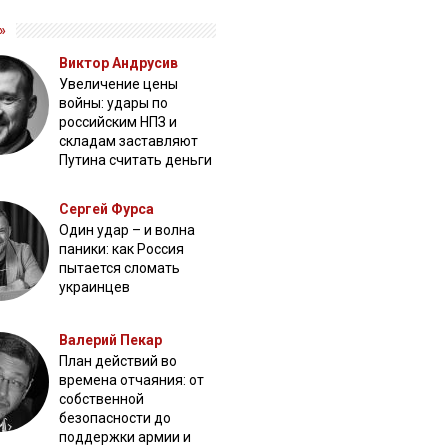
»
Виктор Андрусив
Увеличение цены
войны: удары по
российским НПЗ и
складам заставляют
Путина считать деньги
Сергей Фурса
Один удар – и волна
паники: как Россия
пытается сломать
украинцев
Валерий Пекар
План действий во
времена отчаяния: от
собственной
безопасности до
поддержки армии и