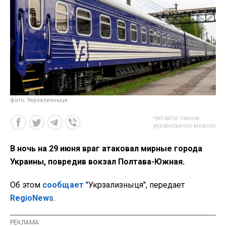
фото: Укрзализныця
Читайте також
українською мовою
В ночь на 29 июня враг атаковал мирные города
Украины, повредив вокзал Полтава-Южная.
Об этом
сообщает
"Укрзализныця", передает
RegioNews
.