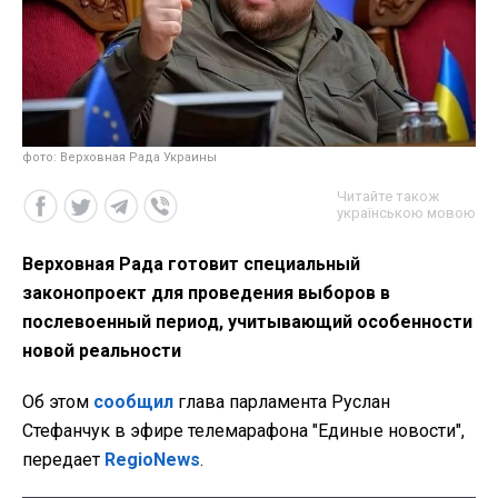
фото: Верховная Рада Украины
Читайте також
українською мовою
Верховная Рада готовит специальный
законопроект для проведения выборов в
послевоенный период, учитывающий особенности
новой реальности
Об этом
сообщил
глава парламента Руслан
Стефанчук в эфире телемарафона "Единые новости",
передает
RegioNews
.