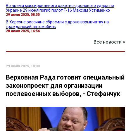
Во время массированного ракетно-дронового удара по
Украине 29 июня погиб пилот F-16 Максим Устименко
29 июня 2025, 08:55
В Херсоне россияне сбросили с дрона взрывчатку на
гражданский автомобиль
28 июня 2025, 14:56
Все новости »
29 июня 2025, 10:00
Верховная Рада готовит специальный
законопроект для организации
послевоенных выборов, - Стефанчук