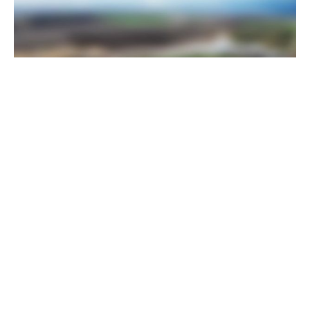
Пограничники показали, как уничтожили девять российских
"Молний" на Харьковщине
07 августа 2025
Бойцы "Феникса" ликвидировали пехоту и бронетехнику