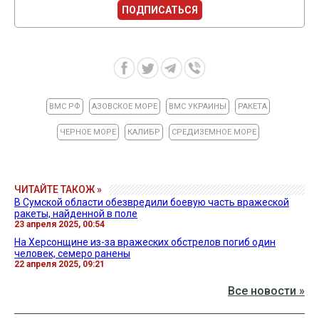
ПОДПИСАТЬСЯ
ВМС РФ
АЗОВСКОЕ МОРЕ
ВМС УКРАИНЫ
РАКЕТА
ЧЕРНОЕ МОРЕ
КАЛИБР
СРЕДИЗЕМНОЕ МОРЕ
ЧИТАЙТЕ ТАКОЖ »
В Сумской области обезвредили боевую часть вражеской
ракеты, найденной в поле
23 апреля 2025, 00:54
На Херсонщине из-за вражеских обстрелов погиб один
человек, семеро ранены
22 апреля 2025, 09:21
Все новости »