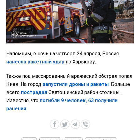
Напомним, в ночь на четверг, 24 апреля, Россия
нанесла ракетный удар
по Харькову.
Также под массированный вражеский обстрел попал
Киев. На город
запустили дроны и ракеты
. Больше
всего
пострадал
Святошинский район столицы.
Известно, что
погибли 9 человек, 63 получили
ранения
.