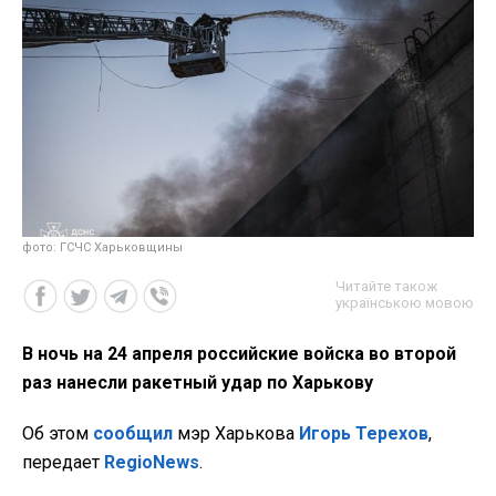
фото: ГСЧС Харьковщины
Читайте також
українською мовою
В ночь на 24 апреля российские войска во второй
раз нанесли ракетный удар по Харькову
Об этом
сообщил
мэр Харькова
Игорь Терехов
,
передает
RegioNews
.