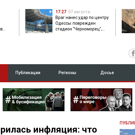
17:27
07 августа
Враг нанес удар по центру
Одессы: поврежден
ов
стадион "Черноморец",
 в чем
есть пострадавшая
Публикации
Регионы
Досье
ПУБЛИ
орилась инфляция: что