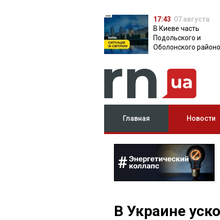
17:43
07 августа
В Киеве часть
Подольского и
Оболонского район
осталась без света:
причина
Главная
Новости
В Украине уск