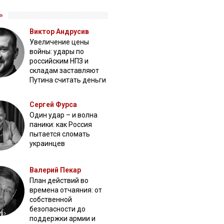
»
Виктор Андрусив
Увеличение цены
войны: удары по
российским НПЗ и
складам заставляют
Путина считать деньги
Сергей Фурса
Один удар – и волна
паники: как Россия
пытается сломать
украинцев
Валерий Пекар
План действий во
времена отчаяния: от
собственной
безопасности до
поддержки армии и