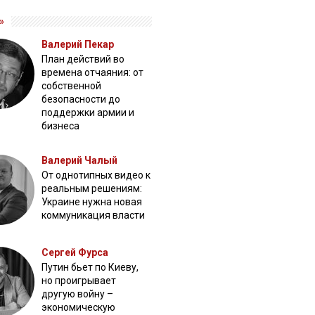
»
Валерий Пекар
План действий во
времена отчаяния: от
собственной
безопасности до
поддержки армии и
бизнеса
Валерий Чалый
От однотипных видео к
реальным решениям:
Украине нужна новая
коммуникация власти
Сергей Фурса
Путин бьет по Киеву,
но проигрывает
другую войну –
экономическую