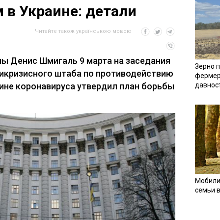
 в Украине: детали
Читайте також українською мовою
ы Денис Шмигаль 9 марта на заседания
Зерно п
икризисного штаба по противодействию
фермер
ине коронавируса утвердил план борьбы
давнос
Мобили
семьи 