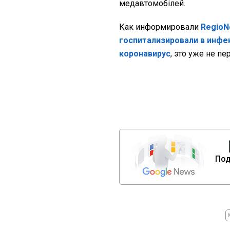
медавтомобілей.
Как информировали
Regio
госпитализировали в инфе
коронавирус
, это уже не пе
Под