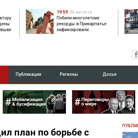
19:59
06 августа
ектору
Побили многолетние
дены
рекорды: в Прикарпатье
авшая
зафиксировали
аномальную жару до 37
градусов
Публикации
Регионы
Досье
ПУБЛИ
ил план по борьбе с