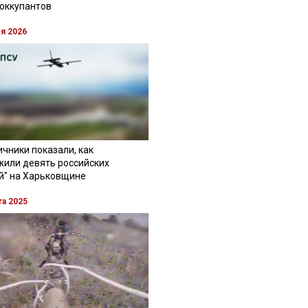
 оккупантов
ля 2026
чники показали, как
жили девять российских
й" на Харьковщине
та 2025