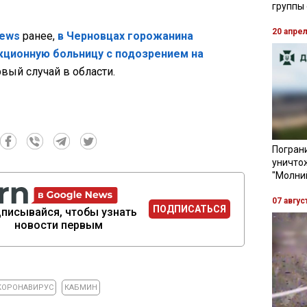
группы
20 апре
News
ранее,
в Черновцах горожанина
кционную больницу с подозрением на
рвый случай в области.
Пограни
уничто
"Молни
07 авгус
ПОДПИСАТЬСЯ
писывайся, чтобы узнать
новости первым
КОРОНАВИРУС
КАБМИН