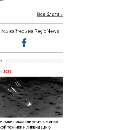
Все блоги »
исывайтесь на RegioNews
»
ля 2026
ичники показали уничтожение
кой техники и ликвидацию