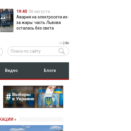
19:40
06 августа
Авария на электросети из-
за жары: часть Львова
осталась без света
|
UA
RU
Видео
Блоги
КАЦИИ »