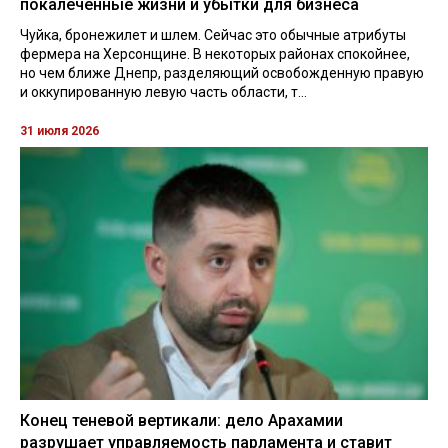
покалеченные жизни и убытки для бизнеса
Чуйка, бронежилет и шлем. Сейчас это обычные атрибуты
фермера на Херсонщине. В некоторых районах спокойнее,
но чем ближе Днепр, разделяющий освобожденную правую
и оккупированную левую часть области, т...
31 июля 2026
Конец теневой вертикали: дело Арахамии
разрушает управляемость парламента и ставит