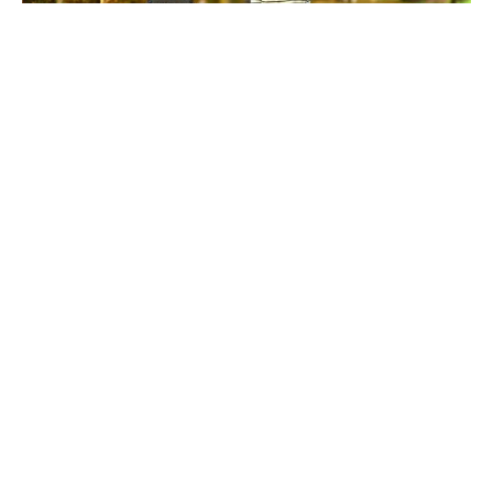
Мобилизация, увечья, ПТСР: создавать семьи в Украине
стало сложнее
Все публикации »
БЛОГИ »
Валерий Пекар
План действий во времена отчаяния: от
собственной безопасности до поддержки
армии и бизнеса
Валерий Чалый