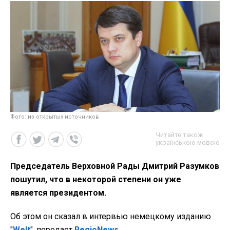
Фото: из открытых источников
Читайте також
українською мовою
Председатель Верховной Рады Дмитрий Разумков
пошутил, что в некоторой степени он уже
является президентом.
Об этом он сказал в интервью немецкому изданию
"
Welt
", передает
RegioNews
.