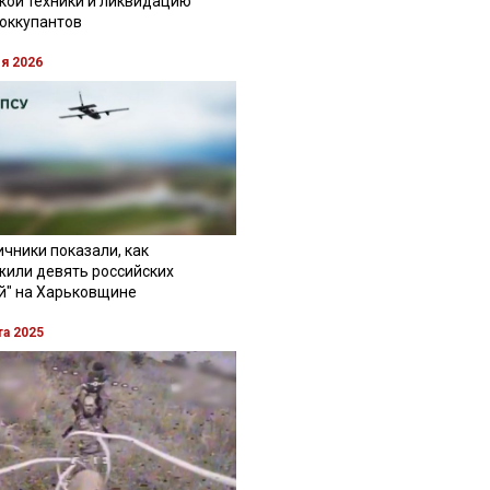
кой техники и ликвидацию
 оккупантов
ля 2026
чники показали, как
жили девять российских
й" на Харьковщине
та 2025