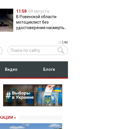
11:58
09 августа
В Ровенской области
мотоциклист без
удостоверения насмерть
сбил пешехода
|
UA
RU
Видео
Блоги
КАЦИИ »