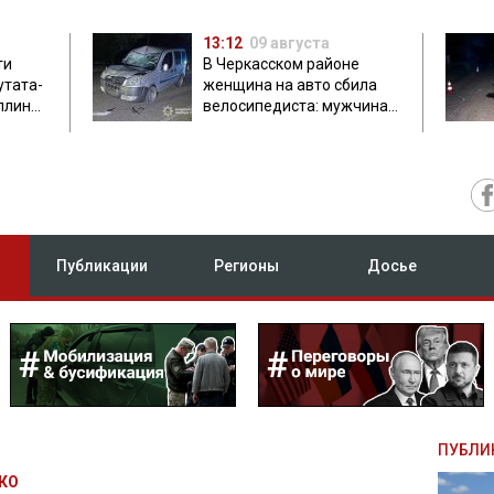
13:12
09 августа
ти
В Черкасском районе
утата-
женщина на авто сбила
плинки
велосипедиста: мужчина
погиб на месте
Публикации
Регионы
Досье
ПУБЛИ
КО