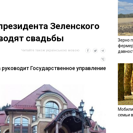
президента Зеленского
водят свадьбы
Зерно п
фермер
Читайте також українською мовою
давнос
 руководит Государственное управление
Мобили
семьи 