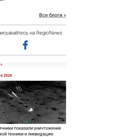
Все блоги »
исывайтесь на RegioNews
»
ля 2026
ичники показали уничтожение
кой техники и ликвидацию