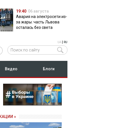
19:40
06 августа
Авария на электросети из-
за жары: часть Львова
осталась без света
|
UA
RU
Видео
Блоги
КАЦИИ »