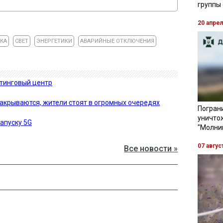
группы
20 апре
КА
СВЕТ
ЭНЕРГЕТИКИ
АВАРИЙНЫЕ ОТКЛЮЧЕНИЯ
утинговый центр
закрываются, жители стоят в огромных очередях
Пограни
уничто
запуску 5G
"Молни
07 авгус
Все новости »