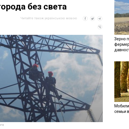
города без света
Читайте також українською мовою
Зерно п
фермер
давнос
Мобили
семьи 
рго