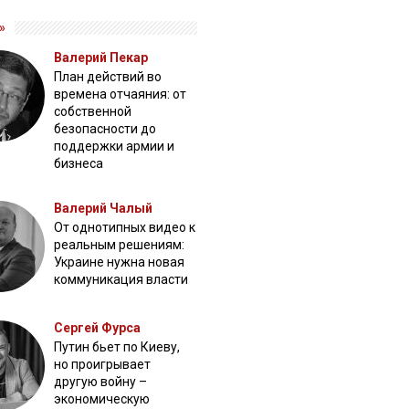
»
Валерий Пекар
План действий во
времена отчаяния: от
собственной
безопасности до
поддержки армии и
бизнеса
Валерий Чалый
От однотипных видео к
реальным решениям:
Украине нужна новая
коммуникация власти
Сергей Фурса
Путин бьет по Киеву,
но проигрывает
другую войну –
экономическую