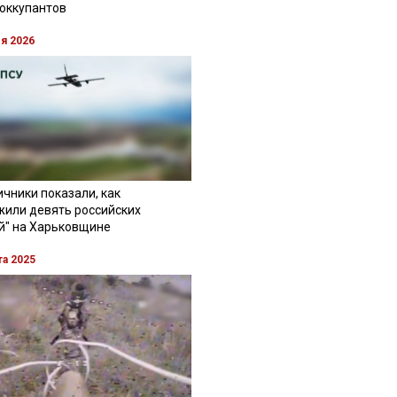
 оккупантов
ля 2026
чники показали, как
жили девять российских
й" на Харьковщине
та 2025