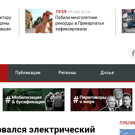
19:59
06 августа
ектору
Побили многолетние
дены
рекорды: в Прикарпатье
авшая
зафиксировали
аномальную жару до 37
градусов
Публикации
Регионы
Досье
ПУБЛИ
рвался электрический