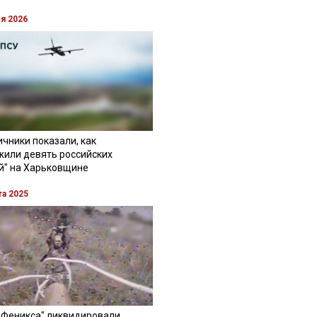
ля 2026
чники показали, как
жили девять российских
й" на Харьковщине
та 2025
"Феникса" ликвидировали