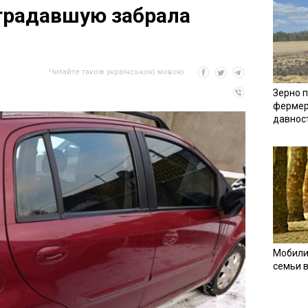
традавшую забрала
Читайте також українською мовою
Зерно п
фермер
давнос
Мобили
семьи 