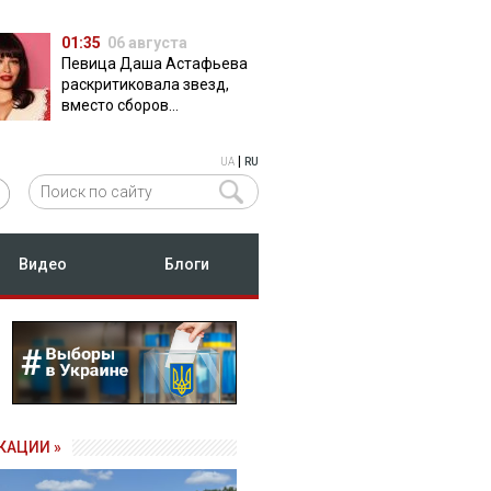
01:35
06 августа
Певица Даша Астафьева
раскритиковала звезд,
вместо сборов
публикующих фото с
вечеринок
|
UA
RU
Видео
Блоги
КАЦИИ »