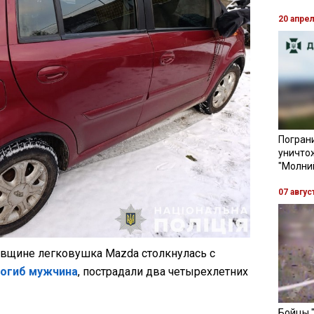
20 апре
Пограни
уничто
"Молни
07 авгус
овщине легковушка Mazda столкнулась с
погиб мужчина
, пострадали два четырехлетних
Бойцы 