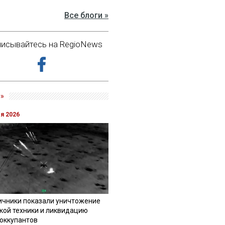
Все блоги »
исывайтесь на RegioNews
»
ля 2026
ичники показали уничтожение
кой техники и ликвидацию
 оккупантов