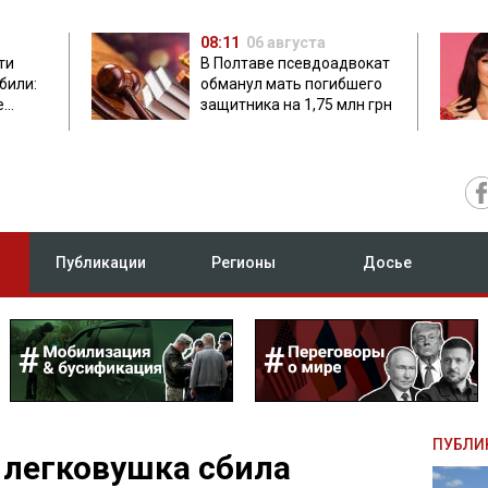
08:11
06 августа
ти
В Полтаве псевдоадвокат
били:
обманул мать погибшего
е
защитника на 1,75 млн грн
Публикации
Регионы
Досье
ПУБЛИ
 легковушка сбила