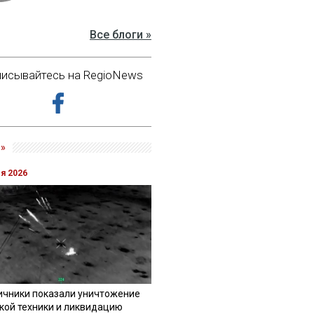
Все блоги »
исывайтесь на RegioNews
»
ля 2026
ичники показали уничтожение
кой техники и ликвидацию