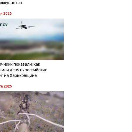
 оккупантов
ля 2026
чники показали, как
жили девять российских
й" на Харьковщине
та 2025