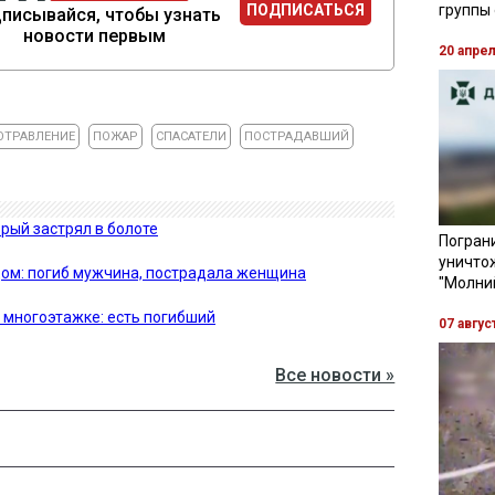
ПОДПИСАТЬСЯ
группы
писывайся, чтобы узнать
новости первым
20 апре
ОТРАВЛЕНИЕ
ПОЖАР
СПАСАТЕЛИ
ПОСТРАДАВШИЙ
рый застрял в болоте
Пограни
уничто
дом: погиб мужчина, пострадала женщина
"Молни
 многоэтажке: есть погибший
07 авгус
Все новости »