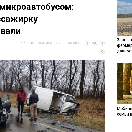
 микроавтобусом:
ссажирку
овали
Зерно п
Читайте також українською мовою
фермер
давнос
Мобили
семьи 