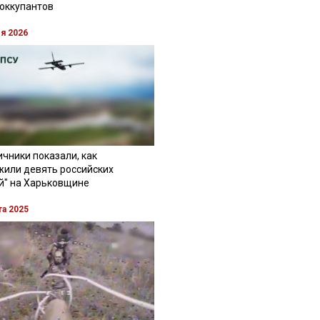
 оккупантов
ля 2026
чники показали, как
жили девять российских
й" на Харьковщине
та 2025