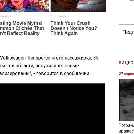
Подп
Volkswagen Transporter и его пассажирка, 35-
ВИДЕО 
ьской области, получили телесные
лизированы", - говорится в сообщении.
27 апре
Погран
вражес