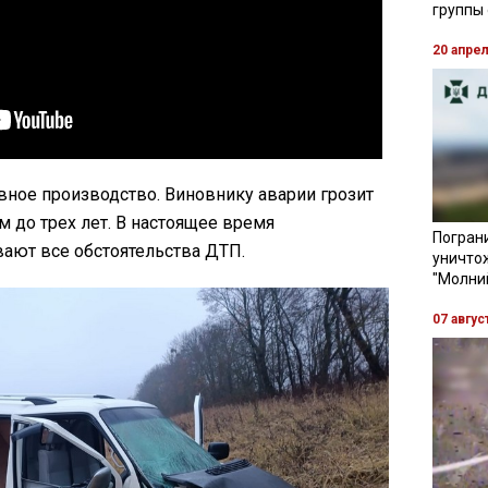
группы
20 апре
вное производство. Виновнику аварии грозит
 до трех лет. В настоящее время
Пограни
вают все обстоятельства ДТП.
уничто
"Молни
07 авгус