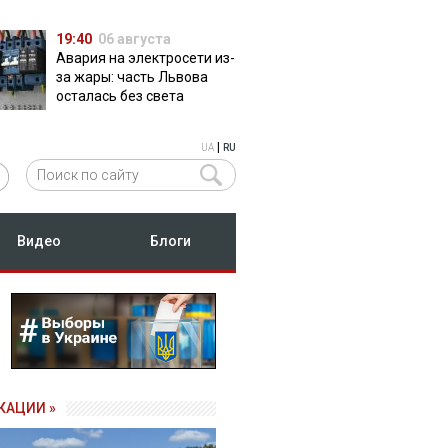
19:40
06 августа
Авария на электросети из-
за жары: часть Львова
осталась без света
|
UA
RU
Видео
Блоги
КАЦИИ »