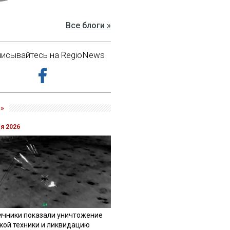
Все блоги »
исывайтесь на RegioNews
»
ля 2026
ичники показали уничтожение
кой техники и ликвидацию