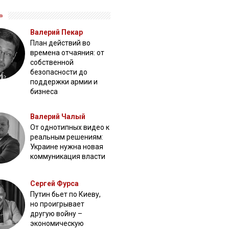
»
Валерий Пекар
План действий во
времена отчаяния: от
собственной
безопасности до
поддержки армии и
бизнеса
Валерий Чалый
От однотипных видео к
реальным решениям:
Украине нужна новая
коммуникация власти
Сергей Фурса
Путин бьет по Киеву,
но проигрывает
другую войну –
экономическую