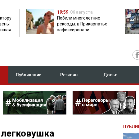
19:59
06 августа
ектору
Побили многолетние
дены
рекорды: в Прикарпатье
авшая
зафиксировали
аномальную жару до 37
градусов
Публикации
Регионы
Досье
ПУБЛИ
 легковушка