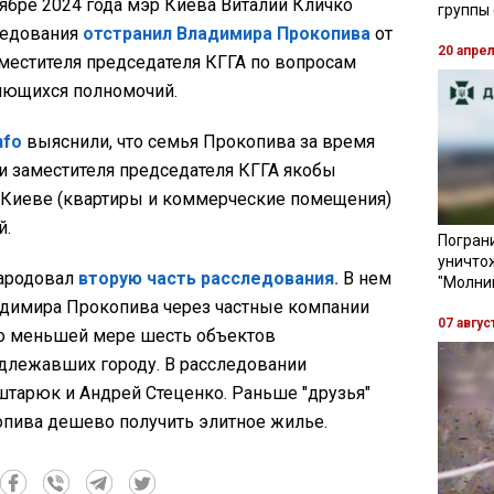
тябре 2024 года мэр Киева Виталий Кличко
группы
ледования
отстранил Владимира Прокопива
от
20 апре
местителя председателя КГГА по вопросам
яющихся полномочий.
nfo
выяснили, что семья Прокопива за время
и заместителя председателя КГГА якобы
 Киеве (квартиры и коммерческие помещения)
й.
Пограни
уничто
народовал
вторую часть расследования.
В нем
"Молни
ладимира Прокопива через частные компании
07 авгус
по меньшей мере шесть объектов
длежавших городу. В расследовании
тарюк и Андрей Стеценко. Раньше "друзья"
пива дешево получить элитное жилье.