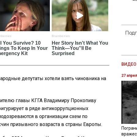
Подп
ВИДЕО 
27 апре
народные депутаты хотели взять чиновника на
тителю главы КГГА Владимиру Прокопиву
игурирует в ряде антикоррупционных
подозреваются в организации схем по
чин призывного возраста в страны Европы.
Погран
вражес