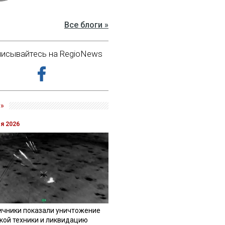
Все блоги »
исывайтесь на RegioNews
»
ля 2026
ичники показали уничтожение
кой техники и ликвидацию