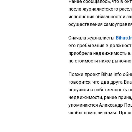
Ранее сообщалось, что в ок
после журналистского расс
исполнения обязанностей за
осуществления самоуправл
Сначала журналисты
Bihus.I
его пребывания в должност
приобрела недвижимость в
по стоимости ниже рыночно
Позже проект Bihus.Info об
говорится, что два друга В
получили в собственность 
недвижимости, ранее прина
упоминаются Александр Пош
якобы помогли семье Проко