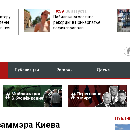
19:59
06 августа
ектору
Побили многолетние
дены
рекорды: в Прикарпатье
авшая
зафиксировали
аномальную жару до 37
градусов
Публикации
Регионы
Досье
ПУБЛИ
заммэра Киева