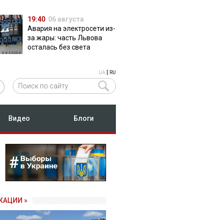
19:40
06 августа
Авария на электросети из-
за жары: часть Львова
осталась без света
|
UA
RU
Видео
Блоги
КАЦИИ »