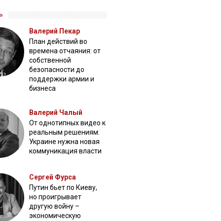
»
Валерий Пекар
План действий во
времена отчаяния: от
собственной
безопасности до
поддержки армии и
бизнеса
Валерий Чалый
От однотипных видео к
реальным решениям:
Украине нужна новая
коммуникация власти
Сергей Фурса
Путин бьет по Киеву,
но проигрывает
другую войну –
экономическую