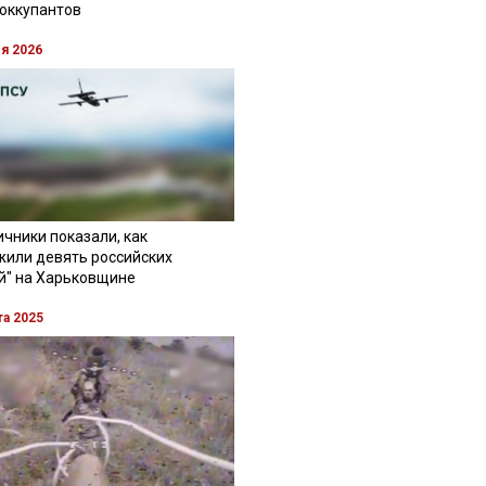
 оккупантов
ля 2026
чники показали, как
жили девять российских
й" на Харьковщине
та 2025