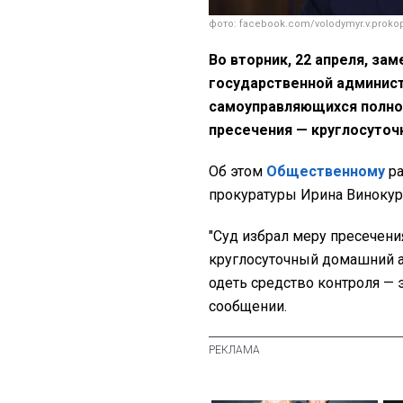
фото: facebook.com/volodymyr.v.prokop
Во вторник, 22 апреля, з
государственной админист
самоуправляющихся полно
пресечения — круглосуточ
Об этом
Общественному
ра
прокуратуры Ирина Винокур
"Суд избрал меру пресечени
круглосуточный домашний ар
одеть средство контроля — 
сообщении.