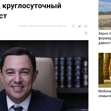
 круглосуточный
ст
Читайте також українською мовою
Зерно п
фермер
давнос
Мобили
семьи 