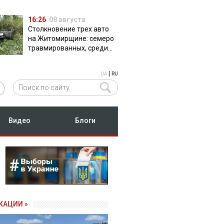
16:26
08 августа
Столкновение трех авто
на Житомирщине: семеро
травмированных, среди
них двое детей
|
UA
RU
Видео
Блоги
КАЦИИ »