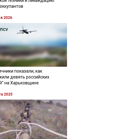
кой техники и ликвидацию
 оккупантов
ля 2026
чники показали, как
жили девять российских
й" на Харьковщине
та 2025