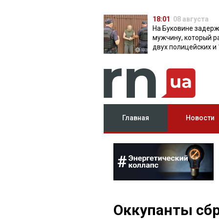
18:01
08 августа
На Буковине задер
мужчину, который р
двух полицейских и 
дней скрывался в л
Главная
Новости
Оккупанты сбр