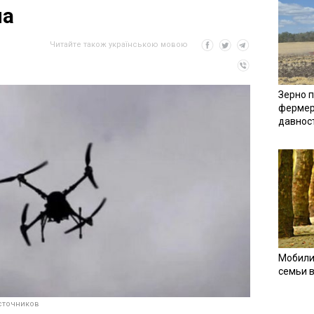
на
Читайте також українською мовою
Зерно п
фермер
давнос
Мобили
семьи 
сточников