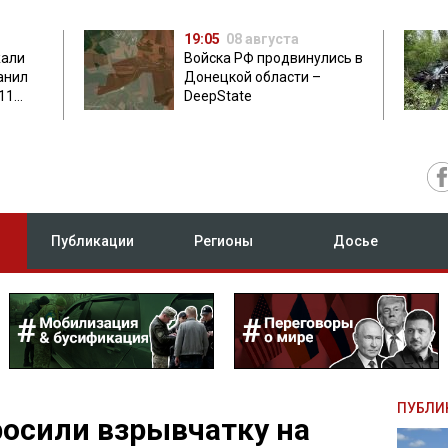
19:05
08 августа
жали
Войска РФ продвинулись в
анил
Донецкой области –
11
DeepState
есу
Публикации
Регионы
Досье
ПУБЛИ
осили взрывчатку на